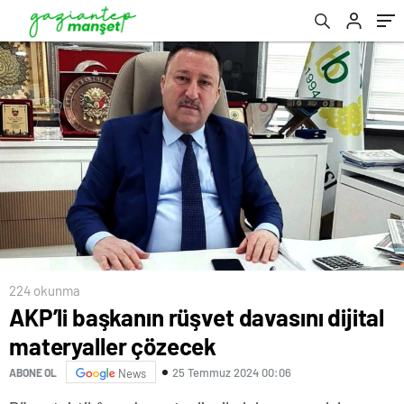
224 okunma
AKP’li başkanın rüşvet davasını dijital
materyaller çözecek
25 Temmuz 2024 00:06
ABONE OL
News