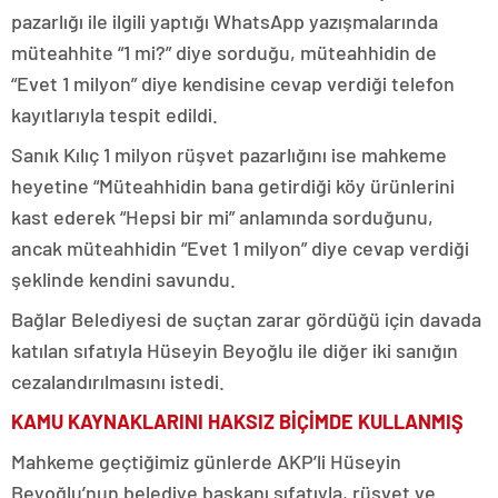
pazarlığı ile ilgili yaptığı WhatsApp yazışmalarında
müteahhite “1 mi?” diye sorduğu, müteahhidin de
“Evet 1 milyon” diye kendisine cevap verdiği telefon
kayıtlarıyla tespit edildi.
Sanık Kılıç 1 milyon rüşvet pazarlığını ise mahkeme
heyetine “Müteahhidin bana getirdiği köy ürünlerini
kast ederek “Hepsi bir mi” anlamında sorduğunu,
ancak müteahhidin “Evet 1 milyon” diye cevap verdiği
şeklinde kendini savundu.
Bağlar Belediyesi de suçtan zarar gördüğü için davada
katılan sıfatıyla Hüseyin Beyoğlu ile diğer iki sanığın
cezalandırılmasını istedi.
KAMU KAYNAKLARINI HAKSIZ BİÇİMDE KULLANMIŞ
Mahkeme geçtiğimiz günlerde AKP’li Hüseyin
Beyoğlu’nun belediye başkanı sıfatıyla, rüşvet ve