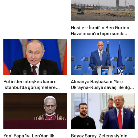
Tamirci Lifti Rehberi
Husiler: İsrail’in Ben Gurion
Havalimanı’nı hipersonik
füzeyle hedef aldık
Putin’den ateşkes kararı:
Almanya Başbakanı Merz
İstanbul’da görüşmelere
Ukrayna-Rusya savaşı ile ilgili
başlamayı öneriyoruz
konuştu: “Top Moskova’nın
sahasında”
Yeni Papa 14. Leo’dan ilk
Beyaz Saray, Zelenskiy’nin