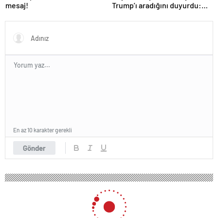
mesaj!
Trump’ı aradığını duyurdu:
“İyi ve verimli bir görüşme
oldu”
En az 10 karakter gerekli
Gönder