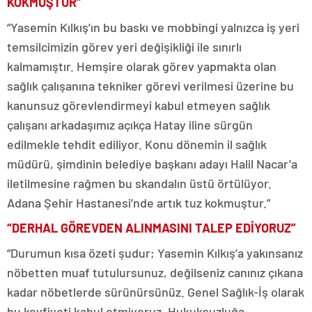
KOKMUŞTUR”
“Yasemin Kılkış’ın bu baskı ve mobbingi yalnızca iş yeri
temsilcimizin görev yeri değişikliği ile sınırlı
kalmamıştır. Hemşire olarak görev yapmakta olan
sağlık çalışanına tekniker görevi verilmesi üzerine bu
kanunsuz görevlendirmeyi kabul etmeyen sağlık
çalışanı arkadaşımız açıkça Hatay iline sürgün
edilmekle tehdit ediliyor. Konu dönemin il sağlık
müdürü, şimdinin belediye başkanı adayı Halil Nacar’a
iletilmesine rağmen bu skandalın üstü örtülüyor.
Adana Şehir Hastanesi’nde artık tuz kokmuştur.”
“DERHAL GÖREVDEN ALINMASINI TALEP EDİYORUZ”
“Durumun kısa özeti şudur; Yasemin Kılkış’a yakınsanız
nöbetten muaf tutulursunuz, değilseniz canınız çıkana
kadar nöbetlerde sürünürsünüz. Genel Sağlık-İş olarak
bu keyfiyeti kabul etmiyoruz. Hukuksuzluğa,