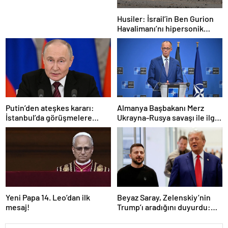
Husiler: İsrail’in Ben Gurion
Havalimanı’nı hipersonik
füzeyle hedef aldık
Putin’den ateşkes kararı:
Almanya Başbakanı Merz
İstanbul’da görüşmelere
Ukrayna-Rusya savaşı ile ilgili
başlamayı öneriyoruz
konuştu: “Top Moskova’nın
sahasında”
Yeni Papa 14. Leo’dan ilk
Beyaz Saray, Zelenskiy’nin
mesaj!
Trump’ı aradığını duyurdu:
“İyi ve verimli bir görüşme
oldu”