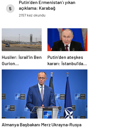
Putin’den Ermenistan’ı yıkan
açıklama: Karabağ
5
Azerbaycan’ın ayrılmaz bir
2157 kez okundu
parçasıdır!
Husiler: İsrail’in Ben
Putin’den ateşkes
Gurion
kararı: İstanbul’da
Havalimanı’nı
görüşmelere
hipersonik füzeyle
başlamayı
hedef aldık
öneriyoruz
Almanya Başbakanı Merz Ukrayna-Rusya