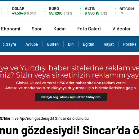
DOLAR
EURO
ALTIN
BITCOIN
47,5948
55,1280
6.556,15
%
0.04%
0.19%
0,92
Ekonomi
Spor
Kadın
Foto Galeri
Videolar
3.Sayfa
Avrupa
Bülten
Din
Eğitim
Hayat
Politika
D’lilerin ve Apo’nun gözdesiydi! Sincar’da öldürüldü
’nun gözdesiydi! Sincar’da 