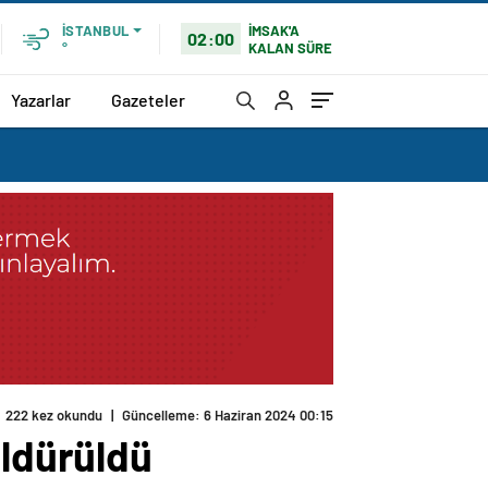
İMSAK'A
İSTANBUL
02:00
KALAN SÜRE
°
Yazarlar
Gazeteler
öldürüldü