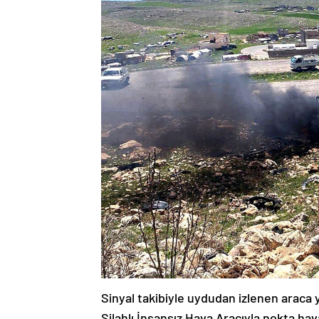
Sinyal takibiyle uydudan izlenen araca 
Silahlı İnsansız Hava Aracıyla nokta ha