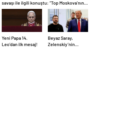
savaşı ile ilgili konuştu: “Top Moskova’nın
sahasında”
Yeni Papa 14.
Beyaz Saray,
Leo’dan ilk mesaj!
Zelenskiy’nin
Trump’ı aradığını
duyurdu: “İyi ve
verimli bir görüşme
oldu”