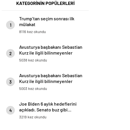
KATEGORİNİN POPÜLERLERİ
Trump’tan seçim sonrası ilk
mülakat
1
8116 kez okundu
Avusturya başbakanı Sebastian
Kurz ile ilgili bilinmeyenler
2
5038 kez okundu
Avusturya başbakanı Sebastian
Kurz ile ilgili bilinmeyenler
3
5003 kez okundu
Joe Biden 6 aylık hedeflerini
açıkladı. Senato buz gibi…
4
3219 kez okundu