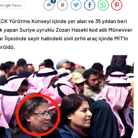
0
News
KCK Yürütme Konseyi içinde yer alan ve 35 yıldan beri
ik yapan Suriye uyruklu Zozan Haseki kod adlı Münevver
 İlçesinde seyir halindeki sivil zırhlı araç içinde MİT’in
ürüldü.