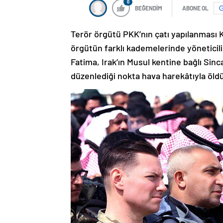
0
BEĞENDİM
ABONE OL
Terör örgütü PKK’nın çatı yapılanması 
örgütün farklı kademelerinde yöneticil
Fatima, Irak’ın Musul kentine bağlı Sincar
düzenlediği nokta hava harekâtıyla öld