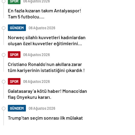
SPOR
06 Ağustos 2026
En fazla kızaran takım Antalyaspor!
Tam 5 futbolcu….
GÜNDEM
06 Ağustos 2026
Norweç silahlı kuvvetleri kadınlardan
oluşan özel kuvvetler eğitimlerini
başlattı.
SPOR
06 Ağustos 2026
Cristiano Ronaldo’nun akıllara zarar
tüm kariyerinin istatistiğini çıkardık !
SPOR
06 Ağustos 2026
Galatasaray’a kötü haber! Monaco’dan
flaş Onyekuru kararı.
GÜNDEM
06 Ağustos 2026
Trump’tan seçim sonrası ilk mülakat