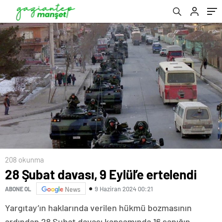
208 okunma
28 Şubat davası, 9 Eylül’e ertelendi
9 Haziran 2024 00:21
ABONE OL
News
Yargıtay’ın haklarında verilen hükmü bozmasının
ardından 28 Şubat davası kapsamında 16 sanığın