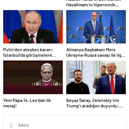
Havalimanı’nı hipersonik
füzeyle hedef aldık
Putin’den ateşkes kararı:
Almanya Başbakanı Merz
İstanbul’da görüşmelere
Ukrayna-Rusya savaşı ile ilgili
başlamayı öneriyoruz
konuştu: “Top Moskova’nın
sahasında”
Yeni Papa 14. Leo’dan ilk
Beyaz Saray, Zelenskiy’nin
mesaj!
Trump’ı aradığını duyurdu:
“İyi ve verimli bir görüşme
oldu”