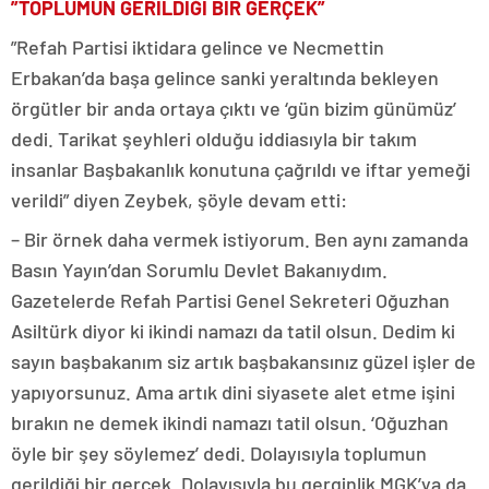
”TOPLUMUN GERİLDİĞİ BİR GERÇEK”
”Refah Partisi iktidara gelince ve Necmettin
Erbakan’da başa gelince sanki yeraltında bekleyen
örgütler bir anda ortaya çıktı ve ‘gün bizim günümüz’
dedi. Tarikat şeyhleri olduğu iddiasıyla bir takım
insanlar Başbakanlık konutuna çağrıldı ve iftar yemeği
verildi” diyen Zeybek, şöyle devam etti:
– Bir örnek daha vermek istiyorum. Ben aynı zamanda
Basın Yayın’dan Sorumlu Devlet Bakanıydım.
Gazetelerde Refah Partisi Genel Sekreteri Oğuzhan
Asiltürk diyor ki ikindi namazı da tatil olsun. Dedim ki
sayın başbakanım siz artık başbakansınız güzel işler de
yapıyorsunuz. Ama artık dini siyasete alet etme işini
bırakın ne demek ikindi namazı tatil olsun. ‘Oğuzhan
öyle bir şey söylemez’ dedi. Dolayısıyla toplumun
gerildiği bir gerçek. Dolayısıyla bu gerginlik MGK’ya da