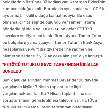
belgelerinin üstünde 03 kodları var. Karargah Evleri’nin
kumpas olduğu sabit. Burada da aynı kodlar var. CD 5’in
uydurma bir delil olduğu kanaatindeyiz. Bu esas
olmamalıdır” talebinde bulundu ve ”Tamer Tatar’a
gönderildiği iddia edilen askeri belgeler FETÖ’cü
savcılara veriliyor hatta biri firari. Ayrıca Tamer Tatar
bu belgelere yama yapıyor. Tamer Tatar’ın Bank Asya
hesaplarına ve yurt dışı ziyaretlerine rağmen ne
hikmetse sadece 2 yıl 2 ay ceza almıştır” diye konuştu.
”FETÖ’CÜ TUTUKLU SAVCI TARAFINDAN İDDİALAR
SUNULDU”
Sanık avukatlarından Mehmet Sever de “Bu davada
yargılanan kişiler 7 Nisan toplantısı ile ilgili
yargılanmaktadırlar. Bu 7 Nisan toplantısına dair
soruşturmanın genişletilmesi talebim var. FETÖ’cü
tutuklu savcı Kemal Çetin tarafından bu iddialar