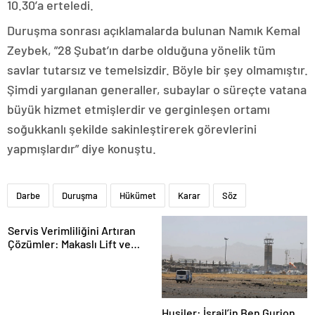
10.30’a erteledi.
Duruşma sonrası açıklamalarda bulunan Namık Kemal
Zeybek, ”28 Şubat’ın darbe olduğuna yönelik tüm
savlar tutarsız ve temelsizdir. Böyle bir şey olmamıştır.
Şimdi yargılanan generaller, subaylar o süreçte vatana
büyük hizmet etmişlerdir ve gerginleşen ortamı
soğukkanlı şekilde sakinleştirerek görevlerini
yapmışlardır” diye konuştu.
Darbe
Duruşma
Hükümet
Karar
Söz
Servis Verimliliğini Artıran
Çözümler: Makaslı Lift ve
Tamirci Lifti Rehberi
Husiler: İsrail’in Ben Gurion