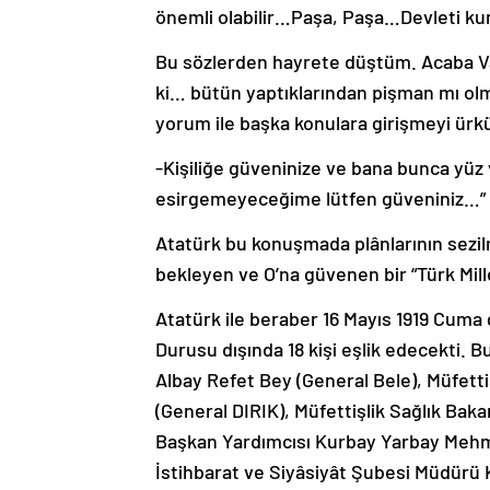
önemli olabilir…Paşa, Paşa…Devleti kur
Bu sözlerden hayrete düştüm. Acaba V
ki… bütün yaptıklarından pişman mı olmu
yorum ile başka konulara girişmeyi ürk
-Kişiliğe güveninize ve bana bunca yü
esirgemeyeceğime lütfen güveniniz…”
Atatürk bu konuşmada plânlarının sezil
bekleyen ve O’na güvenen bir “Türk Mille
Atatürk ile beraber 16 Mayıs 1919 Cuma
Durusu dışında 18 kişi eşlik edecekti. B
Albay Refet Bey (General Bele), Müfett
(General DIRIK), Müfettişlik Sağlık Ba
Başkan Yardımcısı Kurbay Yarbay Mehme
İstihbarat ve Siyâsiyât Şubesi Müdürü