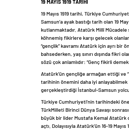
19 MAYIS 1919 TARİHİ
19 Mayıs 1919 tarihi, Türkiye Cumhuriyet
Samsun’a ayak bastığı tarih olan 19 Ma
kutlanmaktadır. Atatürk Millî Mücadele s
köhnemiş fikirlere karşı gelecek olanl
“gençlik” kavramı Atatürk için ayrı bir 
bahsederken, yaş sınırı dışında fikri olar
sözü çok anlamlıdır: “Genç fikirli deme
Atatürk’ün gençliğe armağan ettiği ve 
tarihinin önemini daha iyi anlayabilmek i
gerçekleştirdiği İstanbul-Samsun yolcu
Türkiye Cumhuriyeti’nin tarihindeki öne
TürkMilleti Birinci Dünya Savaşı sonras
büyük bir lider Mustafa Kemal Atatürk 
açtı. Dolayısıyla Atatürk’ün 16-19 Mayıs