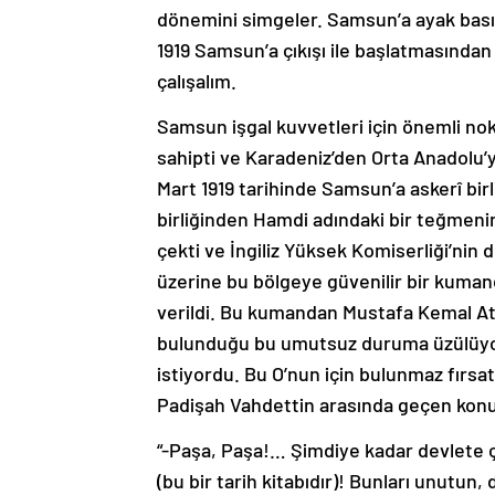
dönemini simgeler. Samsun’a ayak bası
1919 Samsun’a çıkışı ile başlatmasından
çalışalım.
Samsun işgal kuvvetleri için önemli no
sahipti ve Karadeniz’den Orta Anadolu’ya 
Mart 1919 tarihinde Samsun’a askerî birl
birliğinden Hamdi adındaki bir teğmenin
çekti ve İngiliz Yüksek Komiserliği’nin 
üzerine bu bölgeye güvenilir bir kuman
verildi. Bu kumandan Mustafa Kemal At
bulunduğu bu umutsuz duruma üzülüyor
istiyordu. Bu O’nun için bulunmaz fırsa
Padişah Vahdettin arasında geçen konu
“-Paşa, Paşa!… Şimdiye kadar devlete ço
(bu bir tarih kitabıdır)! Bunları unutun