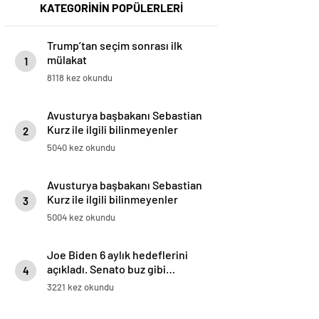
KATEGORİNİN POPÜLERLERİ
Trump’tan seçim sonrası ilk
mülakat
1
8118 kez okundu
Avusturya başbakanı Sebastian
Kurz ile ilgili bilinmeyenler
2
5040 kez okundu
Avusturya başbakanı Sebastian
Kurz ile ilgili bilinmeyenler
3
5004 kez okundu
Joe Biden 6 aylık hedeflerini
açıkladı. Senato buz gibi…
4
3221 kez okundu