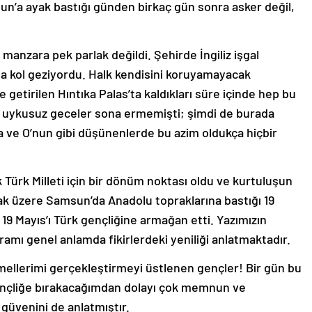
n’a ayak bastığı günden birkaç gün sonra asker değil,
anzara pek parlak değildi. Şehirde İngiliz işgal
da kol geziyordu. Halk kendisini koruyamayacak
etirilen Hıntıka Palas’ta kaldıkları süre içinde hep bu
i uykusuz geceler sona ermemişti; şimdi de burada
 ve O’nun gibi düşünenlerde bu azim oldukça hiçbir
 Türk Milleti için bir dönüm noktası oldu ve kurtuluşun
mak üzere Samsun’da Anadolu topraklarına bastığı 19
 19 Mayıs’ı Türk gençliğine armağan etti. Yazımızın
vramı genel anlamda fikirlerdeki yeniliği anlatmaktadır.
ellerimi gerçekleştirmeyi üstlenen gençler! Bir gün bu
gençliğe bırakacağımdan dolayı çok memnun ve
güvenini de anlatmıştır.