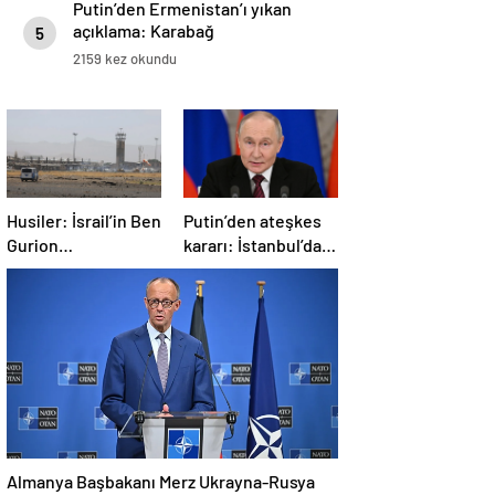
Putin’den Ermenistan’ı yıkan
açıklama: Karabağ
5
Azerbaycan’ın ayrılmaz bir
2159 kez okundu
parçasıdır!
Husiler: İsrail’in Ben
Putin’den ateşkes
Gurion
kararı: İstanbul’da
Havalimanı’nı
görüşmelere
hipersonik füzeyle
başlamayı
hedef aldık
öneriyoruz
Almanya Başbakanı Merz Ukrayna-Rusya