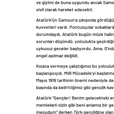
ve giyimi de buna uygundu ancak Samsu
sivil olarak hareket edecekti.
Atatürk’ün Samsun’a çıkışında gördüğü m
kuvvetleri vardı. Pontusçular sokaklar
durumdaydı. Atatürk bugün müze haline g
sorunları düşündü, yolculukta geçirdiğ
uykusuz geceler başlıyordu. Ama, O’nda
engel aşılmaz değildi.
Kısaca vermeye çalıştığımız bu yolculuk
başlangıcıydı. Millî Mücadele’yi başlat
Mayıs 1919 tarihinin önemi nedeniyle de
başında da belirttiğimiz gibi gençlik ka
Atatürk “Gençler! Benim gelecekteki em
memleketi sizin gibi beni anlamış bir 
mesudum” derken Türk gençliğine olan 