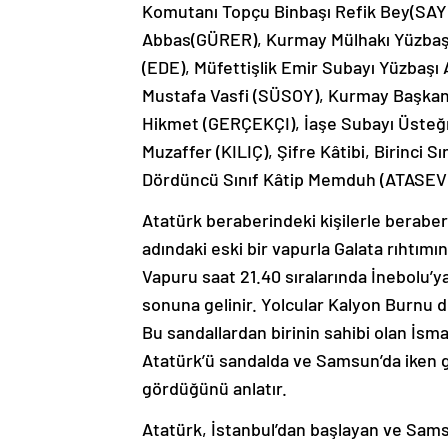
Komutanı Topçu Binbaşı Refik Bey(SAYD
Abbas(GÜRER), Kurmay Mülhakı Yüzbaşı
(EDE), Müfettişlik Emir Subayı Yüzbaş
Mustafa Vasfi (SÜSOY), Kurmay Başkanı
Hikmet (GERÇEKÇI), İaşe Subayı Üsteğm
Muzaffer (KILIÇ), Şifre Kâtibi, Birinci S
Dördüncü Sınıf Kâtip Memduh (ATASEV
Atatürk beraberindeki kişilerle berabe
adındaki eski bir vapurla Galata rıhtım
Vapuru saat 21.40 sıralarında İnebolu’y
sonuna gelinir. Yolcular Kalyon Burnu de
Bu sandallardan birinin sahibi olan İsma
Atatürk’ü sandalda ve Samsun’da iken g
gördüğünü anlatır.
Atatürk, İstanbul’dan başlayan ve Sams