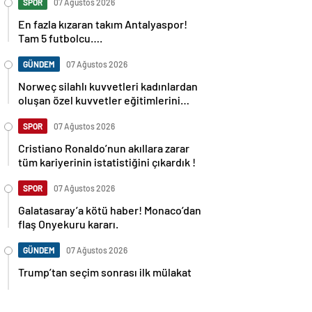
SPOR
07 Ağustos 2026
En fazla kızaran takım Antalyaspor!
Tam 5 futbolcu….
GÜNDEM
07 Ağustos 2026
Norweç silahlı kuvvetleri kadınlardan
oluşan özel kuvvetler eğitimlerini
başlattı.
SPOR
07 Ağustos 2026
Cristiano Ronaldo’nun akıllara zarar
tüm kariyerinin istatistiğini çıkardık !
SPOR
07 Ağustos 2026
Galatasaray’a kötü haber! Monaco’dan
flaş Onyekuru kararı.
GÜNDEM
07 Ağustos 2026
Trump’tan seçim sonrası ilk mülakat