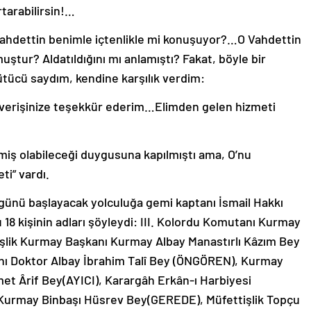
tarabilirsin!…
ahdettin benimle içtenlikle mi konuşuyor?…O Vahdettin
ştur? Aldatıldığını mı anlamıştı? Fakat, böyle bir
ütücü saydım, kendine karşılık verdim:
z verişinize teşekkür ederim…Elimden gelen hizmeti
miş olabileceği duygusuna kapılmıştı ama, O’nu
ti” vardı.
 günü başlayacak yolculuğa gemi kaptanı İsmail Hakkı
u 18 kişinin adları şöyleydi: III. Kolordu Komutanı Kurmay
işlik Kurmay Başkanı Kurmay Albay Manastırlı Kâzım Bey
kanı Doktor Albay İbrahim Talî Bey (ÖNGÖREN), Kurmay
t Ârif Bey(AYICI), Karargâh Erkân-ı Harbiyesi
 Kurmay Binbaşı Hüsrev Bey(GEREDE), Müfettişlik Topçu