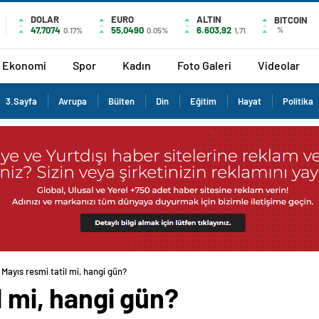
DOLAR
EURO
ALTIN
BITCOIN
47,7074
55,0490
6.603,92
%
0.17%
0.05%
1,71
Ekonomi
Spor
Kadın
Foto Galeri
Videolar
3.Sayfa
Avrupa
Bülten
Din
Eğitim
Hayat
Politika
 Mayıs resmi tatil mi, hangi gün?
l mi, hangi gün?