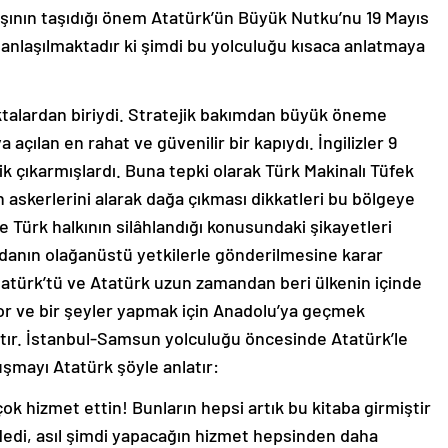
şının taşıdığı önem Atatürk’ün Büyük Nutku’nu 19 Mayıs
 anlaşılmaktadır ki şimdi bu yolculuğu kısaca anlatmaya
ktalardan biriydi. Stratejik bakımdan büyük öneme
açılan en rahat ve güvenilir bir kapıydı. İngilizler 9
ik çıkarmışlardı. Buna tepki olarak Türk Makinalı Tüfek
 askerlerini alarak dağa çıkması dikkatleri bu bölgeye
de Türk halkının silâhlandığı konusundaki şikayetleri
danın olağanüstü yetkilerle gönderilmesine karar
atürk’tü ve Atatürk uzun zamandan beri ülkenin içinde
 ve bir şeyler yapmak için Anadolu’ya geçmek
ttır. İstanbul-Samsun yolculuğu öncesinde Atatürk’le
şmayı Atatürk şöyle anlatır:
k hizmet ettin! Bunların hepsi artık bu kitaba girmiştir
, dedi, asıl şimdi yapacağın hizmet hepsinden daha