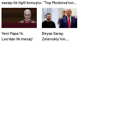
savaşı ile ilgili konuştu: “Top Moskova’nın
sahasında”
Yeni Papa 14.
Beyaz Saray,
Leo’dan ilk mesaj!
Zelenskiy’nin
Trump’ı aradığını
duyurdu: “İyi ve
verimli bir görüşme
oldu”