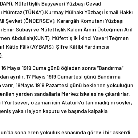
AM), Müfettişlik Başyaveri Yüzbaşı Cevad
 Mümtaz (TÜNAY),Kurmay Mülhakı Yüzbaşı İsmail Hakkı
ı Ali Şevket (ÖNDERSEV), Karargâh Komutanı Yüzbaşı
 Emir Subayı ve Müfettişlik Kâlem Âmiri Üsteğmen Arif
en Abdullah(KUNT), Müfettişlik İkinci Yaveri Teğmen
ınıf Kâtip Fâik (AYBARS), Şifre Kâtibi Yardımcısı,
).
r 16 Mayıs 1919 Cuma günü öğleden sonra “Bandırma”
ından ayrılır. 17 Mayıs 1919 Cumartesi günü Bandırma
a varır. 18Mayıs 1919 Pazartesi günü beklenen yolculuğun
nilen yerden sandallarla Merkez iskelesine çıkarılırlar.
il Yurtsever, o zaman için Atatürk’ü tanımadığını söyler,
eniş yakalı lejyon kaputu ve başında kalpakla
un’da sona eren yolculuk esnasında görevli bir askerdi