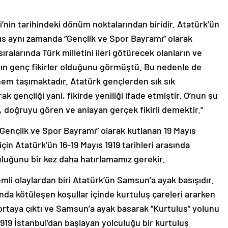
i’nin tarihindeki dönüm noktalarından biridir. Atatürk’ün
yıs aynı zamanda “Gençlik ve Spor Bayramı” olarak
ıralarında Türk milletini ileri götürecek olanların ve
arın genç fikirler olduğunu görmüştü. Bu nedenle de
önem taşımaktadır. Atatürk gençlerden sık sık
ak gençliği yani, fikirde yeniliği ifade etmiştir. O’nun şu
k, doğruyu gören ve anlayan gerçek fikirli demektir.”
“Gençlik ve Spor Bayramı” olarak kutlanan 19 Mayıs
çin Atatürk’ün 16-19 Mayıs 1919 tarihleri arasında
luğunu bir kez daha hatırlamamız gerekir.
mli olaylardan biri Atatürk’ün Samsun’a ayak basışıdır.
ında kötüleşen koşullar içinde kurtuluş çareleri ararken
ortaya çıktı ve Samsun’a ayak basarak “Kurtuluş” yolunu
 1919 İstanbul’dan başlayan yolculuğu bir kurtuluş