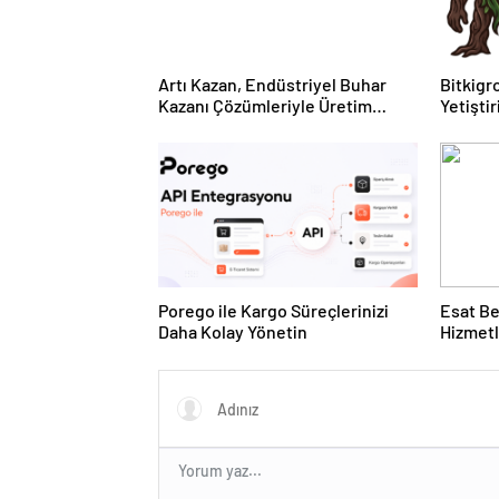
Artı Kazan, Endüstriyel Buhar
Bitkigro
Kazanı Çözümleriyle Üretim
Yetişti
Tesislerine Verimli Sistemler
ve Ürün
Sunuyor
Porego ile Kargo Süreçlerinizi
Esat Be
Daha Kolay Yönetin
Hizmetl
Deneyi