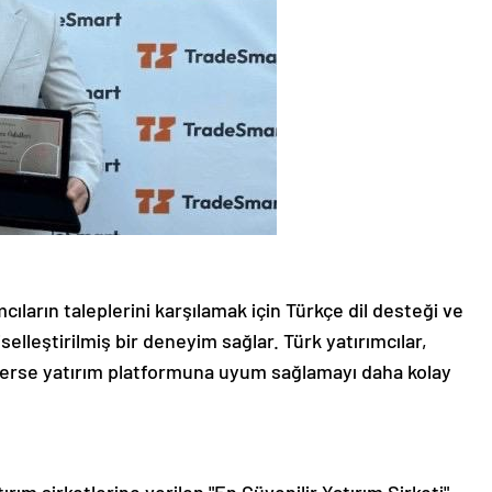
ıların taleplerini karşılamak için Türkçe dil desteği ve
elleştirilmiş bir deneyim sağlar. Türk yatırımcılar,
irlerse yatırım platformuna uyum sağlamayı daha kolay
rım şirketlerine verilen "En Güvenilir Yatırım Şirketi"