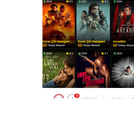
0
BEĞENDİM
ABONE OL
Sitede en güncel
Erotik Film İzle
seçene
yayınlanmaktadır. Günlük güncellenen w
altyazılı film seçeneklerini bulabilirsini