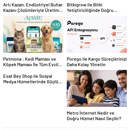
Artı Kazan, Endüstriyel Buhar
Bitkigrow ile Bitki
Kazanı Çözümleriyle Üretim
Yetiştiriciliğinde Doğru
Tesislerine Verimli Sistemler
Ekipman ve Ürün Seçimi
Sunuyor
Petmona : Kedi Maması ve
Porego ile Kargo Süreçlerinizi
Köpek Maması İle Tüm Evcil
Daha Kolay Yönetin
Hayvan Ürünleri
Esat Bey Shop ile Sosyal
Medya Hizmetlerinde Güçlü
Panel Deneyimi
Metro İnternet Nedir ve
Doğru Hizmet Nasıl Seçilir?