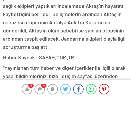
sağlık ekipleri yaptıkları incelemede Aktaş’ın hayatını
kaybettiğini belirledi. Gelişmelerin ardından Aktaş’ın
cenazesi otopsi için Antalya Adli Tıp Kurumu’na
gönderildi. Aktaş’ın ölüm sebebi ise yapılan otopsinin
ardından tespit edilecek. Jandarma ekipleri olayla ilgili
soruşturma başlattı.
Haber Kaynak : SABAH.COM.TR
“Yayınlanan tüm haber ve diğer içerikler ile ilgili olarak
yasal bildirimlerinizi bize iletişim sayfası üzerinden
iletiniz. En kısa süre içerisinde bildirimlerinize geri
0
0
0
0
dönüş sağlanılacaktır.”
Alanya
Antalya
İlhami Aktaş
Kocaeli