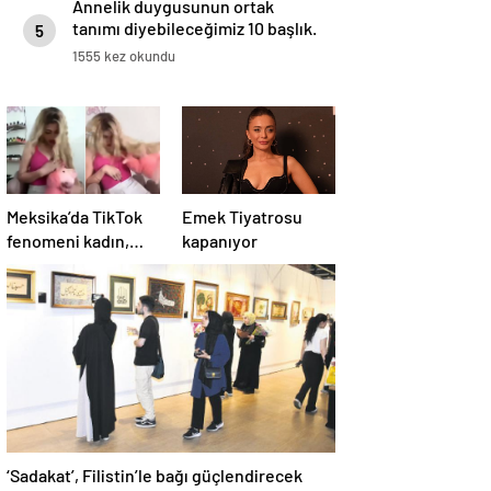
Annelik duygusunun ortak
tanımı diyebileceğimiz 10 başlık.
5
1555 kez okundu
Meksika’da TikTok
Emek Tiyatrosu
fenomeni kadın,
kapanıyor
canlı yayında
öldürüldü
‘Sadakat’, Filistin’le bağı güçlendirecek