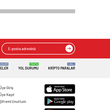
da
HIZLI YORUM YAP
GÖNDER
SON DAKİKA
HABERLERİ
GENEL
06 Ağustos 2026