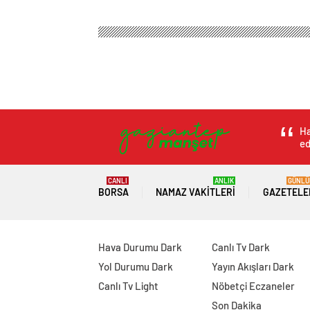
Gaziantep Haber Manşet
Magazin
Aşk & Cinselli
Amasya’da TIR devr