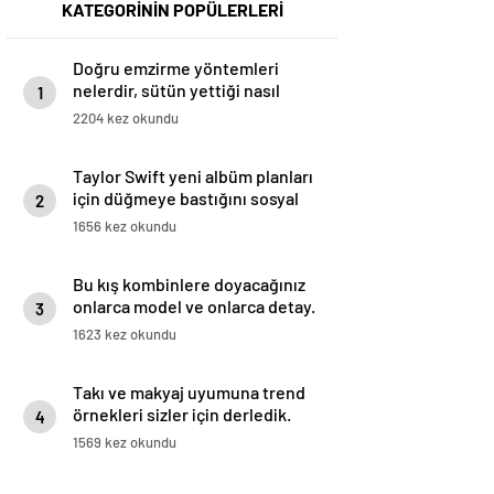
KATEGORİNİN POPÜLERLERİ
Doğru emzirme yöntemleri
nelerdir, sütün yettiği nasıl
1
anlaşılır?
2204 kez okundu
Taylor Swift yeni albüm planları
için düğmeye bastığını sosyal
2
medyadan duyurdu!
1656 kez okundu
Bu kış kombinlere doyacağınız
onlarca model ve onlarca detay.
3
1623 kez okundu
Takı ve makyaj uyumuna trend
örnekleri sizler için derledik.
4
1569 kez okundu