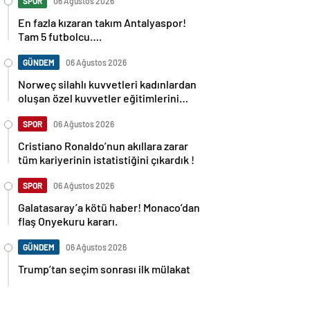
SPOR
06 Ağustos 2026
En fazla kızaran takım Antalyaspor!
Tam 5 futbolcu….
GÜNDEM
06 Ağustos 2026
Norweç silahlı kuvvetleri kadınlardan
oluşan özel kuvvetler eğitimlerini
başlattı.
SPOR
06 Ağustos 2026
Cristiano Ronaldo’nun akıllara zarar
tüm kariyerinin istatistiğini çıkardık !
SPOR
06 Ağustos 2026
Galatasaray’a kötü haber! Monaco’dan
flaş Onyekuru kararı.
GÜNDEM
06 Ağustos 2026
Trump’tan seçim sonrası ilk mülakat