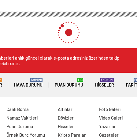
k
Amasya’da TIR devrildi: 1 yaralı, kaza kamerada
ildi: 1 yaralı, kaza kamera