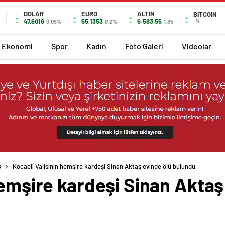
DOLAR
EURO
ALTIN
BITCOIN
47,6016
55,1353
6.583,55
%
0.05%
0.2%
1,35
Ekonomi
Spor
Kadın
Foto Galeri
Videolar
k
Kocaeli Valisinin hemşire kardeşi Sinan Aktaş evinde ölü bulundu
hemşire kardeşi Sinan Aktaş