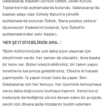
Galatasaray Başkanı Dursun Özbek, Divan Kurulu
Toplantısı’nda açıklamalarda bulundu. Galatasaray’da
başkan adayı olan Sühely Batum’a yönelik
açıklamalarda bulunan Özbek, ‘Bana peşkeş çekiyor
diyemezsin’ ifadelerini kullandı. İşte Özbek’in
açıklamalarından satır başları;
‘HER ŞEYİ DİYEBİLİRSİN AMA…’
“Bizim kültürümüzde çok daha iyiye ulaşmak için
eleştirmek vardır, her zaman da olacaktır. Ama başka
bir konu var. Bizleri eleştirebilirsiniz, bir takım yapıcı
tenkitlerle karşımıza gelebilirsiniz. Elbette ki hatalar
yapmışızdır. İş yapan insan hata da yapar. Ben
Galatasaray için her konuyu, her üyemizle konuşmaya
varsa daha doğrusunu bulmaya hazırım. Genel kurul
iradesiyle ilerlediğimiz süreci devam eden bir projede,
seçim için divana gelip imzalarını teslim ederken