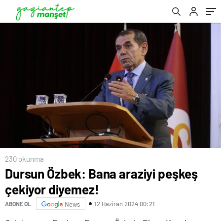
230 okunma
Dursun Özbek: Bana araziyi peşkeş
çekiyor diyemez!
12 Haziran 2024 00:21
ABONE OL
News