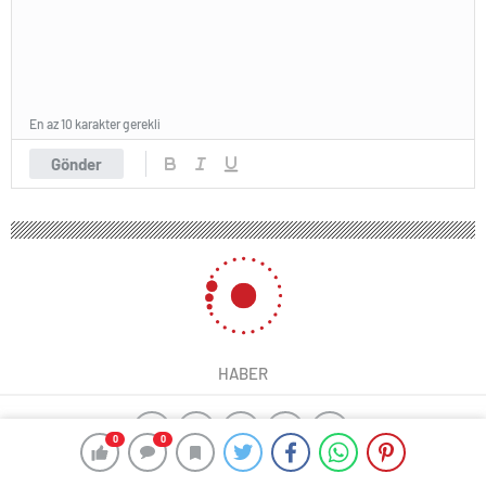
En az 10 karakter gerekli
Gönder
HABER
0
0
yangın algılama sistemleri