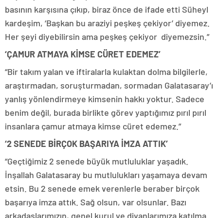
basının karşısına çıkıp, biraz önce de ifade etti Süheyl
kardeşim, ‘Başkan bu araziyi peşkeş çekiyor’ diyemez.
Her şeyi diyebilirsin ama peşkeş çekiyor diyemezsin.”
‘ÇAMUR ATMAYA KİMSE CÜRET EDEMEZ’
“Bir takım yalan ve iftiralarla kulaktan dolma bilgilerle,
araştırmadan, soruşturmadan, sormadan Galatasaray’ı
yanlış yönlendirmeye kimsenin hakkı yoktur. Sadece
benim değil, burada birlikte görev yaptığımız pırıl pırıl
insanlara çamur atmaya kimse cüret edemez.”
‘2 SENEDE BİRÇOK BAŞARIYA İMZA ATTIK’
“Geçtiğimiz 2 senede büyük mutluluklar yaşadık.
İnşallah Galatasaray bu mutlulukları yaşamaya devam
etsin. Bu 2 senede emek verenlerle beraber birçok
başarıya imza attık. Sağ olsun, var olsunlar. Bazı
arkadaşlarımızın, genel kurul ve divanlarımıza katılma