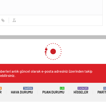
aray’ın şampiyonluk yolu: Avrupa’dan elendi, Süper Lig’e odaklandı
piyonluk yolu: Avrupa’dan e