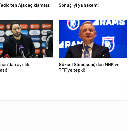
adic’ten Ajax açıklaması!
Sonuç iyi ya hakem!
İnan’dan ayrılık
Göksel Gümüşdağ’dan MHK ve
ası!
TFF’ye tepki!