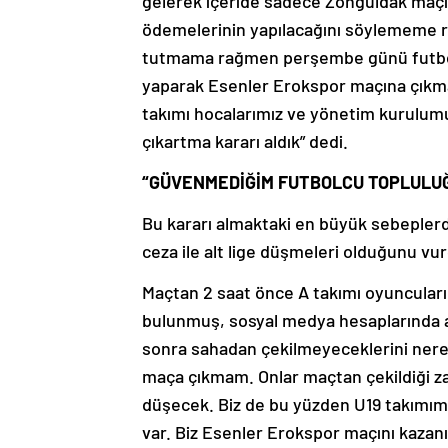
gelerek içeride sadece Zonguldak maçı
ödemelerinin yapılacağını söylememe 
tutmama rağmen perşembe günü futbol
yaparak Esenler Erokspor maçına çıkmaya
takımı hocalarımız ve yönetim kurulum
çıkartma kararı aldık” dedi.
“GÜVENMEDİĞİM FUTBOLCU TOPLULUĞ
Bu kararı almaktaki en büyük sebepler
ceza ile alt lige düşmeleri olduğunu vu
Maçtan 2 saat önce A takımı oyuncuları
bulunmuş, sosyal medya hesaplarında aç
sonra sahadan çekilmeyeceklerini nere
maça çıkmam. Onlar maçtan çekildiği z
düşecek. Biz de bu yüzden U19 takımımı
var. Biz Esenler Erokspor maçını kazanı