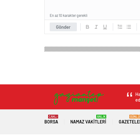
En az 10 karakter gerekli
Gönder
Gaziantep Haber Manşet
Spor
Futbol
Galatas
Galatasaray’ın şam
odaklandı