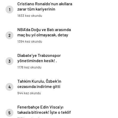
Cristiano Ronaldo’nun akıllara
zarar tüm kariyerinin
1
istatistiğini çıkardık !
1833 kez okundu
NBA’da Doğu ve Batı arasında
maç bu yıl olmayacak, detay
2
haberimizde.
1394 kez okundu
Diabate’ye Trabzonspor
yönetiminden kesik! .
3
1178 kez okundu
Tahkim Kurulu, Özbek’in
cezasında indirime gitti
4
944 kez okundu
Fenerbahçe Edin Visca’yı
takasla bitirecek! İşte o teklif
5