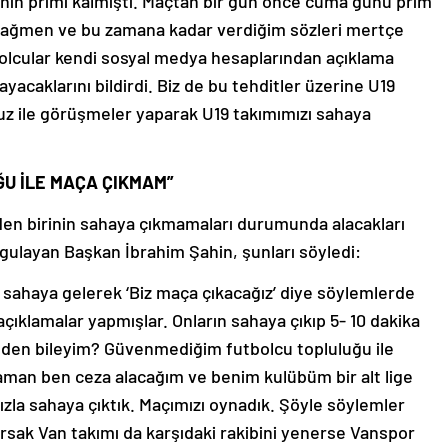
nın primi kalmıştı. Maçtan bir gün önce cuma günü prim
rağmen ve bu zamana kadar verdiğim sözleri mertçe
cular kendi sosyal medya hesaplarından açıklama
caklarını bildirdi. Biz de bu tehditler üzerine U19
uz ile görüşmeler yaparak U19 takımımızı sahaya
U İLE MAÇA ÇIKMAM”
den birinin sahaya çıkmamaları durumunda alacakları
rgulayan Başkan İbrahim Şahin, şunları söyledi:
 sahaya gelerek ‘Biz maça çıkacağız’ diye söylemlerde
ıklamalar yapmışlar. Onların sahaya çıkıp 5- 10 dakika
den bileyim? Güvenmediğim futbolcu topluluğu ile
aman ben ceza alacağım ve benim kulübüm bir alt lige
zla sahaya çıktık. Maçımızı oynadık. Şöyle söylemler
rsak Van takımı da karşıdaki rakibini yenerse Vanspor