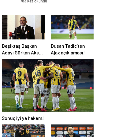
783 kez okundu
Beşiktaş Başkan
Dusan Tadic’ten
Adayı Gürkan Aksoy
Ajax açıklaması!
yönetim kurulu
listesini tanıttı
Sonuç iyi ya hakem!