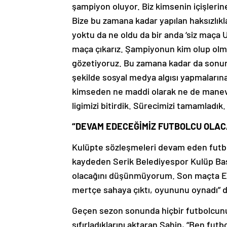
şampiyon oluyor. Biz kimsenin içişlerine
Bize bu zamana kadar yapılan haksızlık
yoktu da ne oldu da bir anda ‘siz maça U1
maça çıkarız. Şampiyonun kim olup olmad
gözetiyoruz. Bu zamana kadar da sonu
şekilde sosyal medya algısı yapmalarına
kimseden ne maddi olarak ne de manevi 
ligimizi bitirdik. Sürecimizi tamamladık.
“DEVAM EDECEĞİMİZ FUTBOLCU OLA
Kulüpte sözleşmeleri devam eden futbolc
kaydeden Serik Belediyespor Kulüp Ba
olacağını düşünmüyorum. Son maçta Erb
mertçe sahaya çıktı, oyununu oynadı” d
Geçen sezon sonunda hiçbir futbolcunun
sıfırladıklarını aktaran Şahin, “Ben futb