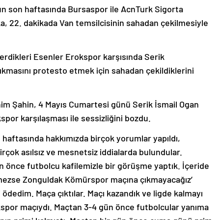
un son haftasında Bursaspor ile AcnTurk Sigorta
 22. dakikada Van temsilcisinin sahadan çekilmesiyle
rdikleri Esenler Erokspor karşısında Serik
ıkmasını protesto etmek için sahadan çekildiklerini
him Şahin, 4 Mayıs Cumartesi günü Serik İsmail Ogan
por karşılaşması ile sessizliğini bozdu.
 haftasında hakkımızda birçok yorumlar yapıldı,
irçok asılsız ve mesnetsiz iddialarda bulundular.
nce futbolcu kafilemizle bir görüşme yaptık. İçeride
denmezse Zonguldak Kömürspor maçına çıkmayacağız’
 ödedim. Maça çıktılar. Maçı kazandık ve ligde kalmayı
kspor maçıydı. Maçtan 3-4 gün önce futbolcular yanıma