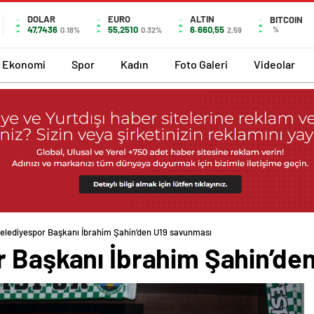
DOLAR
EURO
ALTIN
BITCOIN
47,7436
55,2510
6.660,55
%
0.18%
0.32%
2,59
Ekonomi
Spor
Kadın
Foto Galeri
Videolar
Belediyespor Başkanı İbrahim Şahin’den U19 savunması
r Başkanı İbrahim Şahin’de