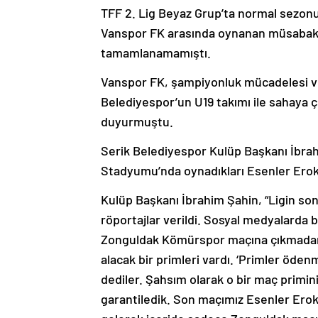
TFF 2. Lig Beyaz Grup’ta normal sezon
Vanspor FK arasında oynanan müsabaka,
tamamlanamamıştı.
Vanspor FK, şampiyonluk mücadelesi ve
Belediyespor’un U19 takımı ile sahaya ç
duyurmuştu.
Serik Belediyespor Kulüp Başkanı İbra
Stadyumu’nda oynadıkları Esenler Eroks
Kulüp Başkanı İbrahim Şahin, “Ligin son
röportajlar verildi. Sosyal medyalarda b
Zonguldak Kömürspor maçına çıkmadan ö
alacak bir primleri vardı. ‘Primler ö
dediler. Şahsım olarak o bir maç primini
garantiledik. Son maçımız Esenler Ero