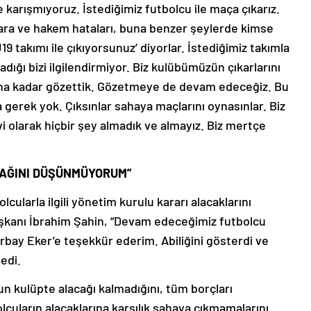
 karışmıyoruz. İstediğimiz futbolcu ile maça çıkarız.
lara ve hakem hataları, buna benzer şeylerde kimse
9 takımı ile çıkıyorsunuz’ diyorlar. İstediğimiz takımla
ığı bizi ilgilendirmiyor. Biz kulübümüzün çıkarlarını
na kadar gözettik. Gözetmeye de devam edeceğiz. Bu
 gerek yok. Çıksınlar sahaya maçlarını oynasınlar. Biz
olarak hiçbir şey almadık ve almayız. Biz mertçe
CAĞINI DÜŞÜNMÜYORUM”
ularla ilgili yönetim kurulu kararı alacaklarını
şkanı İbrahim Şahin, “Devam edeceğimiz futbolcu
ay Eker’e teşekkür ederim. Abiliğini gösterdi ve
edi.
 kulüpte alacağı kalmadığını, tüm borçları
olcuların alacaklarına karşılık sahaya çıkmamalarını