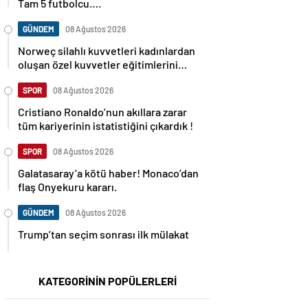
Tam 5 futbolcu….
GÜNDEM
08 Ağustos 2026
Norweç silahlı kuvvetleri kadınlardan
oluşan özel kuvvetler eğitimlerini
başlattı.
SPOR
08 Ağustos 2026
Cristiano Ronaldo’nun akıllara zarar
tüm kariyerinin istatistiğini çıkardık !
SPOR
08 Ağustos 2026
Galatasaray’a kötü haber! Monaco’dan
flaş Onyekuru kararı.
GÜNDEM
08 Ağustos 2026
Trump’tan seçim sonrası ilk mülakat
KATEGORİNİN POPÜLERLERİ