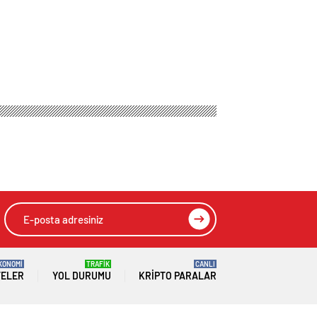
lendi, Süper Lig’e
HIZLI YORUM YAP