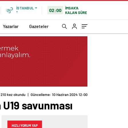
İMSAK'A
İSTANBUL
02:00
KALAN SÜRE
°
Yazarlar
Gazeteler
n U19 savunması
HIZLI YORUM YAP