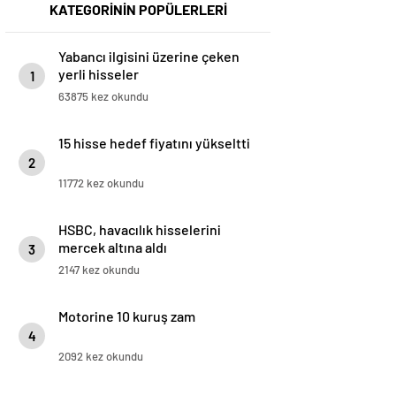
KATEGORİNİN POPÜLERLERİ
Yabancı ilgisini üzerine çeken
yerli hisseler
1
63875 kez okundu
15 hisse hedef fiyatını yükseltti
2
11772 kez okundu
HSBC, havacılık hisselerini
mercek altına aldı
3
2147 kez okundu
Motorine 10 kuruş zam
4
2092 kez okundu