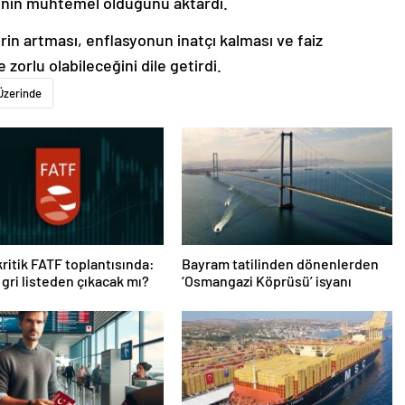
ının muhtemel olduğunu aktardı.
rin artması, enflasyonun inatçı kalması ve faiz
orlu olabileceğini dile getirdi.
Üzerinde
kritik FATF toplantısında:
Bayram tatilinden dönenlerden
 gri listeden çıkacak mı?
‘Osmangazi Köprüsü’ isyanı