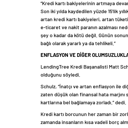
“Kredi kartı bakiyelerinin artmaya de
Son iki yılda kaydedilen yüzde 15’lik y
artan kredi kartı bakiyeleri, artan tüket
e-ticaret ve nakit paranın azalması nede
şey o kadar da kötü değil. Günün sonunda
bağlı olarak yararlı ya da tehlikeli.”
ENFLASYON VE DİĞER OLUMSUZLUKLA
LendingTree Kredi Başanalisti Matt Schul
olduğunu söyledi.
Schulz, “İnatçı ve artan enflasyon ile d
zaten düşük olan finansal hata marjını sı
kartlarına bel bağlamaya zorladı.” dedi.
Kredi kartı borcunun her zaman bir zorlu
zamanda insanların kısa vadeli borç alm