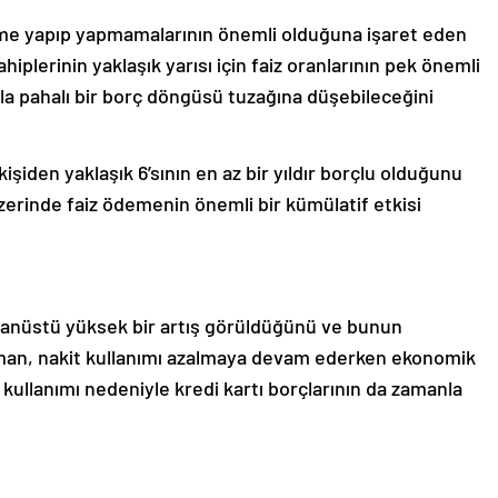
deme yapıp yapmamalarının önemli olduğuna işaret eden
plerinin yaklaşık yarısı için faiz oranlarının pek önemli
kla pahalı bir borç döngüsü tuzağına düşebileceğini
işiden yaklaşık 6’sının en az bir yıldır borçlu olduğunu
zerinde faiz ödemenin önemli bir kümülatif etkisi
lağanüstü yüksek bir artış görüldüğünü ve bunun
sman, nakit kullanımı azalmaya devam ederken ekonomik
 kullanımı nedeniyle kredi kartı borçlarının da zamanla