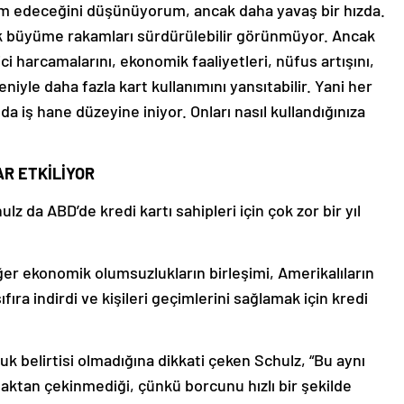
vam edeceğini düşünüyorum, ancak daha yavaş bir hızda.
ıllık büyüme rakamları sürdürülebilir görünmüyor. Ancak
ici harcamalarını, ekonomik faaliyetleri, nüfus artışını,
niyle daha fazla kart kullanımını yansıtabilir. Yani her
 iş hane düzeyine iniyor. Onları nasıl kullandığınıza
R ETKİLİYOR
z da ABD’de kredi kartı sahipleri için çok zor bir yıl
iğer ekonomik olumsuzlukların birleşimi, Amerikalıların
fıra indirdi ve kişileri geçimlerini sağlamak için kredi
k belirtisi olmadığına dikkati çeken Schulz, “Bu aynı
aktan çekinmediği, çünkü borcunu hızlı bir şekilde