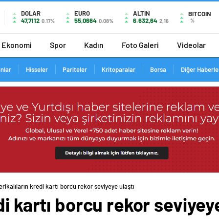
DOLAR
EURO
ALTIN
BITCOIN
47,7112
55,0664
6.632,64
%
0.17%
0.08%
2,16
Ekonomi
Spor
Kadın
Foto Galeri
Videolar
ınlar
Hisseler
Pariteler
Kritoparalar
Borsa
Diğer Haberle
rikalıların kredi kartı borcu rekor seviyeye ulaştı
i kartı borcu rekor seviyeye