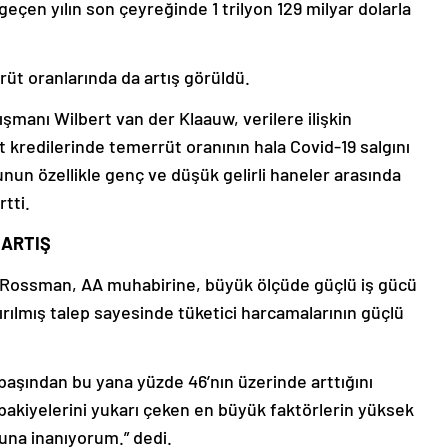
geçen yılın son çeyreğinde 1 trilyon 129 milyar dolarla
üt oranlarında da artış görüldü.
anı Wilbert van der Klaauw, verilere ilişkin
t kredilerinde temerrüt oranının hala Covid-19 salgını
unun özellikle genç ve düşük gelirli haneler arasında
rtti.
 ARTIŞ
d Rossman, AA muhabirine, büyük ölçüde güçlü iş gücü
rılmış talep sayesinde tüketici harcamalarının güçlü
başından bu yana yüzde 46’nın üzerinde arttığını
ı bakiyelerini yukarı çeken en büyük faktörlerin yüksek
una inanıyorum.” dedi.