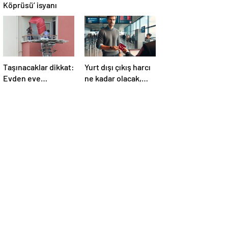
Köprüsü’ isyanı
Taşınacaklar dikkat:
Yurt dışı çıkış harcı
Evden eve
ne kadar olacak,
nakliyede “yetkili
son durum ne?
şirket” uyarısı