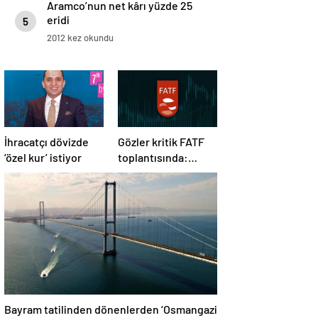
Aramco’nun net kârı yüzde 25
eridi
5
2012 kez okundu
İhracatçı dövizde
Gözler kritik FATF
‘özel kur’ istiyor
toplantısında:
Türkiye gri listeden
çıkacak mı?
Bayram tatilinden dönenlerden ‘Osmangazi