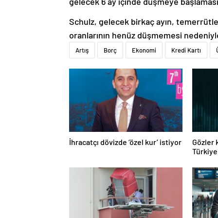
gelecek 6 ay içinde düşmeye başlamas
Schulz, gelecek birkaç ayın, temerrütle
oranlarının henüz düşmemesi nedeniyle z
Artış
Borç
Ekonomi
Kredi Kartı
İhracatçı dövizde ‘özel kur’ istiyor
Gözler 
Türkiye