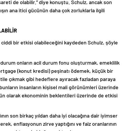
şareti de olabilir.” diye konuştu. Schulz, ancak son
şın ana itici gücünün daha çok zorluklarla ilgili
LABİLİR
iddi bir etkisi olabileceğini kaydeden Schulz, şöyle
 durum onların acil durum fonu oluşturmak, emeklilik
ortgage (konut kredisi) peşinatı ödemek, küçük bir
atile çıkmak gibi hedeflere ayıracak fazladan paraya
bunların insanların kişisel mali görünümleri üzerinde
tün olarak ekonominin beklentileri üzerinde de etkisi
ılının son birkaç yıldan daha iyi olacağına dair iyimser
rek, enflasyonun zirve yaptığını ve faiz oranlarının