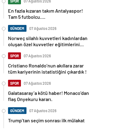
SPOR
07 Ağustos 2026
En fazla kızaran takım Antalyaspor!
Tam 5 futbolcu….
GÜNDEM
07 Ağustos 2026
Norweç silahlı kuvvetleri kadınlardan
oluşan özel kuvvetler eğitimlerini
başlattı.
SPOR
07 Ağustos 2026
Cristiano Ronaldo’nun akıllara zarar
tüm kariyerinin istatistiğini çıkardık !
SPOR
07 Ağustos 2026
Galatasaray’a kötü haber! Monaco’dan
flaş Onyekuru kararı.
GÜNDEM
07 Ağustos 2026
Trump’tan seçim sonrası ilk mülakat