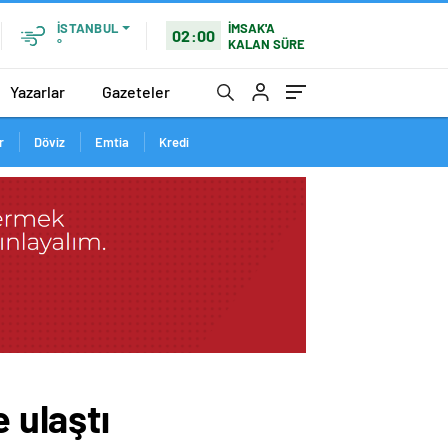
İMSAK'A
İSTANBUL
02:00
KALAN SÜRE
°
Yazarlar
Gazeteler
r
Döviz
Emtia
Kredi
 ulaştı