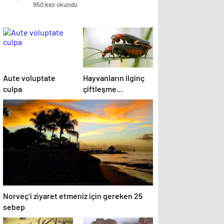
950 kez okundu
Aute voluptate
Hayvanların ilginç
culpa
çiftleşme
biçimlerini National
Geographic
görüntüledi.
Norveç’i ziyaret etmeniz için gereken 25
sebep