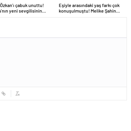
Özkan’ı çabuk unuttu!
Eşiyle arasındaki yaş farkı çok
’nın yeni sevgilisinin
konuşulmuştu! Melike Şahin
belli oldu
sahneden aşkını haykırdı