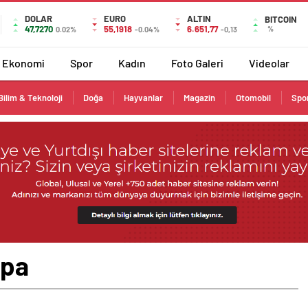
DOLAR
EURO
ALTIN
BITCOIN
47,7270
55,1918
6.651,77
%
0.02%
-0.04%
-0,13
Ekonomi
Spor
Kadın
Foto Galeri
Videolar
Bilim & Teknoloji
Doğa
Hayvanlar
Magazin
Otomobil
Spo
lpa