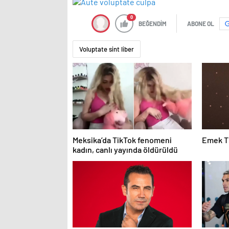
0
BEĞENDİM
ABONE OL
Voluptate sint liber
Meksika’da TikTok fenomeni
Emek T
kadın, canlı yayında öldürüldü