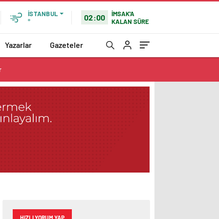
İMSAK'A
İSTANBUL
02:00
KALAN SÜRE
°
Yazarlar
Gazeteler
r
HIZLI YORUM YAP