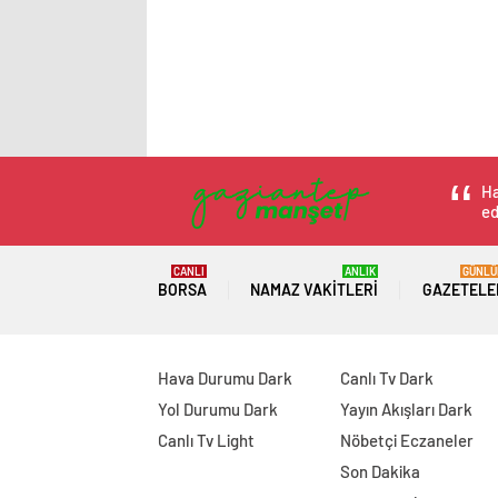
Ha
ed
CANLI
ANLIK
GÜNLÜ
BORSA
NAMAZ VAKITLERI
GAZETELE
Hava Durumu Dark
Canlı Tv Dark
Yol Durumu Dark
Yayın Akışları Dark
Canlı Tv Light
Nöbetçi Eczaneler
Son Dakika