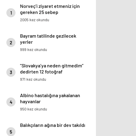
Norveç’i ziyaret etmeniz için
gereken 25 sebep
1
2005 kez okundu
Bayram tatilinde gezilecek
yerler
2
999 kez okundu
“Slovakya’ya neden gitmedim”
dedirten 12 fotoğraf
3
971 kez okundu
Albino hastalığına yakalanan
hayvanlar
4
950 kez okundu
Balıkçıların ağına bir dev takıldı
5