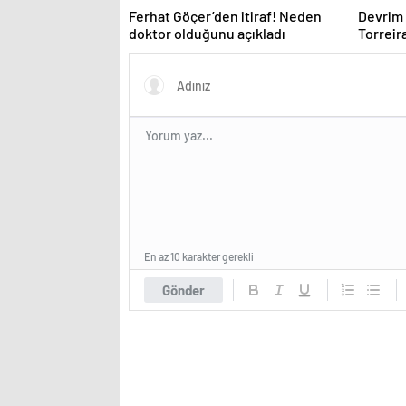
Ferhat Göçer’den itiraf! Neden
Devrim 
doktor olduğunu açıkladı
Torreira
kimliği 
En az 10 karakter gerekli
Gönder