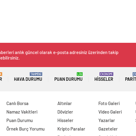
berleri anlık güncel olarak e-posta adresiniz üzerinden takip
ebilirsiniz.
K
TAHMİNİ
LİG
EKONOMİ
E
R
HAVA DURUMU
PUAN DURUMU
HISSELER
PARI
Canlı Borsa
Altınlar
Foto Galeri
Namaz Vakitleri
Dövizler
Video Galeri
Puan Durumu
Hisseler
Yazarlar
Örnek Burç Yorumu
Kripto Paralar
Gazeteler