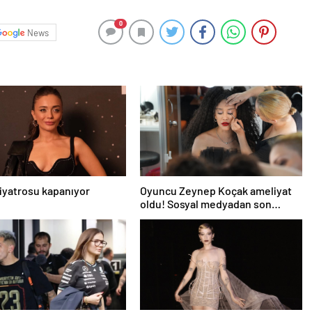
0
News
iyatrosu kapanıyor
Oyuncu Zeynep Koçak ameliyat
oldu! Sosyal medyadan son
durumunu paylaştı