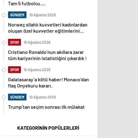
Tam 5 futbolcu….
GÜNDEM
10 Ağustos 2026
Norweç silahlı kuvvetleri kadınlardan
oluşan özel kuvvetler eğitimlerini
başlattı.
SPOR
10 Ağustos 2026
Cristiano Ronaldo’nun akıllara zarar
tüm kariyerinin istatistiğini çıkardık !
SPOR
10 Ağustos 2026
Galatasaray’a kötü haber! Monaco’dan
flaş Onyekuru kararı.
GÜNDEM
10 Ağustos 2026
Trump’tan seçim sonrası ilk mülakat
KATEGORİNİN POPÜLERLERİ