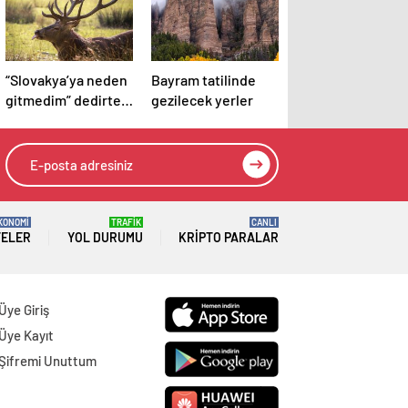
“Slovakya’ya neden
Bayram tatilinde
gitmedim” dedirten
gezilecek yerler
12 fotoğraf
KONOMİ
TRAFİK
CANLI
TELER
YOL DURUMU
KRIPTO PARALAR
Üye Giriş
Üye Kayıt
Şifremi Unuttum