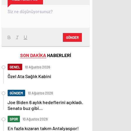
GÖNDER
SON DAKİKA
HABERLERİ
GENEL
10 Ağustos 2026
Özel Ata Sağlık Kabini
GÜNDEM
10 Ağustos 2026
Joe Biden 6 aylık hedeflerini açıkladı.
Senato buz gibi…
SPOR
10 Ağustos 2026
En fazla kızaran takım Antalyaspor!