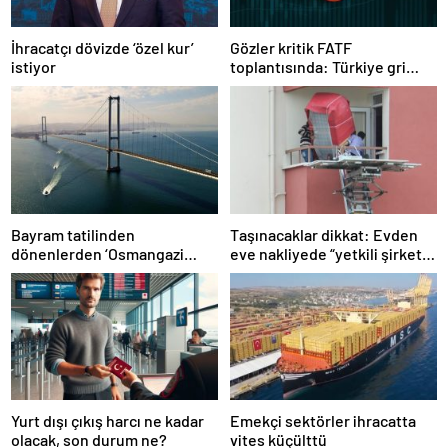
İhracatçı dövizde ‘özel kur’
Gözler kritik FATF
istiyor
toplantısında: Türkiye gri
listeden çıkacak mı?
Bayram tatilinden
Taşınacaklar dikkat: Evden
dönenlerden ‘Osmangazi
eve nakliyede “yetkili şirket”
Köprüsü’ isyanı
uyarısı
Yurt dışı çıkış harcı ne kadar
Emekçi sektörler ihracatta
olacak, son durum ne?
vites küçülttü