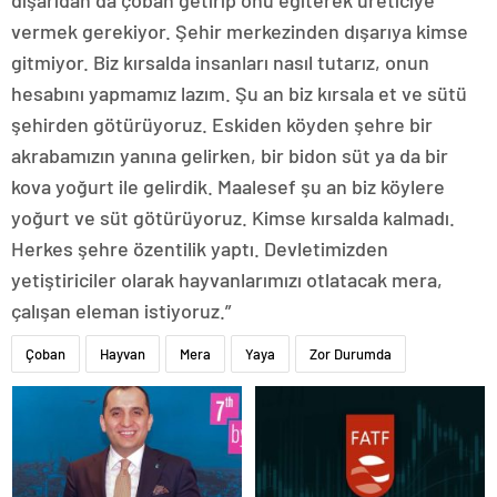
dışarıdan da çoban getirip onu eğiterek üreticiye
vermek gerekiyor. Şehir merkezinden dışarıya kimse
gitmiyor. Biz kırsalda insanları nasıl tutarız, onun
hesabını yapmamız lazım. Şu an biz kırsala et ve sütü
şehirden götürüyoruz. Eskiden köyden şehre bir
akrabamızın yanına gelirken, bir bidon süt ya da bir
kova yoğurt ile gelirdik. Maalesef şu an biz köylere
yoğurt ve süt götürüyoruz. Kimse kırsalda kalmadı.
Herkes şehre özentilik yaptı. Devletimizden
yetiştiriciler olarak hayvanlarımızı otlatacak mera,
çalışan eleman istiyoruz.”
Çoban
Hayvan
Mera
Yaya
Zor Durumda