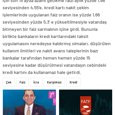
için son 15 ayda azami gecikme faizi aylık yüzde 1,66
seviyesinden 4,55’e, kredi kartı nakit çekim
işlemlerinde uygulanan faiz oranın ise yüzde 1,66
seviyesinden yüzde 5,3’ e yükseltilmesiyle vatandaş
bitmeyen bir faiz sarmalının içine girdi. Bununla
birlikte bankaların kredi kartlarındaki taksit
uygulamasını neredeyse kaldırmış olmaları, düşürülen
kullanım limitleri ve nakit avans taleplerinin bazı
bankalar tarafından hemen hemen yüzde 15
seviyesine kadar düşürülmesi vatandaşın cebindeki
kredi kartını da kullanamaz hale getirdi.
Çek
Faiz
İcra
Karşılıksız
Kredi