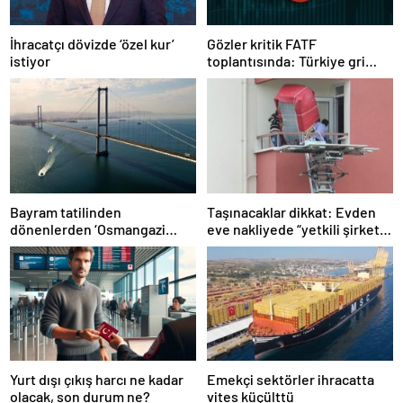
İhracatçı dövizde ‘özel kur’
Gözler kritik FATF
istiyor
toplantısında: Türkiye gri
listeden çıkacak mı?
Bayram tatilinden
Taşınacaklar dikkat: Evden
dönenlerden ‘Osmangazi
eve nakliyede “yetkili şirket”
Köprüsü’ isyanı
uyarısı
Yurt dışı çıkış harcı ne kadar
Emekçi sektörler ihracatta
olacak, son durum ne?
vites küçülttü