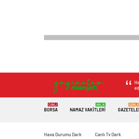
Ha
ed
CANLI
ANLIK
GÜNLÜ
BORSA
NAMAZ VAKITLERI
GAZETELE
Hava Durumu Dark
Canlı Tv Dark