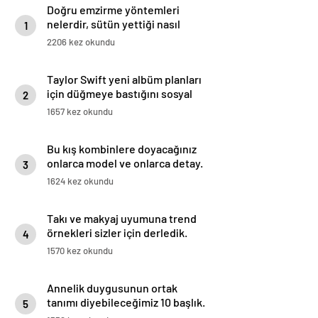
Doğru emzirme yöntemleri
nelerdir, sütün yettiği nasıl
1
anlaşılır?
2206 kez okundu
Taylor Swift yeni albüm planları
için düğmeye bastığını sosyal
2
medyadan duyurdu!
1657 kez okundu
Bu kış kombinlere doyacağınız
onlarca model ve onlarca detay.
3
1624 kez okundu
Takı ve makyaj uyumuna trend
örnekleri sizler için derledik.
4
1570 kez okundu
Annelik duygusunun ortak
tanımı diyebileceğimiz 10 başlık.
5