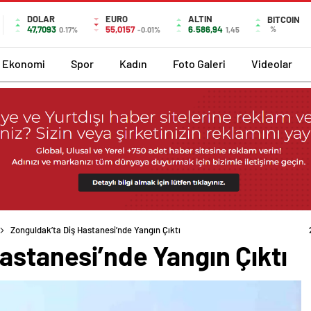
DOLAR
EURO
ALTIN
BITCOIN
47,7093
55,0157
6.586,94
%
0.17%
-0.01%
1,45
Ekonomi
Spor
Kadın
Foto Galeri
Videolar
Zonguldak’ta Diş Hastanesi’nde Yangın Çıktı
astanesi’nde Yangın Çıktı