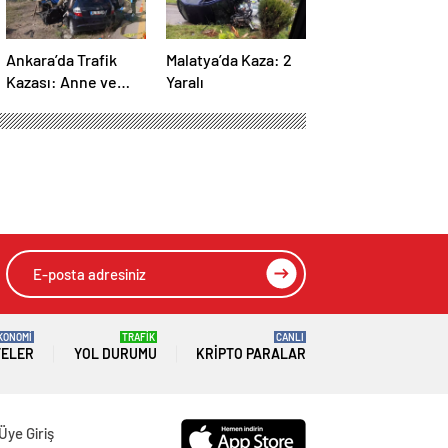
Ankara’da Trafik
Malatya’da Kaza: 2
Kazası: Anne ve
Yaralı
Çocuğu Hayatını
Kaybetti
KONOMİ
TRAFİK
CANLI
TELER
YOL DURUMU
KRIPTO PARALAR
Üye Giriş