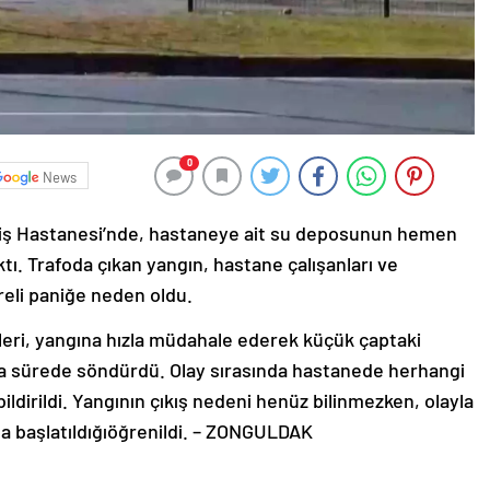
0
News
 Diş Hastanesi’nde, hastaneye ait su deposunun hemen
tı. Trafoda çıkan yangın, hastane çalışanları ve
reli paniğe neden oldu.
pleri, yangına hızla müdahale ederek küçük çaptaki
kısa sürede söndürdü. Olay sırasında hastanede herhangi
ildirildi. Yangının çıkış nedeni henüz bilinmezken, olayla
rma başlatıldığıöğrenildi. – ZONGULDAK