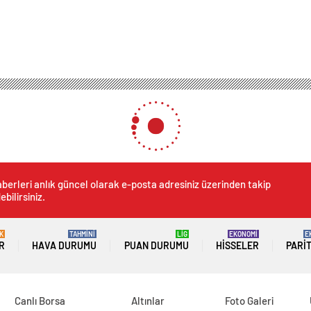
berleri anlık güncel olarak e-posta adresiniz üzerinden takip
ebilirsiniz.
K
TAHMİNİ
LİG
EKONOMİ
E
R
HAVA DURUMU
PUAN DURUMU
HISSELER
PARI
Canlı Borsa
Altınlar
Foto Galeri