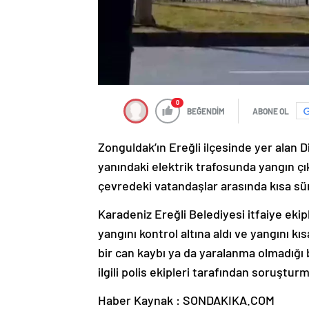
0
BEĞENDİM
ABONE OL
Zonguldak’ın Ereğli ilçesinde yer alan
yanındaki elektrik trafosunda yangın çık
çevredeki vatandaşlar arasında kısa sü
Karadeniz Ereğli Belediyesi itfaiye eki
yangını kontrol altına aldı ve yangını 
bir can kaybı ya da yaralanma olmadığı b
ilgili polis ekipleri tarafından soruştu
Haber Kaynak : SONDAKIKA.COM