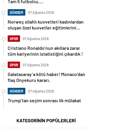
Tam 5 futbolcu….
GÜNDEM
07 Ağustos 2026
Norweç silahlı kuvvetleri kadınlardan
oluşan özel kuvvetler eğitimlerini
başlattı.
SPOR
07 Ağustos 2026
Cristiano Ronaldo’nun akıllara zarar
tüm kariyerinin istatistiğini çıkardık !
SPOR
07 Ağustos 2026
Galatasaray’a kötü haber! Monaco’dan
flaş Onyekuru kararı.
GÜNDEM
07 Ağustos 2026
Trump’tan seçim sonrası ilk mülakat
KATEGORİNİN POPÜLERLERİ