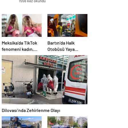
1556 kez okundu
Meksika’da TikTok
Bartın’da Halk
fenomeni kadın,
Otobüsü Yaya
canlı yayında
Çarptı
öldürüldü
Dilovası’nda Zehirlenme Olayı