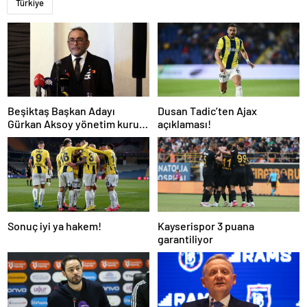
Türkiye
Beşiktaş Başkan Adayı
Dusan Tadic’ten Ajax
Gürkan Aksoy yönetim kurulu
açıklaması!
listesini tanıttı
Sonuç iyi ya hakem!
Kayserispor 3 puana
garantiliyor