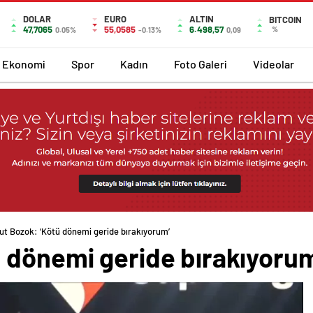
DOLAR
EURO
ALTIN
BITCOIN
47,7065
55,0585
6.498,57
%
0.05%
-0.13%
0,09
Ekonomi
Spor
Kadın
Foto Galeri
Videolar
t Bozok: ‘Kötü dönemi geride bırakıyorum’
 dönemi geride bırakıyorum