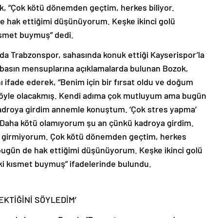
“Çok kötü dönemden geçtim, herkes biliyor.
 hak ettiğimi düşünüyorum. Keşke ikinci golü
ısmet buymuş” dedi.
da Trabzonspor, sahasında konuk ettiği Kayserispor’la
ı basın mensuplarına açıklamalarda bulunan Bozok,
 ifade ederek, “Benim için bir fırsat oldu ve doğum
öyle olacakmış. Kendi adıma çok mutluyum ama bugün
adroya girdim annemle konuştum. ‘Çok stres yapma’
 Daha kötü olamıyorum şu an çünkü kadroya girdim.
e girmiyorum. Çok kötü dönemden geçtim, herkes
bugün de hak ettiğimi düşünüyorum. Keşke ikinci golü
i kısmet buymuş” ifadelerinde bulundu.
KTİĞİNİ SÖYLEDİM’