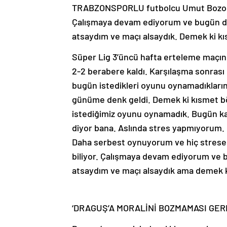
TRABZONSPORLU futbolcu Umut Bozok, 
Çalışmaya devam ediyorum ve bugün de
atsaydım ve maçı alsaydık. Demek ki k
Süper Lig 3’üncü hafta erteleme maçın
2-2 berabere kaldı. Karşılaşma sonras
bugün istedikleri oyunu oynamadıklarını
günüme denk geldi. Demek ki kısmet b
istediğimiz oyunu oynamadık. Bugün k
diyor bana. Aslında stres yapmıyorum.
Daha serbest oynuyorum ve hiç stres
biliyor. Çalışmaya devam ediyorum ve 
atsaydım ve maçı alsaydık ama demek k
‘DRAGUŞ’A MORALİNİ BOZMAMASI GERE