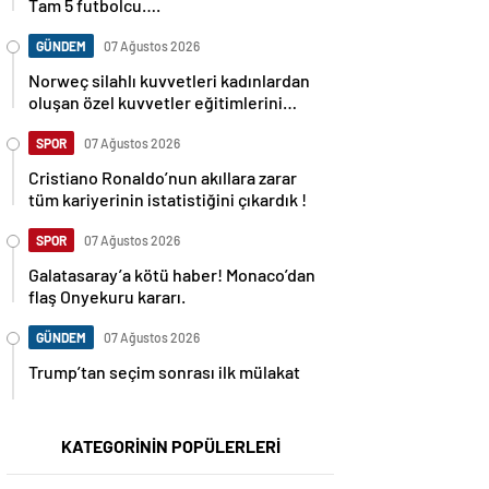
Tam 5 futbolcu….
GÜNDEM
07 Ağustos 2026
Norweç silahlı kuvvetleri kadınlardan
oluşan özel kuvvetler eğitimlerini
başlattı.
SPOR
07 Ağustos 2026
Cristiano Ronaldo’nun akıllara zarar
tüm kariyerinin istatistiğini çıkardık !
SPOR
07 Ağustos 2026
Galatasaray’a kötü haber! Monaco’dan
flaş Onyekuru kararı.
GÜNDEM
07 Ağustos 2026
Trump’tan seçim sonrası ilk mülakat
KATEGORİNİN POPÜLERLERİ