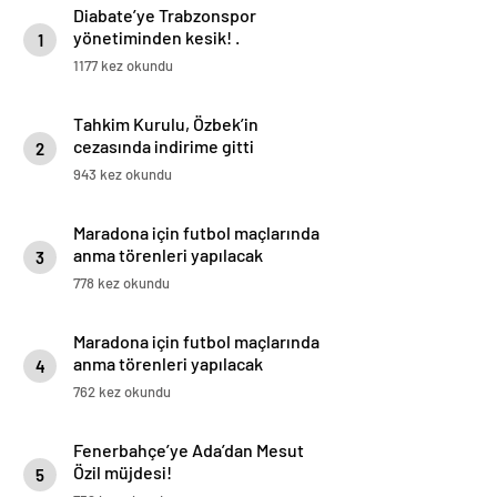
Diabate’ye Trabzonspor
yönetiminden kesik! .
1
1177 kez okundu
Tahkim Kurulu, Özbek’in
cezasında indirime gitti
2
943 kez okundu
Maradona için futbol maçlarında
anma törenleri yapılacak
3
778 kez okundu
Maradona için futbol maçlarında
anma törenleri yapılacak
4
762 kez okundu
Fenerbahçe’ye Ada’dan Mesut
Özil müjdesi!
5