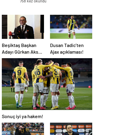
758 kez okundu
Beşiktaş Başkan
Dusan Tadic’ten
Adayı Gürkan Aksoy
Ajax açıklaması!
yönetim kurulu
listesini tanıttı
Sonuç iyi ya hakem!