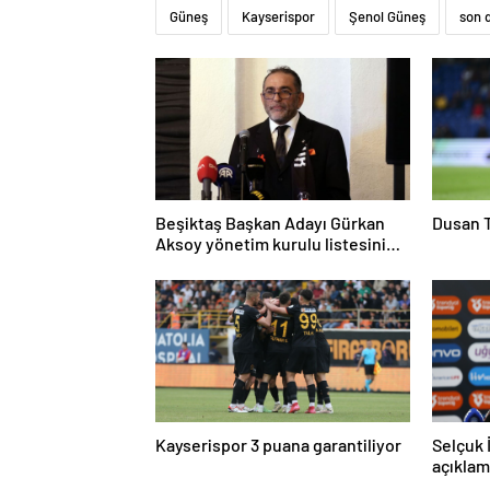
Güneş
Kayserispor
Şenol Güneş
son 
Beşiktaş Başkan Adayı Gürkan
Dusan T
Aksoy yönetim kurulu listesini
tanıttı
Kayserispor 3 puana garantiliyor
Selçuk 
açıklam