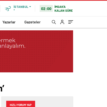
İMSAK'A
İSTANBUL
02:00
KALAN SÜRE
°
Yazarlar
Gazeteler
’
HIZLI YORUM YAP