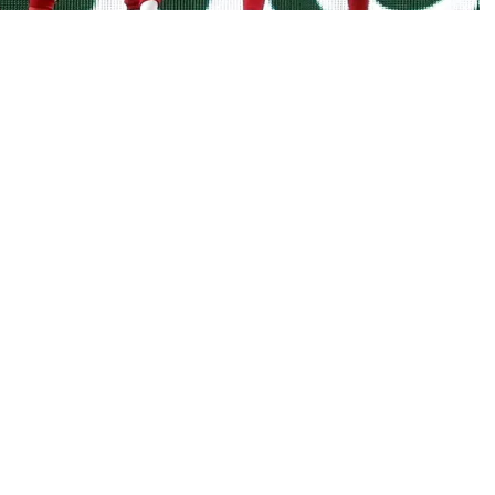
0
News
a Fransa ekibi Monaco, konuk ettiği İspanyol temsilcisi
n sürpriz sonucuna imza attı.
nunda ilk hafta, oynanan 6 müsabaka ile tamamlandı.
eansında, Alman ekibi BayerLeverkusen, deplasmanda
u 4-0 mağlup etti. Diğer mücadelede ise Portekiz ekibi
i Kızılyıldız’ı 2-1 yendi. Benfica’ya galibiyeti getiren
ğlu ve Orkun Kökçü kaydetti.