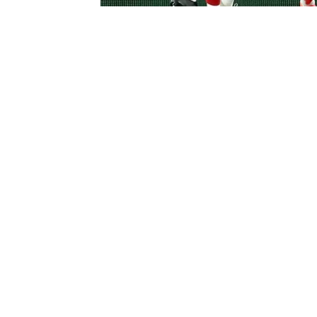
0
BEĞENDİM
ABONE OL
UEFA Şampiyonlar Ligi’nin ilk haftasınd
Barcelona’yı 2-1 mağlup ederek haftanı
UEFA Şampiyonlar Ligi 2024-2025 sezo
Günün ilk karşılaşmaları olan 19.45 s
karşılaştığı Hollanda takımı Feyenoord’
Benfica, konuk olduğu Sırbistan temsilcis
golleri milli futbolcular Kerem Aktürko
Monaco’dan sürpriz galibiyet