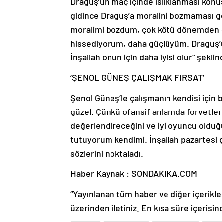
Draguş’un maç içinde ıslıklanması ko
gidince Draguş’a moralini bozmaması g
moralimi bozdum, çok kötü dönemden ge
hissediyorum, daha güçlüyüm. Draguş’un
İnşallah onun için daha iyisi olur” şekli
‘ŞENOL GÜNEŞ ÇALIŞMAK FIRSAT’
Şenol Güneş’le çalışmanın kendisi için 
güzel. Çünkü ofansif anlamda forvetler
değerlendireceğini ve iyi oyuncu olduğ
tutuyorum kendimi. İnşallah pazartesi g
sözlerini noktaladı.
Haber Kaynak : SONDAKIKA.COM
“Yayınlanan tüm haber ve diğer içerikler i
üzerinden iletiniz. En kısa süre içerisin