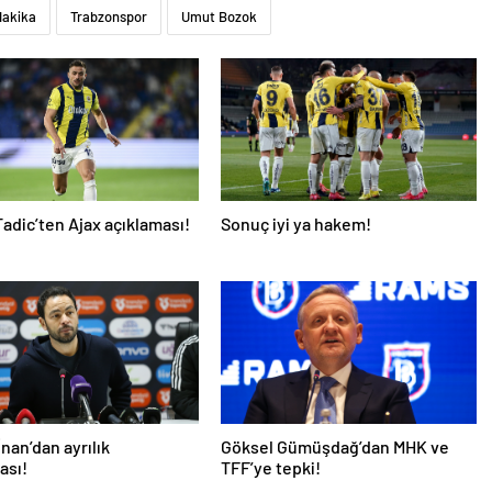
dakika
Trabzonspor
Umut Bozok
adic’ten Ajax açıklaması!
Sonuç iyi ya hakem!
İnan’dan ayrılık
Göksel Gümüşdağ’dan MHK ve
ası!
TFF’ye tepki!