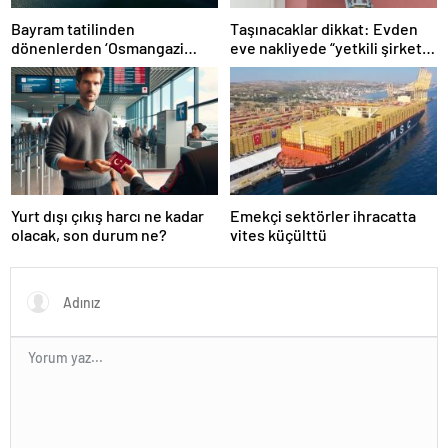
Bayram tatilinden
Taşınacaklar dikkat: Evden
dönenlerden ‘Osmangazi
eve nakliyede “yetkili şirket”
Köprüsü’ isyanı
uyarısı
Yurt dışı çıkış harcı ne kadar
Emekçi sektörler ihracatta
olacak, son durum ne?
vites küçülttü