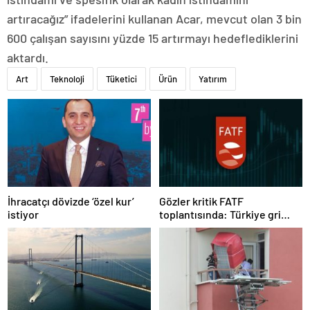
artıracağız” ifadelerini kullanan Acar, mevcut olan 3 bin
600 çalışan sayısını yüzde 15 artırmayı hedeflediklerini
aktardı.
Art
Teknoloji
Tüketici
Ürün
Yatırım
İhracatçı dövizde ‘özel kur’
Gözler kritik FATF
istiyor
toplantısında: Türkiye gri
listeden çıkacak mı?