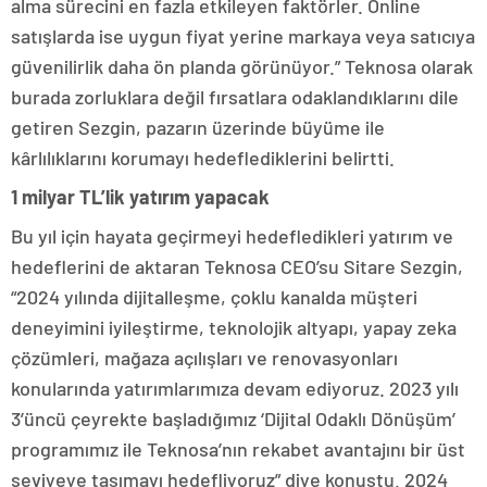
alma sürecini en fazla etkileyen faktörler. Online
satışlarda ise uygun fiyat yerine markaya veya satıcıya
güvenilirlik daha ön planda görünüyor.” Teknosa olarak
burada zorluklara değil fırsatlara odaklandıklarını dile
getiren Sezgin, pazarın üzerinde büyüme ile
kârlılıklarını korumayı hedeflediklerini belirtti.
1 milyar TL’lik yatırım yapacak
Bu yıl için hayata geçirmeyi hedefledikleri yatırım ve
hedeflerini de aktaran Teknosa CEO’su Sitare Sezgin,
“2024 yılında dijitalleşme, çoklu kanalda müşteri
deneyimini iyileştirme, teknolojik altyapı, yapay zeka
çözümleri, mağaza açılışları ve renovasyonları
konularında yatırımlarımıza devam ediyoruz. 2023 yılı
3’üncü çeyrekte başladığımız ‘Dijital Odaklı Dönüşüm’
programımız ile Teknosa’nın rekabet avantajını bir üst
seviyeye taşımayı hedefliyoruz” diye konuştu. 2024