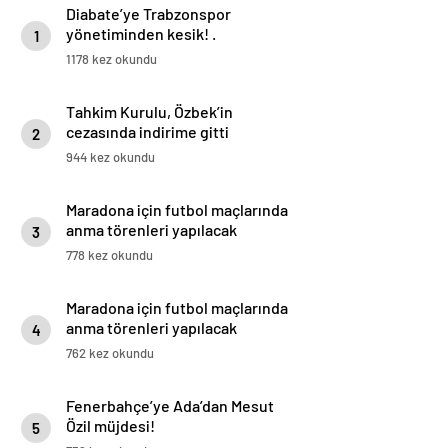
Diabate’ye Trabzonspor
yönetiminden kesik! .
1
1178 kez okundu
Tahkim Kurulu, Özbek’in
cezasında indirime gitti
2
944 kez okundu
Maradona için futbol maçlarında
anma törenleri yapılacak
3
778 kez okundu
Maradona için futbol maçlarında
anma törenleri yapılacak
4
762 kez okundu
Fenerbahçe’ye Ada’dan Mesut
Özil müjdesi!
5