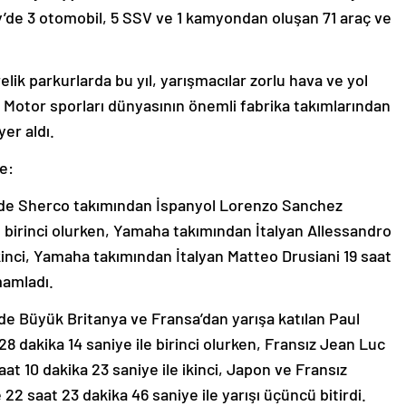
lly’de 3 otomobil, 5 SSV ve 1 kamyondan oluşan 71 araç ve
elik parkurlarda bu yıl, yarışmacılar zorlu hava ve yol
. Motor sporları dünyasının önemli fabrika takımlarından
er aldı.
e:
nde Sherco takımından İspanyol Lorenzo Sanchez
le birinci olurken, Yamaha takımından İtalyan Allessandro
ikinci, Yamaha takımından İtalyan Matteo Drusiani 19 saat
mamladı.
e Büyük Britanya ve Fransa’dan yarışa katılan Paul
8 dakika 14 saniye ile birinci olurken, Fransız Jean Luc
aat 10 dakika 23 saniye ile ikinci, Japon ve Fransız
2 saat 23 dakika 46 saniye ile yarışı üçüncü bitirdi.