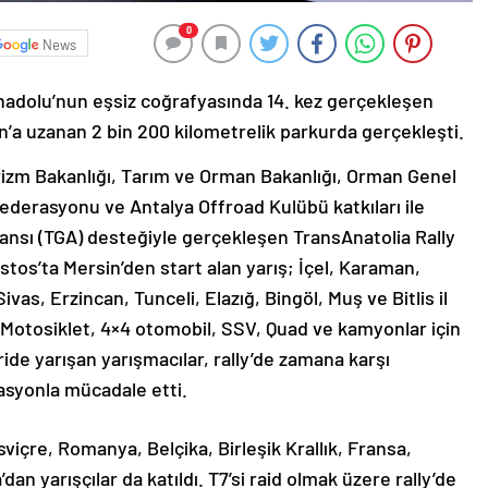
0
News
Anadolu’nun eşsiz coğrafyasında 14. kez gerçekleşen
n’a uzanan 2 bin 200 kilometrelik parkurda gerçekleşti.
urizm Bakanlığı, Tarım ve Orman Bakanlığı, Orman Genel
ederasyonu ve Antalya Offroad Kulübü katkıları ile
jansı (TGA) desteğiyle gerçekleşen TransAnatolia Rally
stos’ta Mersin’den start alan yarış; İçel, Karaman,
vas, Erzincan, Tunceli, Elazığ, Bingöl, Muş ve Bitlis il
 Motosiklet, 4×4 otomobil, SSV, Quad ve kamyonlar için
ride yarışan yarışmacılar, rally’de zamana karşı
gasyonla mücadale etti.
İsviçre, Romanya, Belçika, Birleşik Krallık, Fransa,
n yarışçılar da katıldı. T7’si raid olmak üzere rally’de