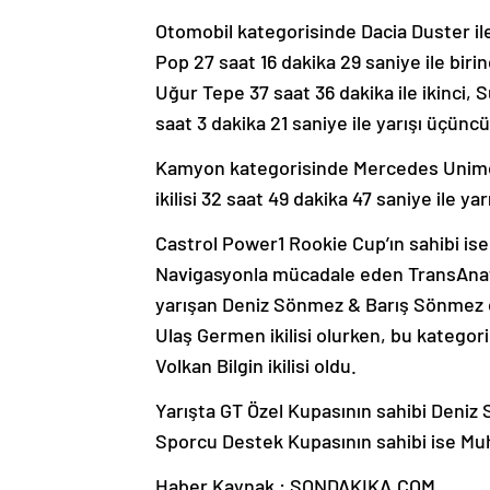
Otomobil kategorisinde Dacia Duster i
Pop 27 saat 16 dakika 29 saniye ile biri
Uğur Tepe 37 saat 36 dakika ile ikinci, S
saat 3 dakika 21 saniye ile yarışı üçüncü 
Kamyon kategorisinde Mercedes Unimog 
ikilisi 32 saat 49 dakika 47 saniye ile ya
Castrol Power1 Rookie Cup’ın sahibi ise 
Navigasyonla mücadale eden TransAnatol
yarışan Deniz Sönmez & Barış Sönmez çi
Ulaş Germen ikilisi olurken, bu katego
Volkan Bilgin ikilisi oldu.
Yarışta GT Özel Kupasının sahibi Deniz
Sporcu Destek Kupasının sahibi ise M
Haber Kaynak : SONDAKIKA.COM