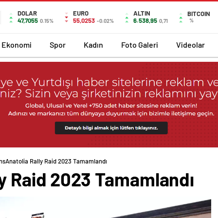
DOLAR
EURO
ALTIN
BITCOIN
47,7055
55,0253
6.538,95
%
0.15%
-0.02%
0,71
Ekonomi
Spor
Kadın
Foto Galeri
Videolar
nsAnatolia Rally Raid 2023 Tamamlandı
ly Raid 2023 Tamamlandı