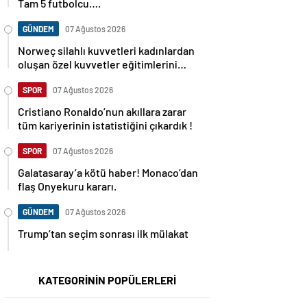
Tam 5 futbolcu….
GÜNDEM
07 Ağustos 2026
Norweç silahlı kuvvetleri kadınlardan
oluşan özel kuvvetler eğitimlerini
başlattı.
SPOR
07 Ağustos 2026
Cristiano Ronaldo’nun akıllara zarar
tüm kariyerinin istatistiğini çıkardık !
SPOR
07 Ağustos 2026
Galatasaray’a kötü haber! Monaco’dan
flaş Onyekuru kararı.
GÜNDEM
07 Ağustos 2026
Trump’tan seçim sonrası ilk mülakat
KATEGORİNİN POPÜLERLERİ