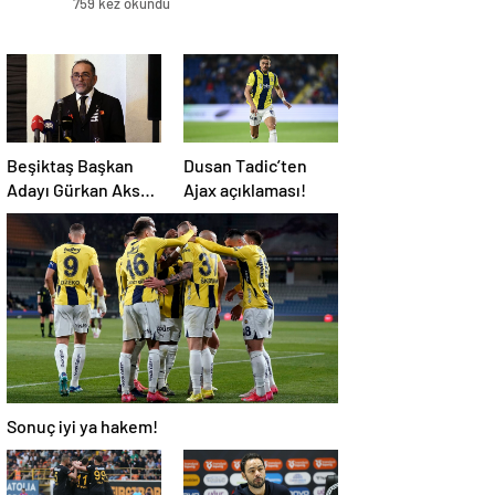
759 kez okundu
Beşiktaş Başkan
Dusan Tadic’ten
Adayı Gürkan Aksoy
Ajax açıklaması!
yönetim kurulu
listesini tanıttı
Sonuç iyi ya hakem!