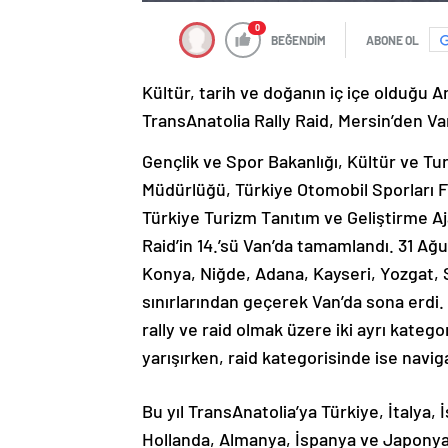
0
BEĞENDİM
ABONE OL
Kültür, tarih ve doğanın iç içe olduğu 
TransAnatolia Rally Raid, Mersin’den Va
Gençlik ve Spor Bakanlığı, Kültür ve T
Müdürlüğü, Türkiye Otomobil Sporları F
Türkiye Turizm Tanıtım ve Geliştirme A
Raid’in 14.’sü Van’da tamamlandı. 31 Ağu
Konya, Niğde, Adana, Kayseri, Yozgat, Si
sınırlarından geçerek Van’da sona erdi.
rally ve raid olmak üzere iki ayrı katego
yarışırken, raid kategorisinde ise navi
Bu yıl TransAnatolia’ya Türkiye, İtalya, 
Hollanda, Almanya, İspanya ve Japonya’da