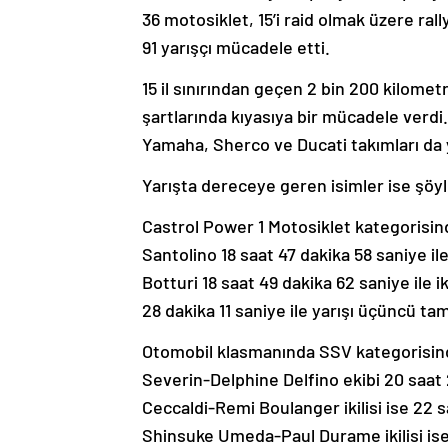
36 motosiklet, 15’i raid olmak üzere ra
91 yarışçı mücadele etti.
15 il sınırından geçen 2 bin 200 kilometr
şartlarında kıyasıya bir mücadele verdi
Yamaha, Sherco ve Ducati takımları da y
Yarışta dereceye geren isimler ise şöyl
Castrol Power 1 Motosiklet kategorisi
Santolino 18 saat 47 dakika 58 saniye i
Botturi 18 saat 49 dakika 62 saniye ile 
28 dakika 11 saniye ile yarışı üçüncü ta
Otomobil klasmanında SSV kategorisind
Severin-Delphine Delfino ekibi 20 saat 2
Ceccaldi-Remi Boulanger ikilisi ise 22 s
Shinsuke Umeda-Paul Durame ikilisi ise 2