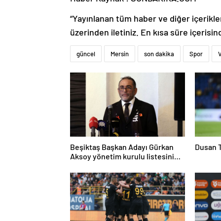
“Yayınlanan tüm haber ve diğer içerikler i
üzerinden iletiniz. En kısa süre içerisin
güncel
Mersin
son dakika
Spor
Beşiktaş Başkan Adayı Gürkan
Dusan T
Aksoy yönetim kurulu listesini
tanıttı