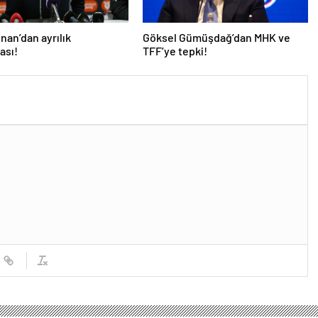
İnan’dan ayrılık
Göksel Gümüşdağ’dan MHK ve
ası!
TFF’ye tepki!