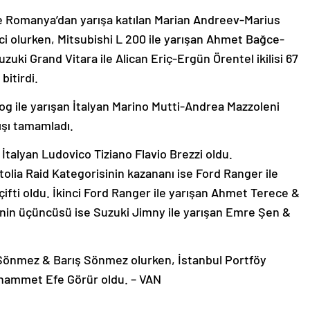
le Romanya’dan yarışa katılan Marian Andreev-Marius
nci olurken, Mitsubishi L 200 ile yarışan Ahmet Bağce-
uzuki Grand Vitara ile Alican Eriç-Ergün Örentel ikilisi 67
bitirdi.
ile yarışan İtalyan Marino Mutti-Andrea Mazzoleni
rışı tamamladı.
İtalyan Ludovico Tiziano Flavio Brezzi oldu.
ia Raid Kategorisinin kazananı ise Ford Ranger ile
fti oldu. İkinci Ford Ranger ile yarışan Ahmet Terece &
rinin üçüncüsü ise Suzuki Jimny ile yarışan Emre Şen &
 Sönmez & Barış Sönmez olurken, İstanbul Portföy
uhammet Efe Görür oldu. – VAN