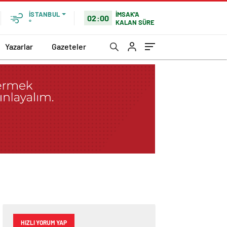
İMSAK'A
İSTANBUL
02:00
KALAN SÜRE
°
Yazarlar
Gazeteler
HIZLI YORUM YAP