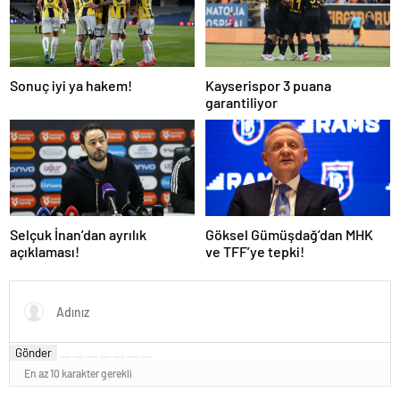
Sonuç iyi ya hakem!
Kayserispor 3 puana
garantiliyor
Selçuk İnan’dan ayrılık
Göksel Gümüşdağ’dan MHK
açıklaması!
ve TFF’ye tepki!
Gönder
En az 10 karakter gerekli