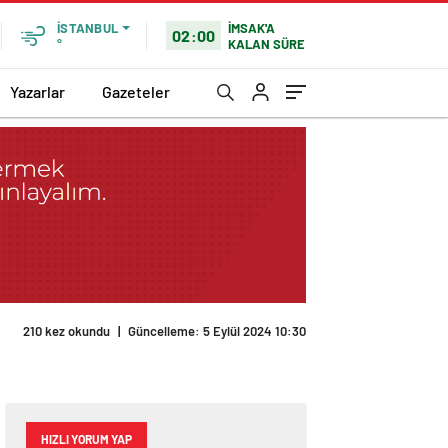
İMSAK'A
İSTANBUL
02:00
KALAN SÜRE
°
Yazarlar
Gazeteler
HIZLI YORUM YAP