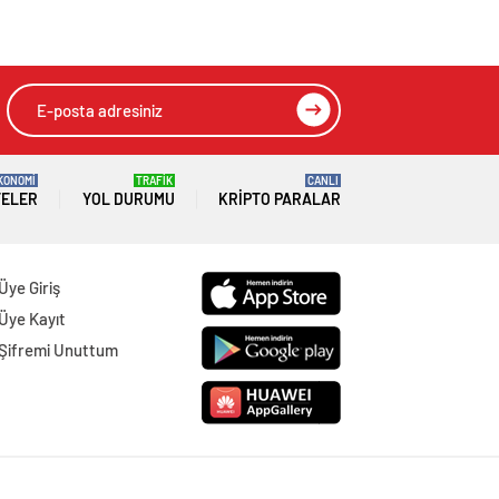
HIZLI YORUM YAP
GÖNDER
SON DAKİKA
HABERLERİ
GENEL
06 Ağustos 2026
Özel Ata Sağlık Kabini
GÜNDEM
06 Ağustos 2026
Joe Biden 6 aylık hedeflerini açıkladı.