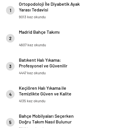
Ortopodoloji İle Diyabetik Ayak
Yarası Tedavisi
1
9013 kez okundu
Madrid Bahçe Takımı
2
4607 kez okundu
Batıkent Halı Yıkama:
Profesyonel ve Güvenilir
3
Hizmetler
4447 kez okundu
Keçiören Halı Yıkama ile
Temizlikte Güven ve Kalite
4
4135 kez okundu
Bahçe Mobilyaları Seçerken
Doğru Takım Nasıl Bulunur
5