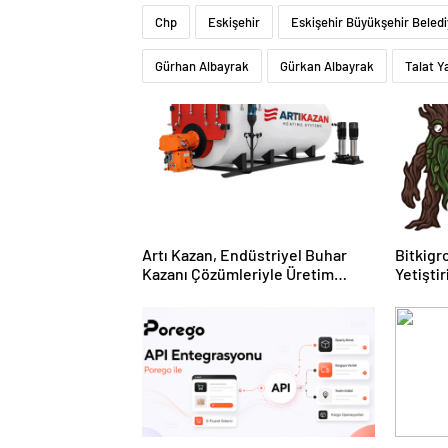
Chp
Eskişehir
Eskişehir Büyükşehir Beledi
Gürhan Albayrak
Gürkan Albayrak
Talat Y
Artı Kazan, Endüstriyel Buhar
Bitkigro
Kazanı Çözümleriyle Üretim
Yetişti
Tesislerine Verimli Sistemler
ve Ürün
Sunuyor