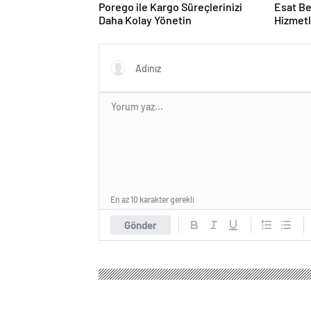
Porego ile Kargo Süreçlerinizi
Esat Be
Daha Kolay Yönetin
Hizmetl
Deneyi
En az 10 karakter gerekli
Gönder
Gaziantep Haber Manşet
Genel
Kalp krizi geçire