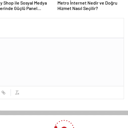
y Shop ile Sosyal Medya
Metro İnternet Nedir ve Doğru
erinde Güçlü Panel
Hizmet Nasıl Seçilir?
mi
n binbaşı şehit oldu