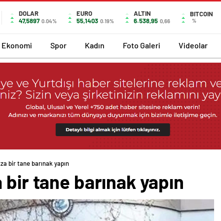
DOLAR
EURO
ALTIN
BITCOIN
47,5897
55,1403
6.538,95
%
0.04%
0.19%
0,66
Ekonomi
Spor
Kadın
Foto Galeri
Videolar
za bir tane barınak yapın
 bir tane barınak yapın