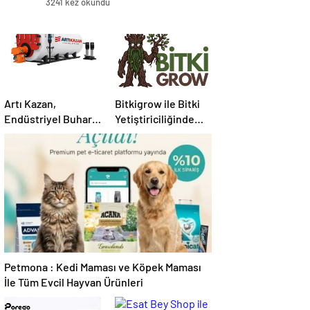
3241 kez okundu
Artı Kazan,
Bitkigrow ile Bitki
Endüstriyel Buhar
Yetiştiriciliğinde
Kazanı
Doğru Ekipman ve
Çözümleriyle
Ürün Seçimi
Üretim Tesislerine
Verimli Sistemler
Sunuyor
Petmona : Kedi Maması ve Köpek Maması
İle Tüm Evcil Hayvan Ürünleri