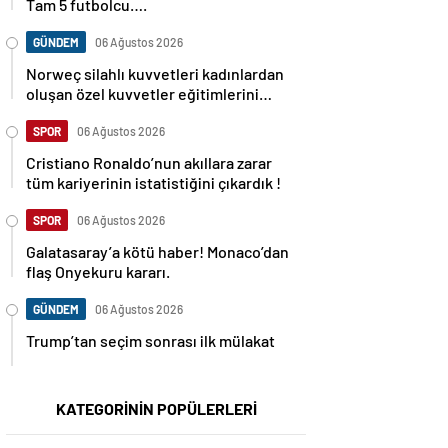
Tam 5 futbolcu….
GÜNDEM
06 Ağustos 2026
Norweç silahlı kuvvetleri kadınlardan
oluşan özel kuvvetler eğitimlerini
başlattı.
SPOR
06 Ağustos 2026
Cristiano Ronaldo’nun akıllara zarar
tüm kariyerinin istatistiğini çıkardık !
SPOR
06 Ağustos 2026
Galatasaray’a kötü haber! Monaco’dan
flaş Onyekuru kararı.
GÜNDEM
06 Ağustos 2026
Trump’tan seçim sonrası ilk mülakat
KATEGORİNİN POPÜLERLERİ