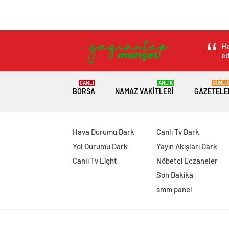
Kalp krizi geçiren 