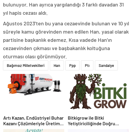
bulunuyor. Han ayrıca yargılandığı 3 farklı davadan 31
yıl hapis cezası aldı.
Ağustos 2023’ten bu yana cezaevinde bulunan ve 10 yıl
süreyle kamu görevinden men edilen Han, yasal olarak
partisine başkanlık edemez. Kısa vadede Han’ın
cezaevinden çıkması ve başbakanlık koltuğuna
oturması olası görünmüyor.
Bağımsız Milletvekilleri
Han
Ppp
Ptı
Sandalye
Artı Kazan, Endüstriyel Buhar
Bitkigrow ile Bitki
Kazanı Çözümleriyle Üretim
Yetiştiriciliğinde Doğru
Tesislerine Verimli Sistemler
Ekipman ve Ürün Seçimi