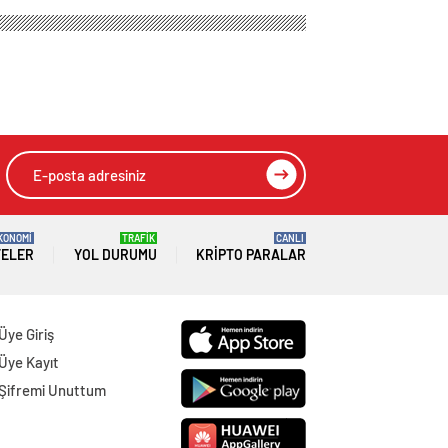
Kartı Hizmeti
HIZLI YORUM YAP
GÖNDER
SON DAKİKA
HABERLERİ
GENEL
07 Ağustos 2026
Özel Ata Sağlık Kabini