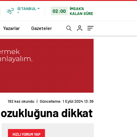
İMSAK'A
İSTANBUL
02:00
KALAN SÜRE
°
Yazarlar
Gazeteler
ozukluğuna dikkat
HIZLI YORUM YAP