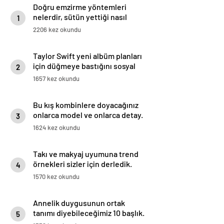
Doğru emzirme yöntemleri
nelerdir, sütün yettiği nasıl
1
anlaşılır?
2206 kez okundu
Taylor Swift yeni albüm planları
için düğmeye bastığını sosyal
2
medyadan duyurdu!
1657 kez okundu
Bu kış kombinlere doyacağınız
onlarca model ve onlarca detay.
3
1624 kez okundu
Takı ve makyaj uyumuna trend
örnekleri sizler için derledik.
4
1570 kez okundu
Annelik duygusunun ortak
tanımı diyebileceğimiz 10 başlık.
5