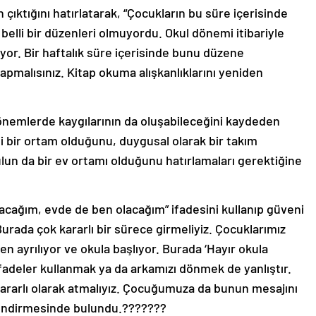
n çıktığını hatırlatarak, “Çocukların bu süre içerisinde
elli bir düzenleri olmuyordu. Okul dönemi itibariyle
riyor. Bir haftalık süre içerisinde bunu düzene
 yapmalısınız. Kitap okuma alışkanlıklarını yeniden
önemlerde kaygılarının da oluşabileceğini kaydeden
li bir ortam olduğunu, duygusal olarak bir takım
ulun da bir ev ortamı olduğunu hatırlamaları gerektiğine
lacağım, evde de ben olacağım” ifadesini kullanıp güveni
“Burada çok kararlı bir sürece girmeliyiz. Çocuklarımız
den ayrılıyor ve okula başlıyor. Burada ‘Hayır okula
fadeler kullanmak ya da arkamızı dönmek de yanlıştır.
kararlı olarak atmalıyız. Çocuğumuza da bunun mesajını
erlendirmesinde bulundu.???????