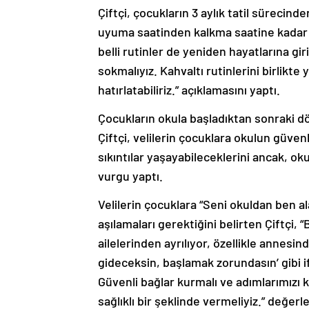
Çiftçi, çocukların 3 aylık tatil sürecinde
uyuma saatinden kalkma saatine kadar b
belli rutinler de yeniden hayatlarına gi
sokmalıyız. Kahvaltı rutinlerini birlikte
hatırlatabiliriz.” açıklamasını yaptı.
Çocukların okula başladıktan sonraki d
Çiftçi, velilerin çocuklara okulun güven
sıkıntılar yaşayabileceklerini ancak, ok
vurgu yaptı.
Velilerin çocuklara “Seni okuldan ben a
aşılamaları gerektiğini belirten Çiftçi, 
ailelerinden ayrılıyor, özellikle annesin
gideceksin, başlamak zorundasın’ gibi i
Güvenli bağlar kurmalı ve adımlarımızı 
sağlıklı bir şeklinde vermeliyiz.” değ