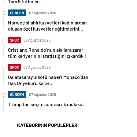
Tam 5 futbolcu….
GÜNDEM
07 Ağustos 2026
Norweç silahlı kuvvetleri kadınlardan
oluşan özel kuvvetler eğitimlerini
başlattı.
SPOR
07 Ağustos 2026
Cristiano Ronaldo’nun akıllara zarar
tüm kariyerinin istatistiğini çıkardık !
SPOR
07 Ağustos 2026
Galatasaray’a kötü haber! Monaco’dan
flaş Onyekuru kararı.
GÜNDEM
07 Ağustos 2026
Trump’tan seçim sonrası ilk mülakat
KATEGORİNİN POPÜLERLERİ