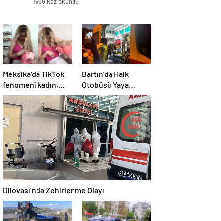
1556 kez okundu
Meksika’da TikTok
Bartın’da Halk
fenomeni kadın,
Otobüsü Yaya
canlı yayında
Çarptı
öldürüldü
Dilovası’nda Zehirlenme Olayı