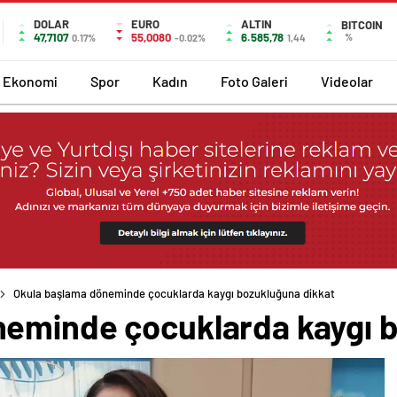
DOLAR
EURO
ALTIN
BITCOIN
47,7107
55,0080
6.585,78
%
0.17%
-0.02%
1,44
Ekonomi
Spor
Kadın
Foto Galeri
Videolar
Okula başlama döneminde çocuklarda kaygı bozukluğuna dikkat
eminde çocuklarda kaygı b