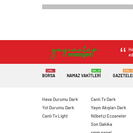
Gaziantep Haber Manşet
Magazin
Kadın Sağlığı
Ordu’da Gezici Kayı