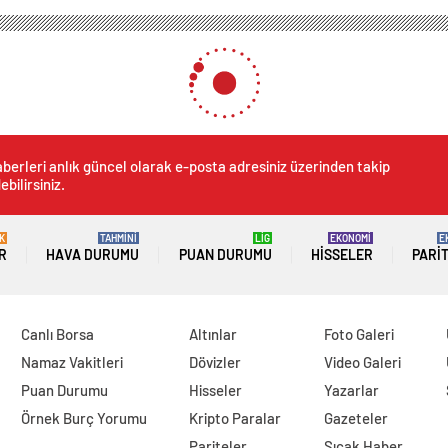
Ordu’da Gezici Kayıt Terminali ile Çipli Kimlik Kartı Hizmeti
t Terminali ile Çipli Kimlik 