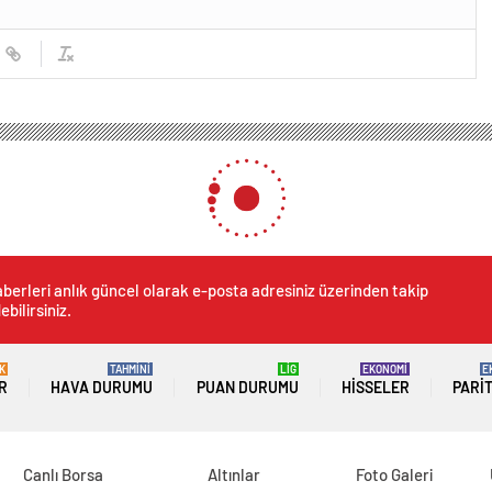
latyaspor’da istifa çağrısı: Ahmet Özköse, Başkan Adil Gevrek’e rest çekti!
a istifa çağrısı: Ahmet Özk
i!