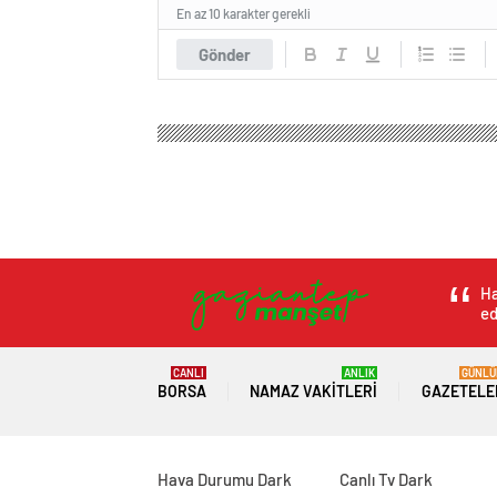
En az 10 karakter gerekli
Gönder
Gaziantep Haber Manşet
Spor
Futbol
Yeni Ma
Yeni Malatyaspor’d
Gevrek’e rest çekt