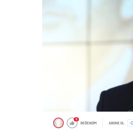
0
BEĞENDİM
ABONE OL