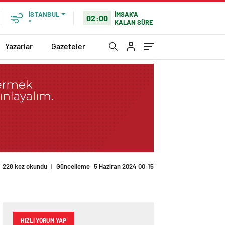
İMSAK'A
İSTANBUL
02:00
KALAN SÜRE
°
Yazarlar
Gazeteler
HIZLI YORUM YAP