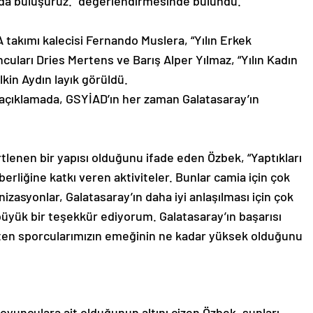
ada buluşuruz.” değerlendirmesinde bulundu.
takımı kalecisi Fernando Muslera, “Yılın Erkek
uları Dries Mertens ve Barış Alper Yılmaz, “Yılın Kadın
lkin Aydın layık görüldü.
açıklamada, GSYİAD’ın her zaman Galatasaray’ın
rtlenen bir yapısı olduğunu ifade eden Özbek, “Yaptıkları
aberliğine katkı veren aktiviteler. Bunlar camia için çok
nizasyonlar, Galatasaray’ın daha iyi anlaşılması için çok
büyük bir teşekkür ediyorum. Galatasaray’ın başarısı
eten sporcularımızın emeğinin ne kadar yüksek olduğunu
oyunculara ait olduğunun altını çizen Özbek, şunları