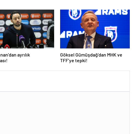
İnan’dan ayrılık
Göksel Gümüşdağ’dan MHK ve
ası!
TFF’ye tepki!