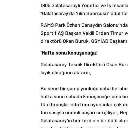
1905 Galatasaraylı Yönetici ve İş İnsan
“Galatasaray’da Yılın Sporcusu” ödül tör
RAMS Park Özhan Canaydın Salonu’nda 
Sportif AŞ Başkan Vekili Erden Timur ve
direktörü Okan Buruk, GSYİAD Başkanı İ
‘Hafta sonu konuşacağız’
Galatasaray Teknik Direktörü Okan Buruk
layık olduğunu aktardı.
Bu sene bir şampiyonluğu daha beraber k
hafta sonu sahada konuşacağız ama bur
tüm branşlarında tüm oyuncular çok değ
formasıyla önemli başarı sergiliyor. Hep
Galatasaray’ın her ferdinin bir ödül al