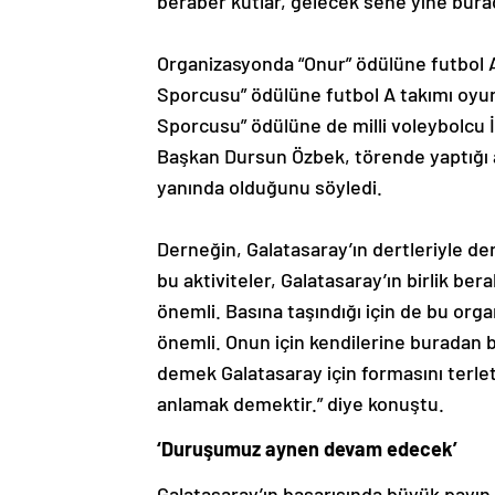
beraber kutlar, gelecek sene yine bur
Organizasyonda “Onur” ödülüne futbol A 
Sporcusu” ödülüne futbol A takımı oyunc
Sporcusu” ödülüne de milli voleybolcu İ
Başkan Dursun Özbek, törende yaptığı 
yanında olduğunu söyledi.
Derneğin, Galatasaray’ın dertleriyle de
bu aktiviteler, Galatasaray’ın birlik ber
önemli. Basına taşındığı için de bu orga
önemli. Onun için kendilerine buradan 
demek Galatasaray için formasını terl
anlamak demektir.” diye konuştu.
‘Duruşumuz aynen devam edecek’
Galatasaray’ın başarısında büyük payın 