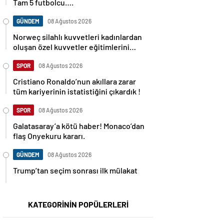
Tam 5 futbolcu….
GÜNDEM
08 Ağustos 2026
Norweç silahlı kuvvetleri kadınlardan
oluşan özel kuvvetler eğitimlerini
başlattı.
SPOR
08 Ağustos 2026
Cristiano Ronaldo’nun akıllara zarar
tüm kariyerinin istatistiğini çıkardık !
SPOR
08 Ağustos 2026
Galatasaray’a kötü haber! Monaco’dan
flaş Onyekuru kararı.
GÜNDEM
08 Ağustos 2026
Trump’tan seçim sonrası ilk mülakat
KATEGORİNİN POPÜLERLERİ