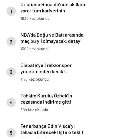
Cristiano Ronaldo’nun akıllara
zarar tüm kariyerinin
1
istatistiğini çıkardık !
1833 kez okundu
NBA’da Doğu ve Batı arasında
maç bu yıl olmayacak, detay
2
haberimizde.
1394 kez okundu
Diabate’ye Trabzonspor
yönetiminden kesik! .
3
1178 kez okundu
Tahkim Kurulu, Özbek’in
cezasında indirime gitti
4
944 kez okundu
Fenerbahçe Edin Visca’yı
takasla bitirecek! İşte o teklif
5