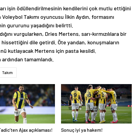
rı işin ödüllendirilmesinin kendilerini çok mutlu ettiğini
 Voleybol Takımı oyuncusu İlkin Aydın, formasını
in gururunu yaşadığını belirtti.
ığını vurgularken, Dries Mertens, sarı-kırmızılılara bir
bi hissettiğini dile getirdi. Öte yandan, konuşmaların
ü kutlayacak Mertens için pasta kesildi.
n ardından tamamlandı.
Takım
adic’ten Ajax açıklaması!
Sonuç iyi ya hakem!