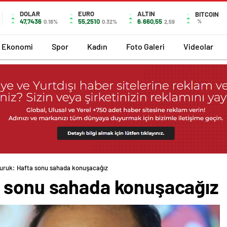
DOLAR
EURO
ALTIN
BITCOIN
47,7436
55,2510
6.660,55
%
0.18%
0.32%
2,59
Ekonomi
Spor
Kadın
Foto Galeri
Videolar
uruk: Hafta sonu sahada konuşacağız
 sonu sahada konuşacağız