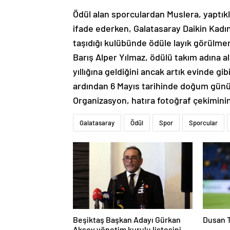
Ödül alan sporculardan Muslera, yaptıkla
ifade ederken, Galatasaray Daikin Kadın
taşıdığı kulübünde ödüle layık görülmen
Barış Alper Yılmaz, ödülü takım adına ald
yıllığına geldiğini ancak artık evinde gi
ardından 6 Mayıs tarihinde doğum günün
Organizasyon, hatıra fotoğraf çekimini
Galatasaray
Ödül
Spor
Sporcular
Beşiktaş Başkan Adayı Gürkan
Dusan T
Aksoy yönetim kurulu listesini