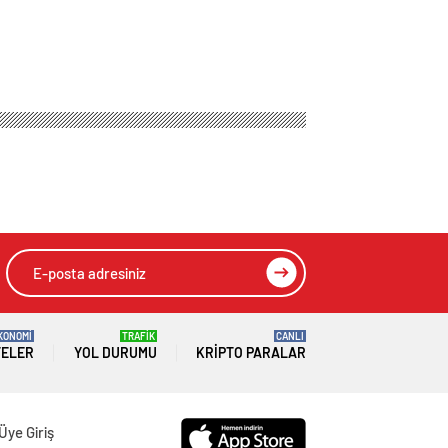
öse, Başkan Adil
HIZLI YORUM YAP
GÖNDER