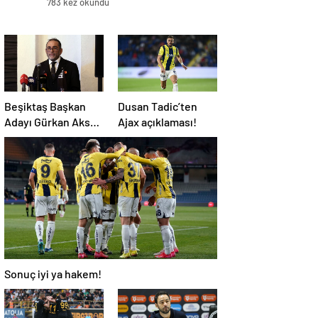
783 kez okundu
Beşiktaş Başkan
Dusan Tadic’ten
Adayı Gürkan Aksoy
Ajax açıklaması!
yönetim kurulu
listesini tanıttı
Sonuç iyi ya hakem!