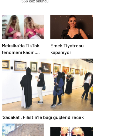
1556 kez okundu
Meksika’da TikTok
Emek Tiyatrosu
fenomeni kadın,
kapanıyor
canlı yayında
öldürüldü
‘Sadakat’, Filistin’le bağı güçlendirecek