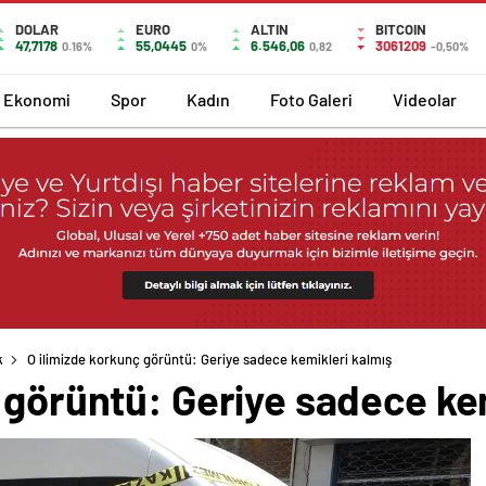
DOLAR
EURO
ALTIN
BITCOIN
47,7178
55,0445
6.546,06
3061209
0.16%
0%
0,82
-0,50%
Ekonomi
Spor
Kadın
Foto Galeri
Videolar
k
O ilimizde korkunç görüntü: Geriye sadece kemikleri kalmış
 görüntü: Geriye sadece ke