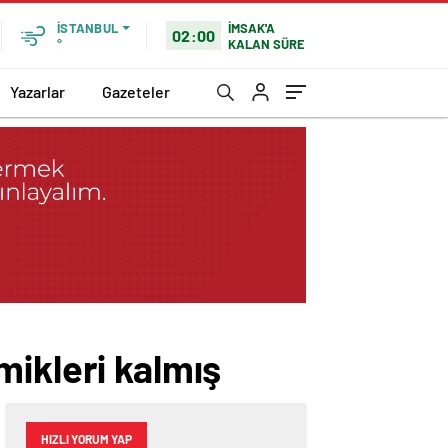
İMSAK'A
İSTANBUL
02:00
KALAN SÜRE
°
Yazarlar
Gazeteler
mikleri kalmış
HIZLI YORUM YAP