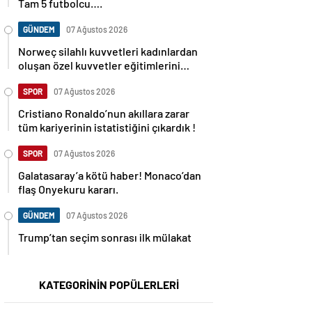
Tam 5 futbolcu….
GÜNDEM
07 Ağustos 2026
Norweç silahlı kuvvetleri kadınlardan
oluşan özel kuvvetler eğitimlerini
başlattı.
SPOR
07 Ağustos 2026
Cristiano Ronaldo’nun akıllara zarar
tüm kariyerinin istatistiğini çıkardık !
SPOR
07 Ağustos 2026
Galatasaray’a kötü haber! Monaco’dan
flaş Onyekuru kararı.
GÜNDEM
07 Ağustos 2026
Trump’tan seçim sonrası ilk mülakat
KATEGORİNİN POPÜLERLERİ