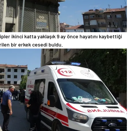
pler ikinci katta yaklaşık 9 ay önce hayatını kaybettiği
ilen bir erkek cesedi buldu.