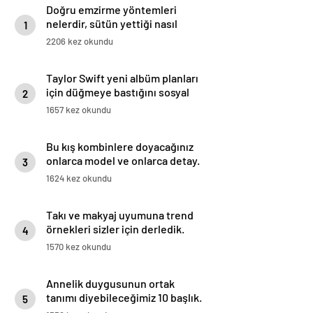
Doğru emzirme yöntemleri
nelerdir, sütün yettiği nasıl
1
anlaşılır?
2206 kez okundu
Taylor Swift yeni albüm planları
için düğmeye bastığını sosyal
2
medyadan duyurdu!
1657 kez okundu
Bu kış kombinlere doyacağınız
onlarca model ve onlarca detay.
3
1624 kez okundu
Takı ve makyaj uyumuna trend
örnekleri sizler için derledik.
4
1570 kez okundu
Annelik duygusunun ortak
tanımı diyebileceğimiz 10 başlık.
5