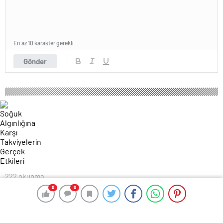
En az 10 karakter gerekli
Gönder
222 okunma
Soğuk Algınlığına Karşı Takviyelerin
0
0
0
0
Gerçek Etkileri
3 Eylül 2024 07:14
ABONE OL
News