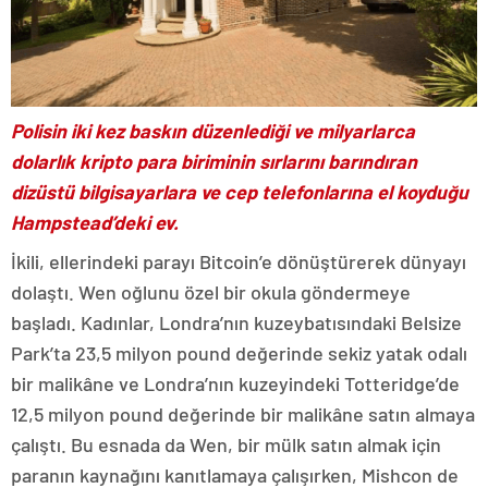
Polisin iki kez baskın düzenlediği ve milyarlarca
dolarlık kripto para biriminin sırlarını barındıran
dizüstü bilgisayarlara ve cep telefonlarına el koyduğu
Hampstead’deki ev.
İkili, ellerindeki parayı Bitcoin’e dönüştürerek dünyayı
dolaştı. Wen oğlunu özel bir okula göndermeye
başladı. Kadınlar, Londra’nın kuzeybatısındaki Belsize
Park’ta 23,5 milyon pound değerinde sekiz yatak odalı
bir malikâne ve Londra’nın kuzeyindeki Totteridge’de
12,5 milyon pound değerinde bir malikâne satın almaya
çalıştı. Bu esnada da Wen, bir mülk satın almak için
paranın kaynağını kanıtlamaya çalışırken, Mishcon de