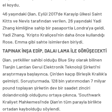
el koydu.
46 yaşındaki Qian, Eylül 2017’de Karayip ülkesi Saint
Kitts ve Nevis tarafından verilen, 26 yaşındaki Yadi
Zhang kimliğine sahip bir pasaportla Londra’ya geldi.
Yadi Zhang, ‘Kripto Kraliçesi’nin daha önce kullandığı
Rose, Emma gibi sahte isimlerden biriydi.
TAPINAK İNŞA EDİP, DALAI LAMA İLE GÖRÜŞECEKTİ
Qian, yetkililer sahibi olduğu Blue Sky olarak bilinen
Tianjin Lantian Gerui Elektronik Teknoloji Şirketi’ni
araştırmaya başlayınca, Çin’den kaçıp Birleşik Krallık’a
gelmişti. Soruşturmada, 128 bin yatırımcıdan 7 milyar
pound toplayan şirketin dev bir saadet zinciri
dolandırıcılığı olduğunu ortaya çıkınca, ‘Southwark
Kraliyet Mahkemesi’nde Qian’ın tüm parayla birlikte
ortadan kaybolduğu söylendi.