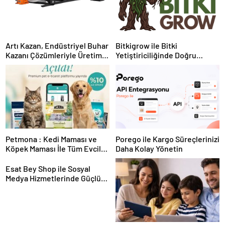
Artı Kazan, Endüstriyel Buhar
Bitkigrow ile Bitki
Kazanı Çözümleriyle Üretim
Yetiştiriciliğinde Doğru
Tesislerine Verimli Sistemler
Ekipman ve Ürün Seçimi
Sunuyor
Petmona : Kedi Maması ve
Porego ile Kargo Süreçlerinizi
Köpek Maması İle Tüm Evcil
Daha Kolay Yönetin
Hayvan Ürünleri
Esat Bey Shop ile Sosyal
Medya Hizmetlerinde Güçlü
Panel Deneyimi