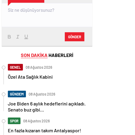
GÖNDER
SON DAKİKA
HABERLERİ
GENEL
08 Ağustos 2026
Özel Ata Sağlık Kabini
GÜNDEM
08 Ağustos 2026
Joe Biden 6 aylık hedeflerini açıkladı.
Senato buz gibi…
SPOR
08 Ağustos 2026
En fazla kızaran takım Antalyaspor!