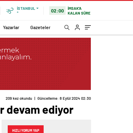
İMSAK'A
İSTANBUL
02:00
KALAN SÜRE
°
Yazarlar
Gazeteler
209 kez okundu
|
Güncelleme: 8 Eylül 2024 02:30
er devam ediyor
HIZLI YORUM YAP