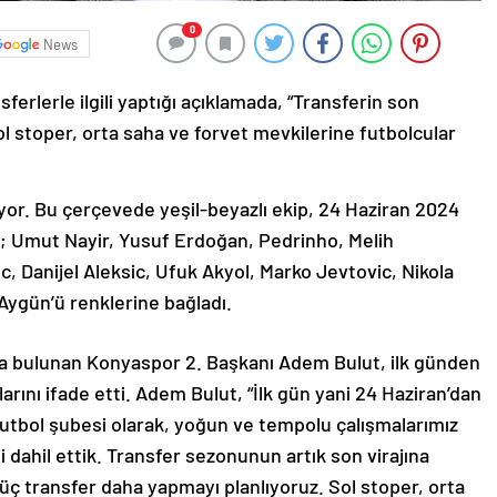
0
News
erlerle ilgili yaptığı açıklamada, “Transferin son
l stoper, orta saha ve forvet mevkilerine futbolcular
yor. Bu çerçevede yeşil-beyazlı ekip, 24 Haziran 2024
; Umut Nayir, Yusuf Erdoğan, Pedrinho, Melih
c, Danijel Aleksic, Ufuk Akyol, Marko Jevtovic, Nikola
Aygün’ü renklerine bağladı.
a bulunan Konyaspor 2. Başkanı Adem Bulut, ilk günden
rını ifade etti. Adem Bulut, “İlk gün yani 24 Haziran’dan
utbol şubesi olarak, yoğun ve tempolu çalışmalarımız
 dahil ettik. Transfer sezonunun artık son virajına
ç transfer daha yapmayı planlıyoruz. Sol stoper, orta