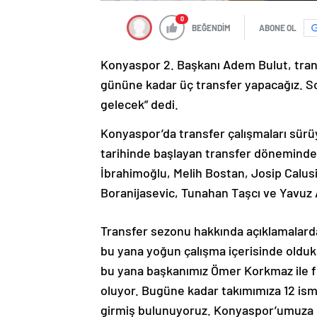
0
BEĞENDİM
ABONE OL
Konyaspor 2. Başkanı Adem Bulut, transf
gününe kadar üç transfer yapacağız. So
gelecek” dedi.
Konyaspor’da transfer çalışmaları sürü
tarihinde başlayan transfer döneminde
İbrahimoğlu, Melih Bostan, Josip Calusi
Boranijasevic, Tunahan Taşcı ve Yavuz 
Transfer sezonu hakkında açıklamalard
bu yana yoğun çalışma içerisinde oldukla
bu yana başkanımız Ömer Korkmaz ile f
oluyor. Bugüne kadar takımımıza 12 ismi
girmiş bulunuyoruz. Konyaspor’umuza ü