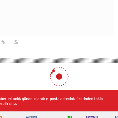
berleri anlık güncel olarak e-posta adresiniz üzerinden takip
ebilirsiniz.
K
TAHMİNİ
LİG
EKONOMİ
E