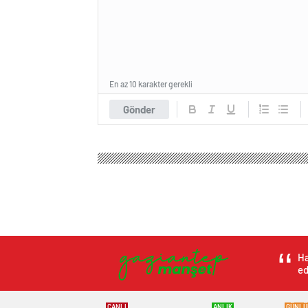
En az 10 karakter gerekli
Gönder
Ha
ed
CANLI
ANLIK
GÜNLÜ