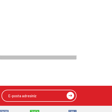
KONOMİ
TRAFİK
CANLI