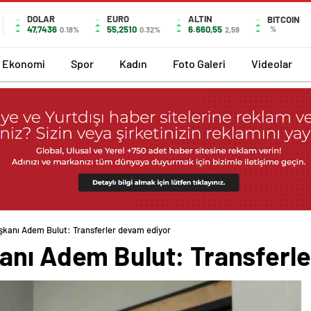
DOLAR
EURO
ALTIN
BITCOIN
47,7436
55,2510
6.660,55
%
0.18%
0.32%
2,59
Ekonomi
Spor
Kadın
Foto Galeri
Videolar
şkanı Adem Bulut: Transferler devam ediyor
anı Adem Bulut: Transferl