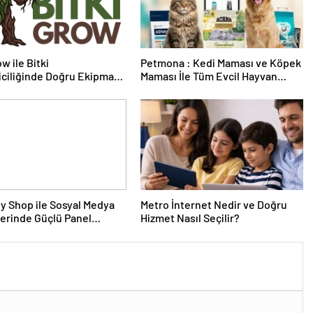
w ile Bitki
Petmona : Kedi Maması ve Köpek
riciliğinde Doğru Ekipman
Maması İle Tüm Evcil Hayvan
 Seçimi
Ürünleri
y Shop ile Sosyal Medya
Metro İnternet Nedir ve Doğru
erinde Güçlü Panel
Hizmet Nasıl Seçilir?
mi