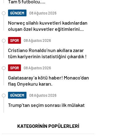
Tam 5 futbolcu….
GÜNDEM
08 Ağustos 2026
Norweç silahlı kuvvetleri kadınlardan
oluşan özel kuvvetler eğitimlerini
başlattı.
SPOR
08 Ağustos 2026
Cristiano Ronaldo’nun akıllara zarar
tüm kariyerinin istatistiğini çıkardık !
SPOR
08 Ağustos 2026
Galatasaray’a kötü haber! Monaco’dan
flaş Onyekuru kararı.
GÜNDEM
08 Ağustos 2026
Trump’tan seçim sonrası ilk mülakat
KATEGORİNİN POPÜLERLERİ