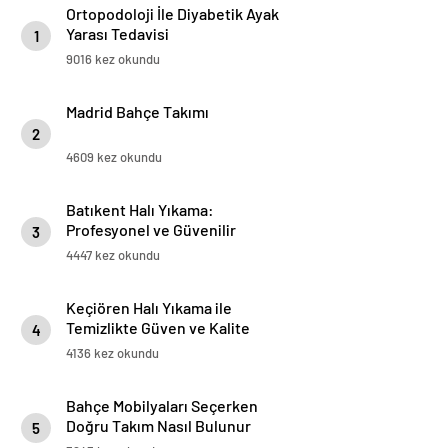
Ortopodoloji İle Diyabetik Ayak
Yarası Tedavisi
1
9016 kez okundu
Madrid Bahçe Takımı
2
4609 kez okundu
Batıkent Halı Yıkama:
Profesyonel ve Güvenilir
3
Hizmetler
4447 kez okundu
Keçiören Halı Yıkama ile
Temizlikte Güven ve Kalite
4
4136 kez okundu
Bahçe Mobilyaları Seçerken
Doğru Takım Nasıl Bulunur
5