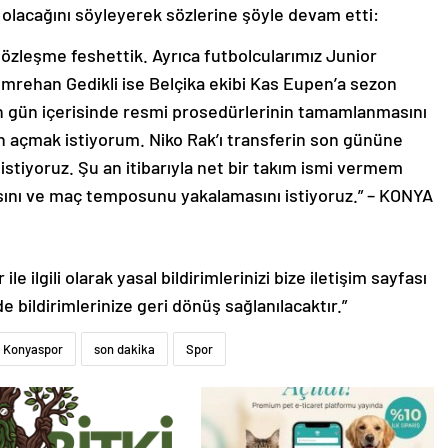
 olacağını söyleyerek sözlerine şöyle devam etti:
k sözleşme feshettik. Ayrıca futbolcularımız Junior
Emrehan Gedikli ise Belçika ekibi Kas Eupen’a sezon
rin gün içerisinde resmi prosedürlerinin tamamlanmasını
in açmak istiyorum. Niko Rak’ı transferin son gününe
istiyoruz. Şu an itibarıyla net bir takım ismi vermem
sını ve maç temposunu yakalamasını istiyoruz.” – KONYA
le ilgili olarak yasal bildirimlerinizi bize iletişim sayfası
de bildirimlerinize geri dönüş sağlanılacaktır.”
Konyaspor
son dakika
Spor