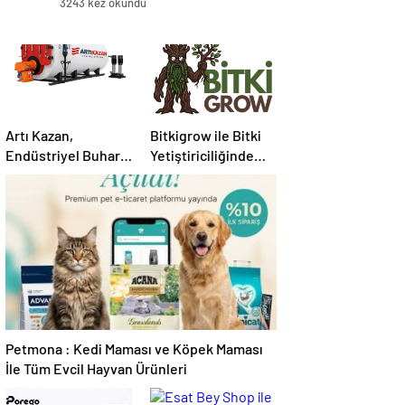
3243 kez okundu
Artı Kazan,
Bitkigrow ile Bitki
Endüstriyel Buhar
Yetiştiriciliğinde
Kazanı
Doğru Ekipman ve
Çözümleriyle
Ürün Seçimi
Üretim Tesislerine
Verimli Sistemler
Sunuyor
Petmona : Kedi Maması ve Köpek Maması
İle Tüm Evcil Hayvan Ürünleri