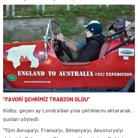
“FAVORİ ŞEHRİMİZ TRABZON OLDU”
Kidby, geçen ay Londra’dan yola çıktıklarını aktararak,
şunları söyledi:
“Tüm Avrupa’yı, Fransa’yı, Almanya’yı, Avusturya’yı