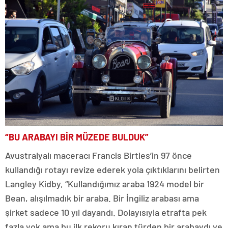
“BU ARABAYI BİR MÜZEDE BULDUK”
Avustralyalı maceracı Francis Birtles’in 97 önce
kullandığı rotayı revize ederek yola çıktıklarını belirten
Langley Kidby, “Kullandığımız araba 1924 model bir
Bean, alışılmadık bir araba. Bir İngiliz arabası ama
şirket sadece 10 yıl dayandı. Dolayısıyla etrafta pek
fazla yok ama bu ilk rekoru kıran türden bir arabaydı ve