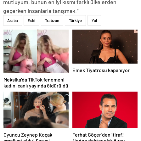
mutluyum, bunun en iyi kısmı farklı ülkelerden
geçerken insanlarla tanışmak.”
Araba
Eski
Trabzon
Türkiye
Yol
Emek Tiyatrosu kapanıyor
Meksika’da TikTok fenomeni
kadın, canlı yayında öldürüldü
Oyuncu Zeynep Koçak
Ferhat Göçer’den itiraf!
ameliyat oldu! Sosyal
Neden doktor olduğunu