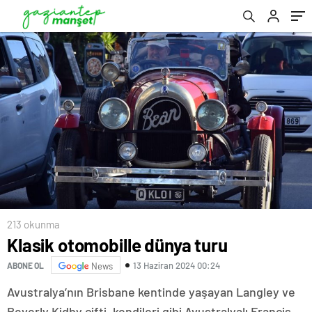
213 okunma
Klasik otomobille dünya turu
13 Haziran 2024 00:24
ABONE OL
News
Avustralya’nın Brisbane kentinde yaşayan Langley ve
Beverly Kidby çifti, kendileri gibi Avustralyalı Francis