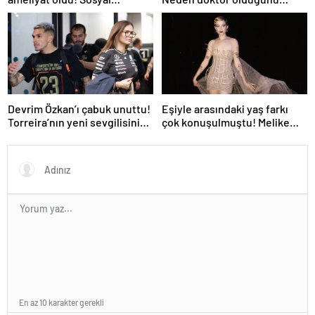
medyadan son durumunu
açıkladı
paylaştı
Devrim Özkan’ı çabuk unuttu!
Eşiyle arasındaki yaş farkı
Torreira’nın yeni sevgilisinin
çok konuşulmuştu! Melike
kimliği belli oldu
Şahin sahneden aşkını
haykırdı
En az 10 karakter gerekli