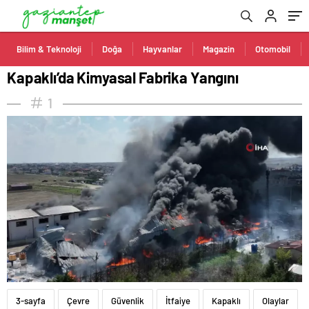
Bilim & Teknoloji
Doğa
Hayvanlar
Magazin
Otomobil
Kapaklı’da Kimyasal Fabrika Yangını
1
3-sayfa
Çevre
Güvenlik
İtfaiye
Kapaklı
Olaylar