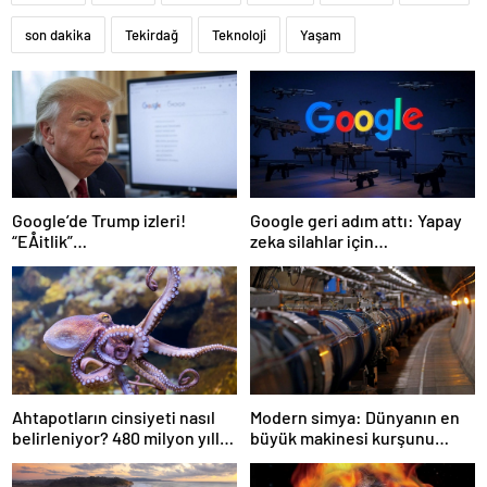
son dakika
Tekirdağ
Teknoloji
Yaşam
Google’de Trump izleri!
Google geri adım attı: Yapay
“EÅitlik”
zeka silahlar için
ilkesiÂ rafaÂ kaldÄ±rÄ±lÄ±yor,
kullanılabilecek
iÅe alÄ±m sÃ¼reci deÄiÅiyor
Ahtapotların cinsiyeti nasıl
Modern simya: Dünyanın en
belirleniyor? 480 milyon yıllık
büyük makinesi kurşunu
gizem çözüldü
altına dönüştürdü