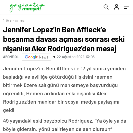
Rodriguez’den mesaj
195 okunma
Jennifer Lopez’in Ben Affleck’e
boşanma davası açması sonrası eski
nişanlısı Alex Rodriguez’den mesaj
22 Ağustos 2024 13:06
ABONE OL
News
Jennifer Lopez’in, Ben Affleck ile 17 yıl sonra yeniden
başladığı ve evliliğe götürdüğü ilişkisini resmen
bitirmek üzere salı günü mahkemeye başvurduğu
öğrenildi. Hemen ardından eski nişanlısı Alex
Rodriguez’den manidar bir sosyal medya paylaşımı
geldi.
49 yaşındaki eski beyzbolcu Rodriguez, “Ya öyle ya da
böyle gidersin, yönü belirleyen de sen olursun”