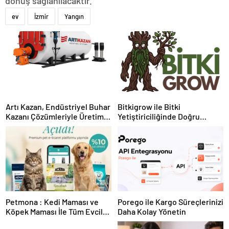
dönüş sağlanılacaktır.”
ev
İzmir
Yangın
Artı Kazan, Endüstriyel Buhar
Bitkigrow ile Bitki
Kazanı Çözümleriyle Üretim
Yetiştiriciliğinde Doğru
Tesislerine Verimli Sistemler
Ekipman ve Ürün Seçimi
Sunuyor
Petmona : Kedi Maması ve
Porego ile Kargo Süreçlerinizi
Köpek Maması İle Tüm Evcil
Daha Kolay Yönetin
Hayvan Ürünleri