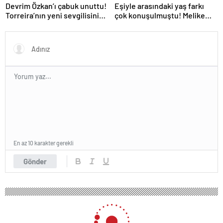
Devrim Özkan’ı çabuk unuttu!
Eşiyle arasındaki yaş farkı
Torreira’nın yeni sevgilisinin
çok konuşulmuştu! Melike
kimliği belli oldu
Şahin sahneden aşkını
haykırdı
En az 10 karakter gerekli
Gönder