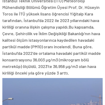
İstanbul Teknik Üniversitesi (İTÜ) Meteoroloji
Mühendisliği Bölümü Öğretim Üyesi Prof. Dr. Hüseyin
Toros ile İTÜ yüksek lisans öğrencisi Yiğitalp Kara
tarafından, İstanbul’da 2022 ile 2023 yıllarındaki hava
kirliliği oranına ilişkin çalışma yapıldı.Bu kapsamda,
Çevre, Şehircilik ve İklim Değişikliği Bakanlığı’nın hava
kalitesi ölçüm istasyonlarınca kaydedilen havadaki
partikül madde (PM10) oranı incelendi. Buna göre,
İstanbul’da 2022’de ortalama havadaki partikül madde
konsantrasyonu 36,003 µg/m3 (mikrogram bölü
metreküp) ölçüldü. 2023’te 36,958 µg/m3 olan hava
kirliliği önceki yıla göre yüzde 3 arttı.