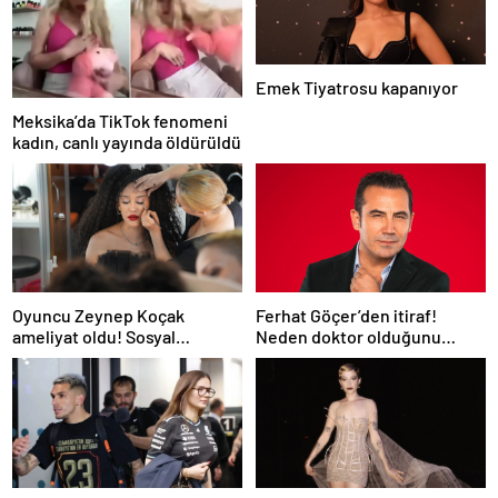
Emek Tiyatrosu kapanıyor
Meksika’da TikTok fenomeni
kadın, canlı yayında öldürüldü
Oyuncu Zeynep Koçak
Ferhat Göçer’den itiraf!
ameliyat oldu! Sosyal
Neden doktor olduğunu
medyadan son durumunu
açıkladı
paylaştı