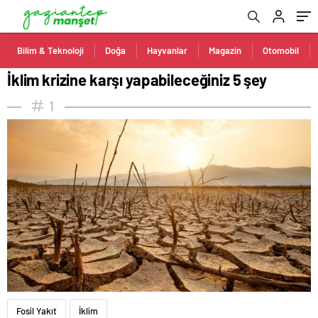
Bilim & Teknoloji
Doğa
Hayvanlar
Magazin
Otomobil
İklim krizine karşı yapabileceğiniz 5 şey
1
Fosil Yakıt
İklim