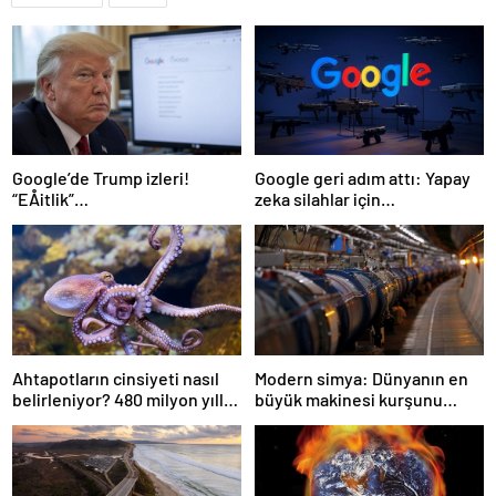
Google’de Trump izleri!
Google geri adım attı: Yapay
“EÅitlik”
zeka silahlar için
ilkesiÂ rafaÂ kaldÄ±rÄ±lÄ±yor,
kullanılabilecek
iÅe alÄ±m sÃ¼reci deÄiÅiyor
Ahtapotların cinsiyeti nasıl
Modern simya: Dünyanın en
belirleniyor? 480 milyon yıllık
büyük makinesi kurşunu
gizem çözüldü
altına dönüştürdü