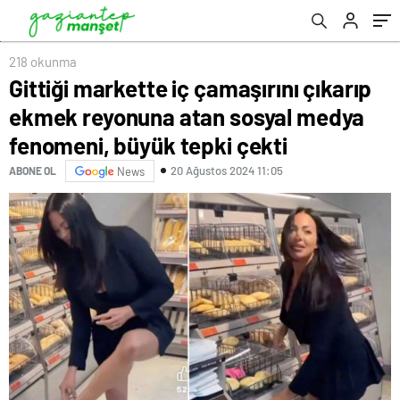
büyük tepki çekti
218 okunma
Gittiği markette iç çamaşırını çıkarıp
ekmek reyonuna atan sosyal medya
fenomeni, büyük tepki çekti
20 Ağustos 2024 11:05
ABONE OL
News