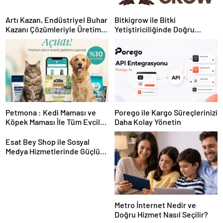
Artı Kazan, Endüstriyel Buhar
Bitkigrow ile Bitki
Kazanı Çözümleriyle Üretim
Yetiştiriciliğinde Doğru
Tesislerine Verimli Sistemler
Ekipman ve Ürün Seçimi
Sunuyor
Petmona : Kedi Maması ve
Porego ile Kargo Süreçlerinizi
Köpek Maması İle Tüm Evcil
Daha Kolay Yönetin
Hayvan Ürünleri
Esat Bey Shop ile Sosyal
Medya Hizmetlerinde Güçlü
Panel Deneyimi
Metro İnternet Nedir ve
Doğru Hizmet Nasıl Seçilir?