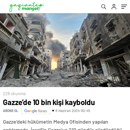
228 okunma
Gazze’de 10 bin kişi kayboldu
6 Haziran 2024 00:45
ABONE OL
News
Gazze’deki hükümetin Medya Ofisinden yapılan
açıklamada, İsrail’in Gazze’ye 210 gündür sürdürdüğü