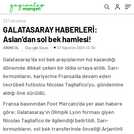
221 okunma
GALATASARAY HABERLERİ:
Aslan’dan sol bek hamlesi!
27 Ağustos 2024 12:30
ABONE OL
News
Galatasaray’da sol bek arayışlarının hız kazandığı
dönemde dikkat çeken bir iddia ortaya atıldı. Sarı-
kırmızılıların, kariyerine Fransa’da devam eden
tecrübeli futbolcu Nicolas Tagliafico’yu, gündemine
aldığı öne sürüldü.
Fransa basınından Foot Mercato’da yer alan habere
göre; Galatasaray’ın Olimpik Lyon forması giyen
Nicolas Tagliafico ile ilgilendiği belirtildi. Sarı-
kırmızılıların, sol bek transferinde önceliği Arjantinli