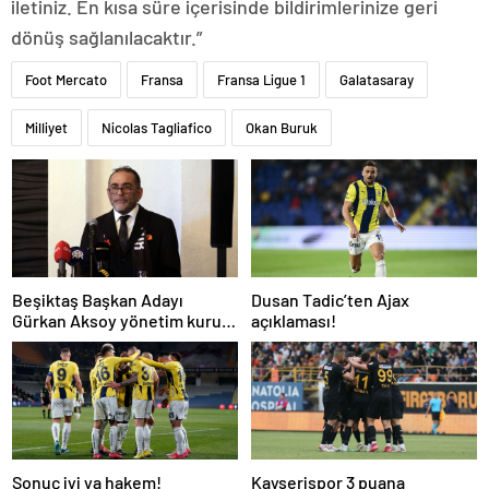
iletiniz. En kısa süre içerisinde bildirimlerinize geri
dönüş sağlanılacaktır.”
Foot Mercato
Fransa
Fransa Ligue 1
Galatasaray
Milliyet
Nicolas Tagliafico
Okan Buruk
Beşiktaş Başkan Adayı
Dusan Tadic’ten Ajax
Gürkan Aksoy yönetim kurulu
açıklaması!
listesini tanıttı
Sonuç iyi ya hakem!
Kayserispor 3 puana