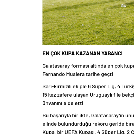
EN ÇOK KUPA KAZANAN YABANCI
Galatasaray forması altında en çok kup
Fernando Muslera tarihe geçti.
Sarı-kırmızılı ekiple 6 Süper Lig, 4 T
15 kez zafere ulaşan Uruguaylı file bek
ünvanını elde etti.
Bu başarıyla birlikte, Galatasaray’ın 
elinde bulundurduğu rekoru geride bıra
Kupa, bir UEFA Kupası, 4 Süper Lig, 2 