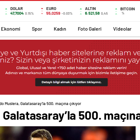
DOLAR
EURO
ALTIN
BITCOIN
47,7004
55,0259
6.521,58
%
0.15%
-0.03%
0,45
Ekonomi
Spor
Kadın
Foto Galeri
Videolar
o Muslera, Galatasaray’la 500. maçına çıkıyor
Galatasaray’la 500. maçına