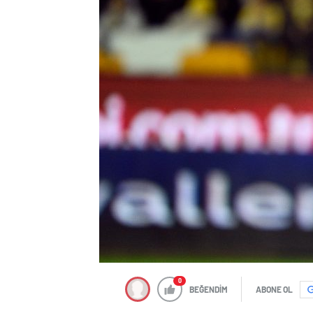
0
BEĞENDİM
ABONE OL