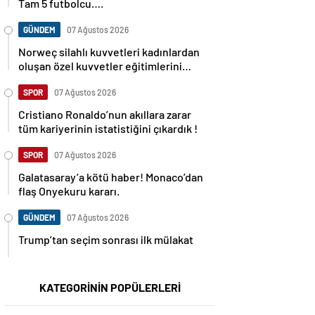
Tam 5 futbolcu….
GÜNDEM
07 Ağustos 2026
Norweç silahlı kuvvetleri kadınlardan
oluşan özel kuvvetler eğitimlerini
başlattı.
SPOR
07 Ağustos 2026
Cristiano Ronaldo’nun akıllara zarar
tüm kariyerinin istatistiğini çıkardık !
SPOR
07 Ağustos 2026
Galatasaray’a kötü haber! Monaco’dan
flaş Onyekuru kararı.
GÜNDEM
07 Ağustos 2026
Trump’tan seçim sonrası ilk mülakat
KATEGORİNİN POPÜLERLERİ