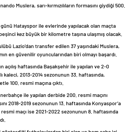
nando Muslera, sarı-kırmızılıların formasını giydiği 500.
lı günü Hatayspor ile evlerinde yapılacak olan maçta
 beşinci kez büyük bir kilometre taşına ulaşmış olacak.
lübü Lazio’dan transfer edilen 37 yaşındaki Muslera,
mın en güvenilir oyuncularından biri olmayı başardı.
n açılış haftasında Başakşehir ile yapılan ve 2-0
ı kaleci, 2013-2014 sezonunun 33. haftasında,
yetle 100. resmi maçına çıktı.
nerbahçe ile yapılan derbide 200. resmi maçını
ını 2018-2019 sezonunun 13. haftasında Konyaspor’a
00. resmi maçı ise 2021-2022 sezonunun 8. haftasında
dı.
 gösterdiği futbolculardan biri olan ve hem saha içi