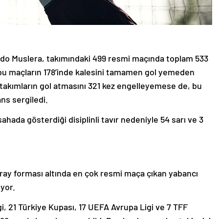
ando Muslera, takımındaki 499 resmi maçında toplam 533
bu maçların 178’inde kalesini tamamen gol yemeden
 takımların gol atmasını 321 kez engelleyemese de, bu
ans sergiledi.
hada gösterdiği disiplinli tavır nedeniyle 54 sarı ve 3
ray forması altında en çok resmi maça çıkan yabancı
yor.
, 21 Türkiye Kupası, 17 UEFA Avrupa Ligi ve 7 TFF