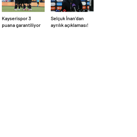
Kayserispor 3
Selçuk İnan’dan
puana garantiliyor
ayrılık açıklaması!