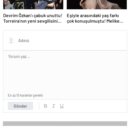
Devrim Özkan’ı çabuk unuttu!
Eşiyle arasındaki yaş farkı
Torreira’nın yeni sevgilisinin
çok konuşulmuştu! Melike
kimliği belli oldu
Şahin sahneden aşkını
haykırdı
En az 10 karakter gerekli
Gönder