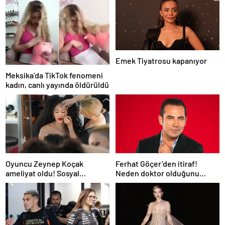
Emek Tiyatrosu kapanıyor
Meksika’da TikTok fenomeni
kadın, canlı yayında öldürüldü
Oyuncu Zeynep Koçak
Ferhat Göçer’den itiraf!
ameliyat oldu! Sosyal
Neden doktor olduğunu
medyadan son durumunu
açıkladı
paylaştı