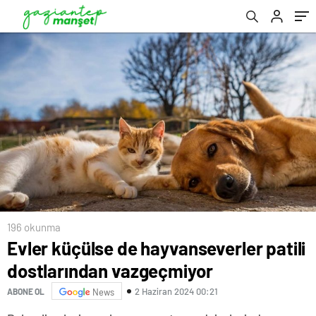
196 okunma
Evler küçülse de hayvanseverler patili
dostlarından vazgeçmiyor
2 Haziran 2024 00:21
ABONE OL
News