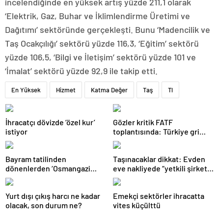
incelendiğinde en yüksek artış yüzde 211,1 olarak
‘Elektrik, Gaz, Buhar ve İklimlendirme Üretimi ve
Dağıtımı’ sektöründe gerçekleşti. Bunu ‘Madencilik ve
Taş Ocakçılığı’ sektörü yüzde 116,3, ‘Eğitim’ sektörü
yüzde 106,5, ‘Bilgi ve İletişim’ sektörü yüzde 101 ve
‘İmalat’ sektörü yüzde 92,9 ile takip etti.
En Yüksek
Hizmet
Katma Değer
Taş
Tl
İhracatçı dövizde ‘özel kur’
Gözler kritik FATF
istiyor
toplantısında: Türkiye gri
listeden çıkacak mı?
Bayram tatilinden
Taşınacaklar dikkat: Evden
dönenlerden ‘Osmangazi
eve nakliyede “yetkili şirket”
Köprüsü’ isyanı
uyarısı
Yurt dışı çıkış harcı ne kadar
Emekçi sektörler ihracatta
olacak, son durum ne?
vites küçülttü