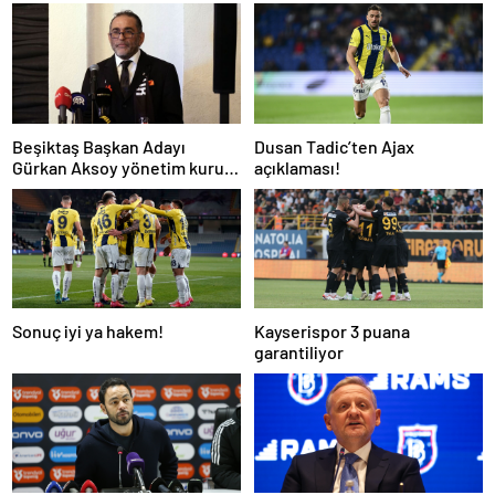
Beşiktaş Başkan Adayı
Dusan Tadic’ten Ajax
Gürkan Aksoy yönetim kurulu
açıklaması!
listesini tanıttı
Sonuç iyi ya hakem!
Kayserispor 3 puana
garantiliyor