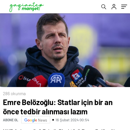
286 okunma
Emre Belözoğlu: Statlar için bir an
önce tedbir alınması lazım
16 Şubat 2024 00:54
ABONE OL
News