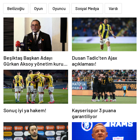
Belözoğlu
Oyun
Oyuncu
Sosyal Medya
Vardı
Beşiktaş Başkan Adayı
Dusan Tadic’ten Ajax
Gürkan Aksoy yönetim kurulu
açıklaması!
listesini tanıttı
Sonuç iyi ya hakem!
Kayserispor 3 puana
garantiliyor