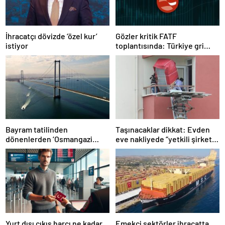
İhracatçı dövizde ‘özel kur’
Gözler kritik FATF
istiyor
toplantısında: Türkiye gri
listeden çıkacak mı?
Bayram tatilinden
Taşınacaklar dikkat: Evden
dönenlerden ‘Osmangazi
eve nakliyede “yetkili şirket”
Köprüsü’ isyanı
uyarısı
Yurt dışı çıkış harcı ne kadar
Emekçi sektörler ihracatta