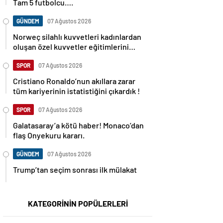
Tam 5 futbolcu….
GÜNDEM
07 Ağustos 2026
Norweç silahlı kuvvetleri kadınlardan
oluşan özel kuvvetler eğitimlerini
başlattı.
SPOR
07 Ağustos 2026
Cristiano Ronaldo’nun akıllara zarar
tüm kariyerinin istatistiğini çıkardık !
SPOR
07 Ağustos 2026
Galatasaray’a kötü haber! Monaco’dan
flaş Onyekuru kararı.
GÜNDEM
07 Ağustos 2026
Trump’tan seçim sonrası ilk mülakat
KATEGORİNİN POPÜLERLERİ