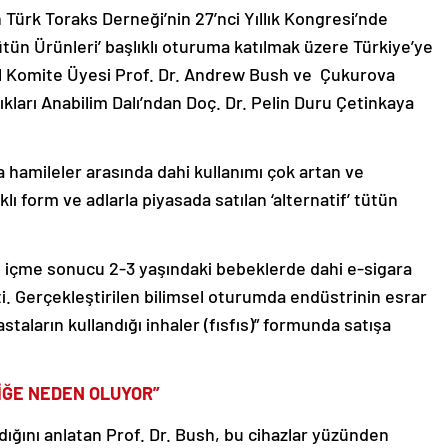
 Türk Toraks Derneği’nin 27’nci Yıllık Kongresi’nde
tün Ürünleri’ başlıklı oturuma katılmak üzere Türkiye’ye
l Komite Üyesi Prof. Dr. Andrew Bush ve Çukurova
ıkları Anabilim Dalı’ndan Doç. Dr. Pelin Duru Çetinkaya
a hamileler arasında dahi kullanımı çok artan ve
klı form ve adlarla piyasada satılan ‘alternatif’ tütün
ını içme sonucu 2-3 yaşındaki bebeklerde dahi e-sigara
ti. Gerçekleştirilen bilimsel oturumda endüstrinin esrar
astaların kullandığı inhaler (fısfıs)” formunda satışa
LİĞE NEDEN OLUYOR”
dığını anlatan Prof. Dr. Bush, bu cihazlar yüzünden