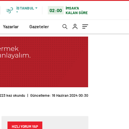
İMSAK'A
İSTANBUL
02:00
KALAN SÜRE
°
Yazarlar
Gazeteler
HIZLI YORUM YAP