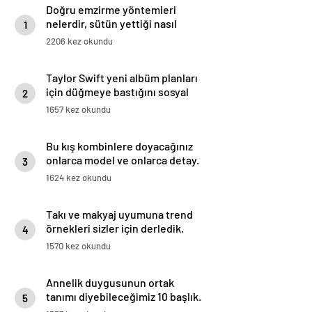
Doğru emzirme yöntemleri
nelerdir, sütün yettiği nasıl
1
anlaşılır?
2206 kez okundu
Taylor Swift yeni albüm planları
için düğmeye bastığını sosyal
2
medyadan duyurdu!
1657 kez okundu
Bu kış kombinlere doyacağınız
onlarca model ve onlarca detay.
3
1624 kez okundu
Takı ve makyaj uyumuna trend
örnekleri sizler için derledik.
4
1570 kez okundu
Annelik duygusunun ortak
tanımı diyebileceğimiz 10 başlık.
5