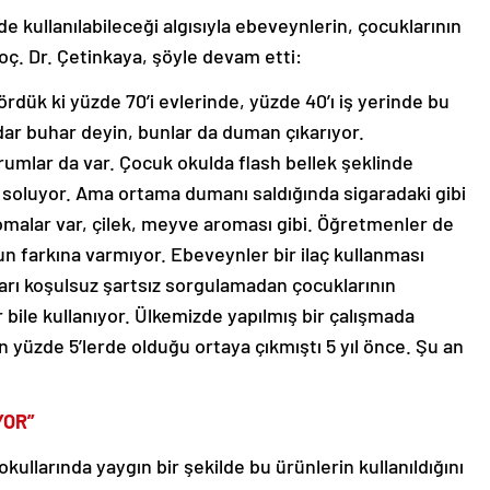
de kullanılabileceği algısıyla ebeveynlerin, çocuklarının
oç. Dr. Çetinkaya, şöyle devam etti:
rdük ki yüzde 70’i evlerinde, yüzde 40’ı iş yerinde bu
adar buhar deyin, bunlar da duman çıkarıyor.
rumlar da var. Çocuk okulda flash bellek şeklinde
ı soluyor. Ama ortama dumanı saldığında sigaradaki gibi
omalar var, çilek, meyve aroması gibi. Öğretmenler de
n farkına varmıyor. Ebeveynler bir ilaç kullanması
arı koşulsuz şartsız sorgulamadan çocuklarının
 bile kullanıyor. Ülkemizde yapılmış bir çalışmada
n yüzde 5’lerde olduğu ortaya çıkmıştı 5 yıl önce. Şu an
YOR”
kullarında yaygın bir şekilde bu ürünlerin kullanıldığını