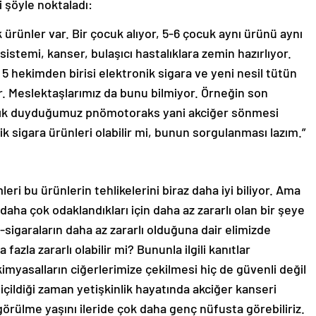
i şöyle noktaladı:
k ürünler var. Bir çocuk alıyor, 5-6 çocuk aynı ürünü aynı
 sistemi, kanser, bulaşıcı hastalıklara zemin hazırlıyor.
 5 hekimden birisi elektronik sigara ve yeni nesil tütün
r. Meslektaşlarımız da bunu bilmiyor. Örneğin son
sık duyduğumuz pnömotoraks yani akciğer sönmesi
k sigara ürünleri olabilir mi, bunun sorgulanması lazım.”
ri bu ürünlerin tehlikelerini biraz daha iyi biliyor. Ama
daha çok odaklandıkları için daha az zararlı olan bir şeye
-sigaraların daha az zararlı olduğuna dair elimizde
azla zararlı olabilir mi? Bununla ilgili kanıtlar
kimyasalların ciğerlerimize çekilmesi hiç de güvenli değil
içildiği zaman yetişkinlik hayatında akciğer kanseri
 görülme yaşını ileride çok daha genç nüfusta görebiliriz.