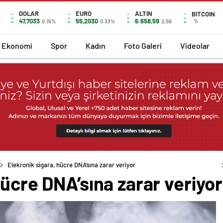
DOLAR
EURO
ALTIN
BITCOIN
47,7033
55,2030
6.658,59
%
0.15%
0.33%
2,56
Ekonomi
Spor
Kadın
Foto Galeri
Videolar
Elekronik sigara, hücre DNA’sına zarar veriyor
hücre DNA’sına zarar veriyor