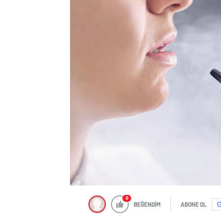
0
BEĞENDİM
ABONE OL