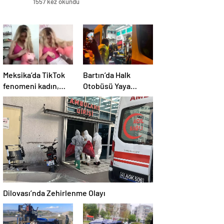
1557 kez okundu
Meksika’da TikTok
Bartın’da Halk
fenomeni kadın,
Otobüsü Yaya
canlı yayında
Çarptı
öldürüldü
Dilovası’nda Zehirlenme Olayı