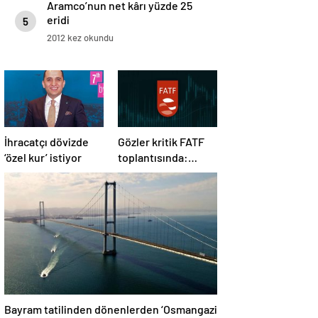
Aramco’nun net kârı yüzde 25
eridi
5
2012 kez okundu
İhracatçı dövizde
Gözler kritik FATF
‘özel kur’ istiyor
toplantısında:
Türkiye gri listeden
çıkacak mı?
Bayram tatilinden dönenlerden ‘Osmangazi