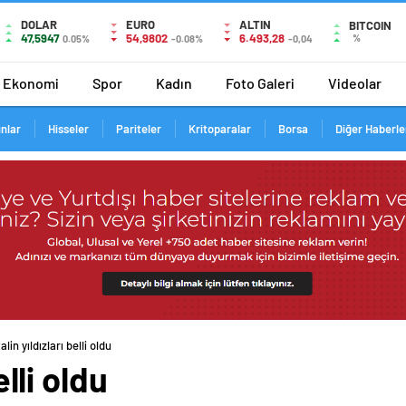
DOLAR
EURO
ALTIN
BITCOIN
47,5947
54,9802
6.493,28
%
0.05%
-0.08%
-0,04
Ekonomi
Spor
Kadın
Foto Galeri
Videolar
ınlar
Hisseler
Pariteler
Kritoparalar
Borsa
Diğer Haberle
talin yıldızları belli oldu
elli oldu