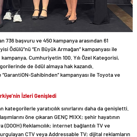
an 736 başvuru ve 450 kampanya arasından 61
 İyisi Ödülü”nü “En Büyük Armağan” kampanyası ile
 kampanya, Cumhuriyetin 100. Yılı Özel Kategorisi,
egorilerinde de ödül almaya hak kazandı.
e “GarantiON-Sahibinden” kampanyası ile Toyota ve
kiye’nin İzleri Genişledi
kategorilerle yaratıcılık sınırlarını daha da genişletti.
laşımlarını öne çıkaran GENÇ MIXX; şehir hayatının
a (DOOH) Reklamcılık; internet bağlantılı TV ve
i vurgulayan CTV veya Addressable TV; dijital reklamların