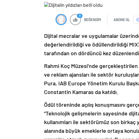
0
BEĞENDİM
ABONE OL
Dijital mecralar ve uygulamalar üzerinden
değerlendirildiği ve ödüllendirildiği MI
tarafından on dördüncü kez düzenlendi
Rahmi Koç Müzesi’nde gerçekleştirilen 
ve reklam ajansları ile sektör kuruluşla
Pura, IAB Europe Yönetim Kurulu Başk
Constantin Kamaras da katıldı.
Ödül töreninde açılış konuşmasını gerç
“Teknolojik gelişmelerin sayesinde diji
kullanımları ile sektörümüz son birkaç yı
alanında büyük emeklerle ortaya konulan