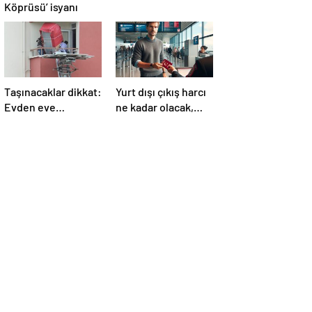
Köprüsü’ isyanı
Taşınacaklar dikkat:
Yurt dışı çıkış harcı
Evden eve
ne kadar olacak,
nakliyede “yetkili
son durum ne?
şirket” uyarısı