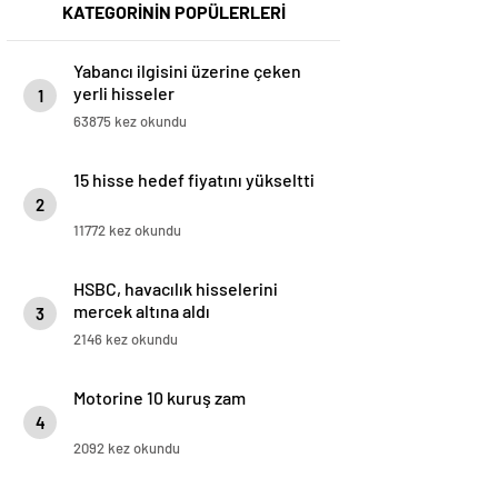
KATEGORİNİN POPÜLERLERİ
Yabancı ilgisini üzerine çeken
yerli hisseler
1
63875 kez okundu
15 hisse hedef fiyatını yükseltti
2
11772 kez okundu
HSBC, havacılık hisselerini
mercek altına aldı
3
2146 kez okundu
Motorine 10 kuruş zam
4
2092 kez okundu