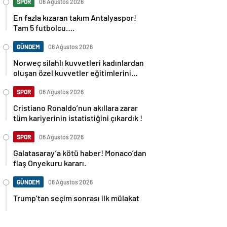
SPOR
06 Ağustos 2026
En fazla kızaran takım Antalyaspor!
Tam 5 futbolcu….
GÜNDEM
06 Ağustos 2026
Norweç silahlı kuvvetleri kadınlardan
oluşan özel kuvvetler eğitimlerini
başlattı.
SPOR
06 Ağustos 2026
Cristiano Ronaldo’nun akıllara zarar
tüm kariyerinin istatistiğini çıkardık !
SPOR
06 Ağustos 2026
Galatasaray’a kötü haber! Monaco’dan
flaş Onyekuru kararı.
GÜNDEM
06 Ağustos 2026
Trump’tan seçim sonrası ilk mülakat