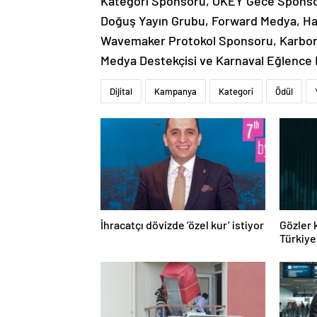
Kategori Sponsoru, OKEY Gece Sponsor
Doğuş Yayın Grubu, Forward Medya, Ha
Wavemaker Protokol Sponsoru, Karbon
Medya Destekçisi ve Karnaval Eğlence 
Dijital
Kampanya
Kategori
Ödül
İhracatçı dövizde ‘özel kur’ istiyor
Gözler 
Türkiye