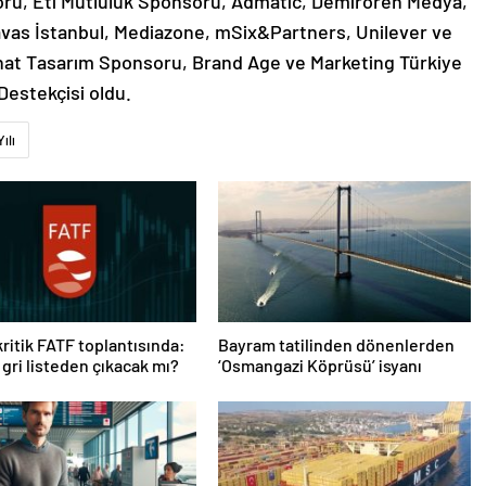
u, Eti Mutluluk Sponsoru, Admatic, Demirören Medya,
vas İstanbul, Mediazone, mSix&Partners, Unilever ve
at Tasarım Sponsoru, Brand Age ve Marketing Türkiye
Destekçisi oldu.
Yılı
kritik FATF toplantısında:
Bayram tatilinden dönenlerden
 gri listeden çıkacak mı?
‘Osmangazi Köprüsü’ isyanı