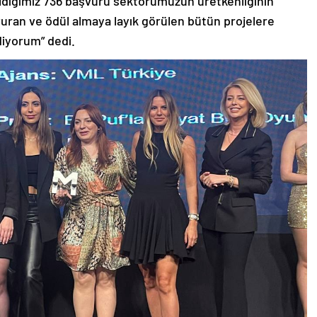
aldığımız 736 başvuru sektörümüzün üretkenliğinin
vuran ve ödül almaya layık görülen bütün projelere
diyorum” dedi.