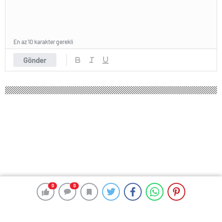
En az 10 karakter gerekli
Gönder
0
0
0
0