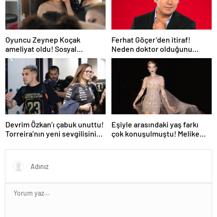
Oyuncu Zeynep Koçak
Ferhat Göçer’den itiraf!
ameliyat oldu! Sosyal
Neden doktor olduğunu
medyadan son durumunu
açıkladı
paylaştı
Devrim Özkan’ı çabuk unuttu!
Eşiyle arasındaki yaş farkı
Torreira’nın yeni sevgilisinin
çok konuşulmuştu! Melike
kimliği belli oldu
Şahin sahneden aşkını
haykırdı