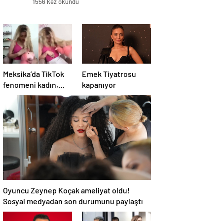
1556 kez okundu
Meksika’da TikTok
Emek Tiyatrosu
fenomeni kadın,
kapanıyor
canlı yayında
öldürüldü
Oyuncu Zeynep Koçak ameliyat oldu!
Sosyal medyadan son durumunu paylaştı