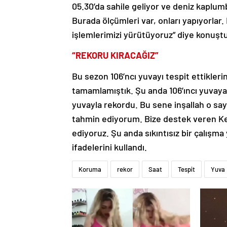
05.30’da sahile geliyor ve deniz kaplumb
Burada ölçümleri var, onları yapıyorlar.
işlemlerimizi yürütüyoruz” diye konuşt
“REKORU KIRACAĞIZ”
Bu sezon 106’ncı yuvayı tespit ettikleri
tamamlamıştık. Şu anda 106’ıncı yuvaya u
yuvayla rekordu. Bu sene inşallah o sayı
tahmin ediyorum. Bize destek veren K
ediyoruz. Şu anda sıkıntısız bir çalışma
ifadelerini kullandı.
Koruma
rekor
Saat
Tespit
Yuva