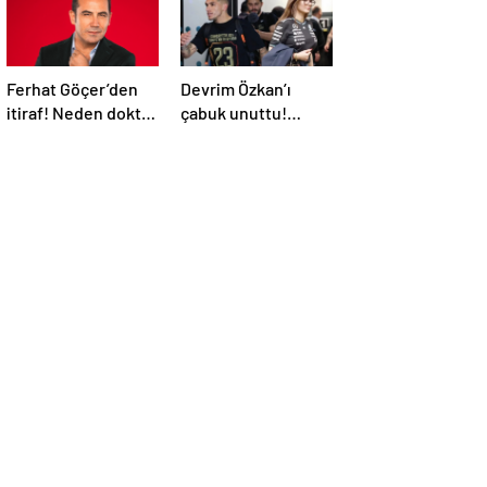
Ferhat Göçer’den
Devrim Özkan’ı
itiraf! Neden doktor
çabuk unuttu!
olduğunu açıkladı
Torreira’nın yeni
sevgilisinin kimliği
belli oldu