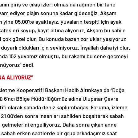
anın giriş ve çıkış izleri olmasına rağmen bir tane
vam ediyor plajın sonuna kadar gideceğiz. Akşam
 yine 05.00’te ayaktayız, yuvaların tespiti için ayak
 kafesleri koyup, kayıt altına alıyoruz. Akşam bu sahile
i çok güzel olur. Bu konuda bazen zorluklar yaşıyoruz
duyarlı oldukları için seviniyoruz. İnşallah daha iyi olur.
lında 152 yuvamız olmuştu, bu rakamı bu sene geçmeyi
ünüyoruz” dedi.
NA ALIYORUZ”
şletme Kooperatifi Başkanı Habib Altınkaya da “Doğa
ğü 6’ncı Bölge Müdürlüğümüz adına Ulupınar Çevre
ifi olarak sahada deniz kaplumbağası koruma, izleme
21.00’den sonra insanları sahilden boşaltarak sabah
e gelmelerini engelliyoruz. Daha sonra çıkan anne
, sabah erken saatlerde bir grup arkadaşımız saat