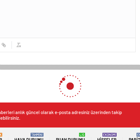
berleri anlık güncel olarak e-posta adresiniz üzerinden takip
ebilirsiniz.
K
TAHMİNİ
LİG
EKONOMİ
E
R
HAVA DURUMU
PUAN DURUMU
HISSELER
PARI