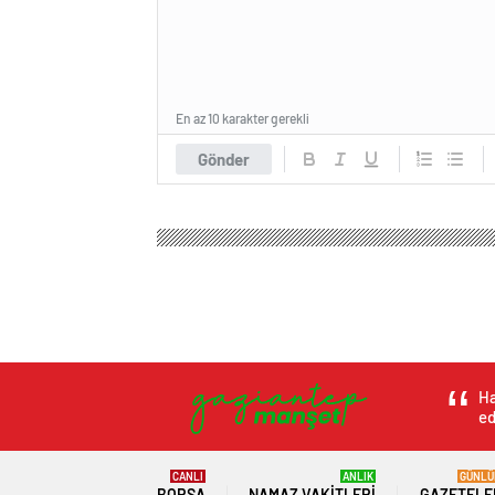
En az 10 karakter gerekli
Gönder
Ha
ed
CANLI
ANLIK
GÜNLÜ
BORSA
NAMAZ VAKITLERI
GAZETELE