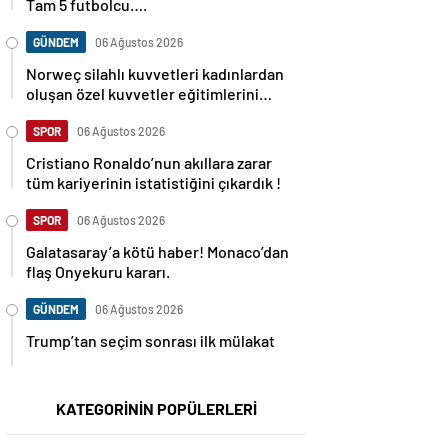
Tam 5 futbolcu….
GÜNDEM
06 Ağustos 2026
Norweç silahlı kuvvetleri kadınlardan
oluşan özel kuvvetler eğitimlerini
başlattı.
SPOR
06 Ağustos 2026
Cristiano Ronaldo’nun akıllara zarar
tüm kariyerinin istatistiğini çıkardık !
SPOR
06 Ağustos 2026
Galatasaray’a kötü haber! Monaco’dan
flaş Onyekuru kararı.
GÜNDEM
06 Ağustos 2026
Trump’tan seçim sonrası ilk mülakat
KATEGORİNİN POPÜLERLERİ