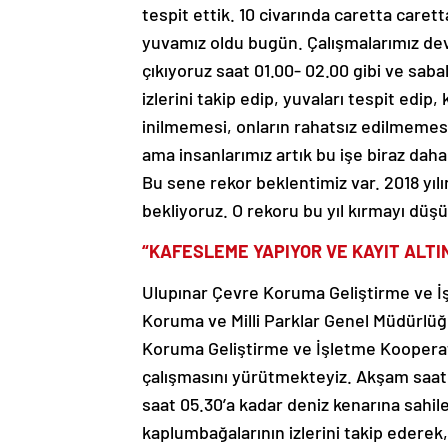
tespit ettik. 10 civarında caretta carett
yuvamız oldu bugün. Çalışmalarımız de
çıkıyoruz saat 01.00- 02.00 gibi ve sabah
izlerini takip edip, yuvaları tespit edip,
inilmemesi, onların rahatsız edilmemes
ama insanlarımız artık bu işe biraz daha 
Bu sene rekor beklentimiz var. 2018 yı
bekliyoruz. O rekoru bu yıl kırmayı düş
“KAFESLEME YAPIYOR VE KAYIT ALTI
Ulupınar Çevre Koruma Geliştirme ve İ
Koruma ve Milli Parklar Genel Müdürlü
Koruma Geliştirme ve İşletme Kooperat
çalışmasını yürütmekteyiz. Akşam saat 
saat 05.30’a kadar deniz kenarına sahil
kaplumbağalarının izlerini takip ederek