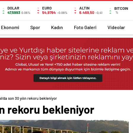
DOLAR
EURO
ALTIN
BITCOIN
47,5993
54,9794
6.469,50
%
0.06%
-0.09%
-0,41
Ekonomi
Spor
Kadın
Foto Galeri
Videolar
alı’da son 30 yılın rekoru bekleniyor
lın rekoru bekleniyor