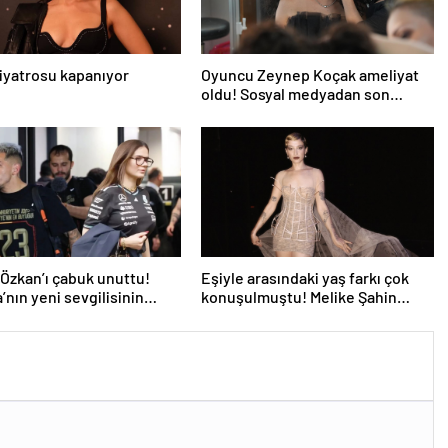
iyatrosu kapanıyor
Oyuncu Zeynep Koçak ameliyat
oldu! Sosyal medyadan son
durumunu paylaştı
Özkan’ı çabuk unuttu!
Eşiyle arasındaki yaş farkı çok
’nın yeni sevgilisinin
konuşulmuştu! Melike Şahin
belli oldu
sahneden aşkını haykırdı