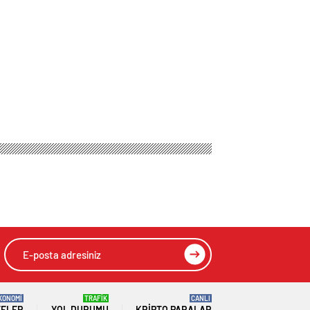
KONOMİ
TRAFİK
CANLI
TELER
YOL DURUMU
KRIPTO PARALAR