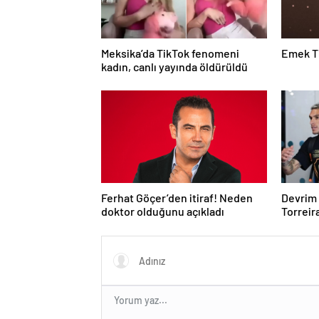
Meksika’da TikTok fenomeni
Emek T
kadın, canlı yayında öldürüldü
Ferhat Göçer’den itiraf! Neden
Devrim 
doktor olduğunu açıkladı
Torreira
kimliği 