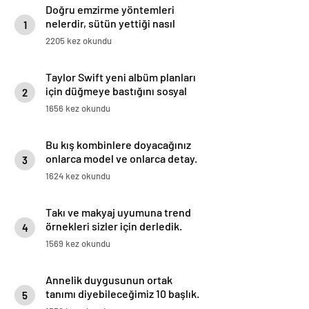
Doğru emzirme yöntemleri
nelerdir, sütün yettiği nasıl
1
anlaşılır?
2205 kez okundu
Taylor Swift yeni albüm planları
için düğmeye bastığını sosyal
2
medyadan duyurdu!
1656 kez okundu
Bu kış kombinlere doyacağınız
onlarca model ve onlarca detay.
3
1624 kez okundu
Takı ve makyaj uyumuna trend
örnekleri sizler için derledik.
4
1569 kez okundu
Annelik duygusunun ortak
tanımı diyebileceğimiz 10 başlık.
5