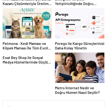
Kazanı Çözümleriyle Üretim
Yetiştiriciliğinde Doğru
Tesislerine Verimli Sistemler
Ekipman ve Ürün Seçimi
Sunuyor
Petmona : Kedi Maması ve
Porego ile Kargo Süreçlerinizi
Köpek Maması İle Tüm Evcil
Daha Kolay Yönetin
Hayvan Ürünleri
Esat Bey Shop ile Sosyal
Medya Hizmetlerinde Güçlü
Panel Deneyimi
Metro İnternet Nedir ve
Doğru Hizmet Nasıl Seçilir?