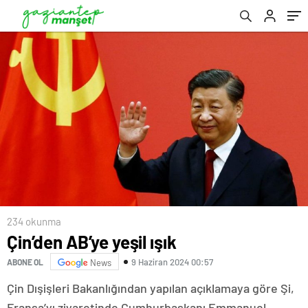
234 okunma
Çin’den AB’ye yeşil ışık
9 Haziran 2024 00:57
ABONE OL
News
Çin Dışişleri Bakanlığından yapılan açıklamaya göre Şi,
Fransa’yı ziyaretinde Cumhurbaşkanı Emmanuel