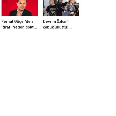
Ferhat Göçer’den
Devrim Özkan’ı
itiraf! Neden doktor
çabuk unuttu!
olduğunu açıkladı
Torreira’nın yeni
sevgilisinin kimliği
belli oldu