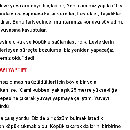
dı ve yuva aramaya başladılar. Yeni camimiz yapılalı 10 yıl
fında yuva yapmaya karar verdiler. Leylekler, taşıdıkları
adılar. Bunu fark edince, muhtarımıza konuyu söyledim.
 yuvasına kavuştular.
sine çıktık ve köpükle sağlamlaştırdık. Leyleklerin
 ilerleyen süreçte bozulursa, biz yeniden yapacağız.
emiz oldu” dedi.
AYI YAPTIM’
sız olmasına üzüldükleri için böyle bir yola
kan ise, “Cami kubbesi yaklaşık 25 metre yüksekliğe
epesine çıkarak yuvayı yapmaya çalıştım. Yuvayı
ürdü.
a çalışıyordu. Biz de bir çözüm bulmak istedik.
len köpük sıkmak oldu. Köpük sıkarak dallarını birbirine