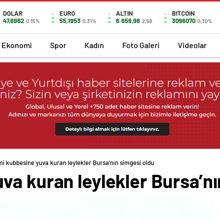
DOLAR
EURO
ALTIN
BITCOIN
47,6982
55,1953
6.659,98
3096070
0.15%
0.31%
2,58
0,30%
Ekonomi
Spor
Kadın
Foto Galeri
Videolar
i kubbesine yuva kuran leylekler Bursa’nın simgesi oldu
va kuran leylekler Bursa’nı