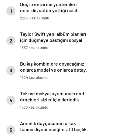
Doğru emzirme yöntemleri
nelerdir, sütün yettiği nasıl
1
anlaşılır?
2206 kez okundu
Taylor Swift yeni albüm planları
için düğmeye bastığını sosyal
2
medyadan duyurdu!
1657 kez okundu
Bu kış kombinlere doyacağınız
onlarca model ve onlarca detay.
3
1624 kez okundu
Takı ve makyaj uyumuna trend
örnekleri sizler için derledik.
4
1570 kez okundu
Annelik duygusunun ortak
tanımı diyebileceğimiz 10 başlık.
5