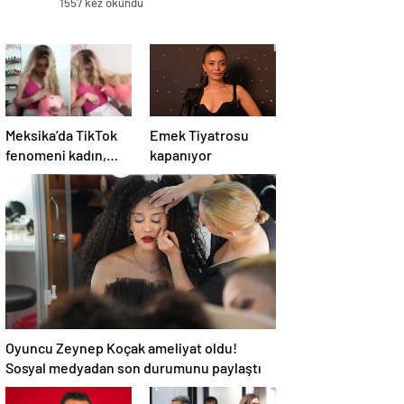
1557 kez okundu
Meksika’da TikTok
Emek Tiyatrosu
fenomeni kadın,
kapanıyor
canlı yayında
öldürüldü
Oyuncu Zeynep Koçak ameliyat oldu!
Sosyal medyadan son durumunu paylaştı