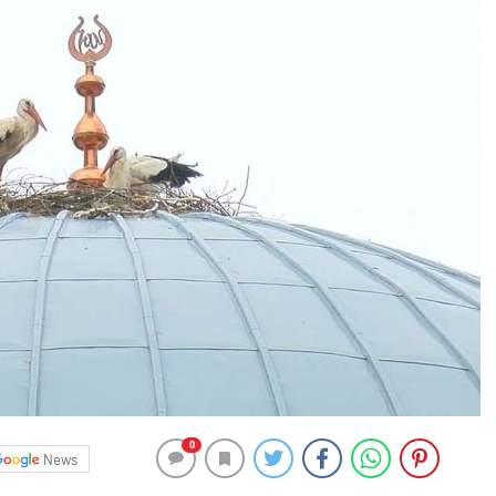
0
News