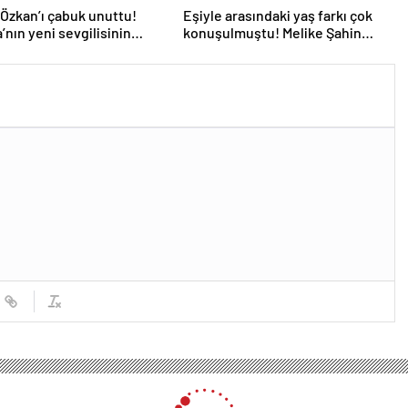
Özkan’ı çabuk unuttu!
Eşiyle arasındaki yaş farkı çok
’nın yeni sevgilisinin
konuşulmuştu! Melike Şahin
belli oldu
sahneden aşkını haykırdı