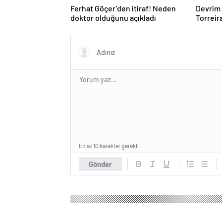
Ferhat Göçer’den itiraf! Neden
Devrim 
doktor olduğunu açıkladı
Torreira
kimliği 
En az 10 karakter gerekli
Gönder