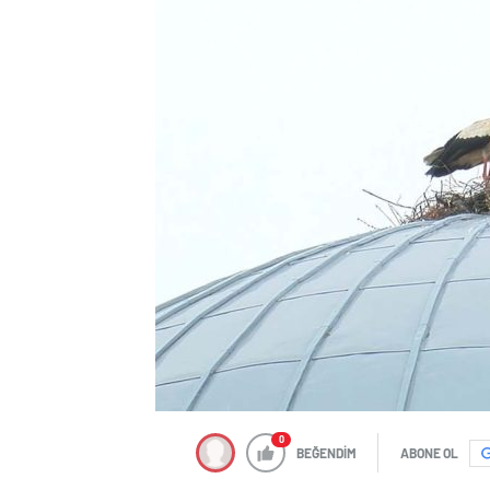
0
BEĞENDİM
ABONE OL