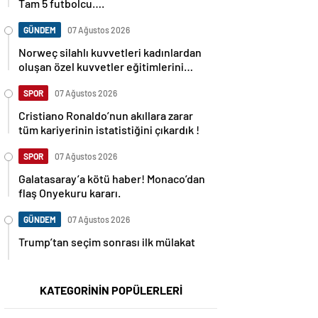
Tam 5 futbolcu….
GÜNDEM
07 Ağustos 2026
Norweç silahlı kuvvetleri kadınlardan
oluşan özel kuvvetler eğitimlerini
başlattı.
SPOR
07 Ağustos 2026
Cristiano Ronaldo’nun akıllara zarar
tüm kariyerinin istatistiğini çıkardık !
SPOR
07 Ağustos 2026
Galatasaray’a kötü haber! Monaco’dan
flaş Onyekuru kararı.
GÜNDEM
07 Ağustos 2026
Trump’tan seçim sonrası ilk mülakat
KATEGORİNİN POPÜLERLERİ