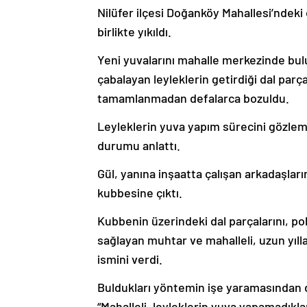
Nilüfer ilçesi Doğanköy Mahallesi’ndeki 
birlikte yıkıldı.
Yeni yuvalarını mahalle merkezinde b
çabalayan leyleklerin getirdiği dal par
tamamlanmadan defalarca bozuldu.
Leyleklerin yuva yapım sürecini gözlem
durumu anlattı.
Gül, yanına inşaatta çalışan arkadaşlar
kubbesine çıktı.
Kubbenin üzerindeki dal parçalarını, po
sağlayan muhtar ve mahalleli, uzun yılla
ismini verdi.
Buldukları yöntemin işe yaramasından 
“Mahalleli, leyleklerin yuva yapamadıkla