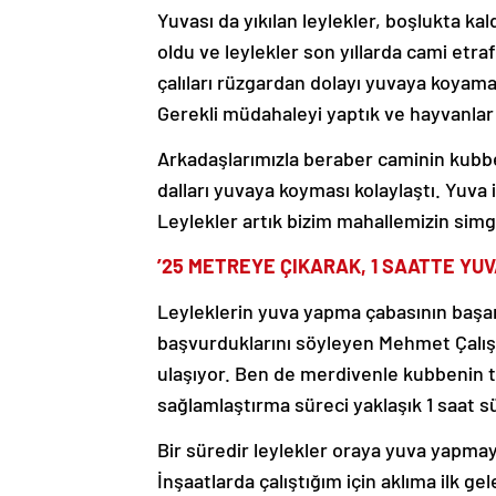
Yuvası da yıkılan leylekler, boşlukta kal
oldu ve leylekler son yıllarda cami etra
çalıları rüzgardan dolayı yuvaya koyam
Gerekli müdahaleyi yaptık ve hayvanlar
Arkadaşlarımızla beraber caminin kubbe
dalları yuvaya koyması kolaylaştı. Yuva
Leylekler artık bizim mahallemizin simg
’25 METREYE ÇIKARAK, 1 SAATTE YUV
Leyleklerin yuva yapma çabasının başarı
başvurduklarını söyleyen Mehmet Çalış
ulaşıyor. Ben de merdivenle kubbenin t
sağlamlaştırma süreci yaklaşık 1 saat s
Bir süredir leylekler oraya yuva yapmay
İnşaatlarda çalıştığım için aklıma ilk ge