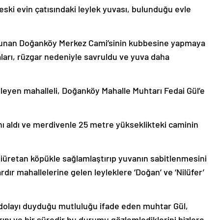
eski evin çatısındaki leylek yuvası, bulunduğu evle
ulunan Doğanköy Merkez Cami’sinin kubbesine yapmaya
çaları, rüzgar nedeniyle savruldu ve yuva daha
leyen mahalleli, Doğanköy Mahalle Muhtarı Fedai Gül’e
ını aldı ve merdivenle 25 metre yükseklikteki caminin
liüretan köpükle sağlamlaştırıp yuvanın sabitlenmesini
rdır mahallelerine gelen leyleklere ‘Doğan’ ve ‘Nilüfer’
dolayı duyduğu mutluluğu ifade eden muhtar Gül,
rını ve bir süredir bu durumu gözlemlediklerini bizlere